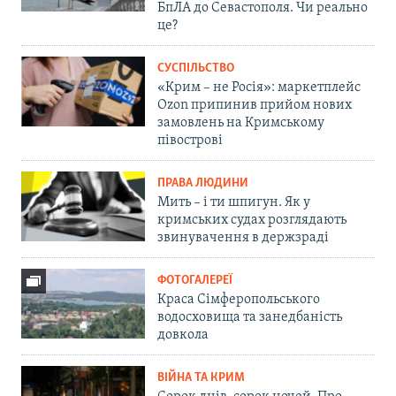
БпЛА до Севастополя. Чи реально
це?
СУСПІЛЬСТВО
«Крим – не Росія»: маркетплейс
Ozon припинив прийом нових
замовлень на Кримському
півострові
ПРАВА ЛЮДИНИ
Мить – і ти шпигун. Як у
кримських судах розглядають
звинувачення в держзраді
ФОТОГАЛЕРЕЇ
Краса Сімферопольського
водосховища та занедбаність
довкола
ВІЙНА ТА КРИМ