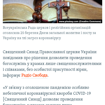
ВІДЕОУРОКИ «ELIFBE»
Русский
СВІДЧЕННЯ ОКУПАЦІЇ
Qırımtatar
УКРАЇНСЬКА ПРОБЛЕМА КРИМУ
Всеукраїнська Рада церков і релігійних організацій
ДОЛУЧАЙСЯ!
ІНФОГРАФІКА
оголосила 25 березня Днем загальної молитви і посту за
Україну на тлі загроз коронавірусу
Усі сайти RFE/RL
Священний Синод Православної церкви України
повідомив про рішення дозволити проведення
богослужінь у храмах лише священнослужителями
і співаками, без особистої присутності вірян,
інформує
Радіо Свобода
.
«У зв’язку з оголошеною пандемією особливо
небезпечної коронавірусної хвороби COVID-19
[Священний Синод] дозволяє проведення