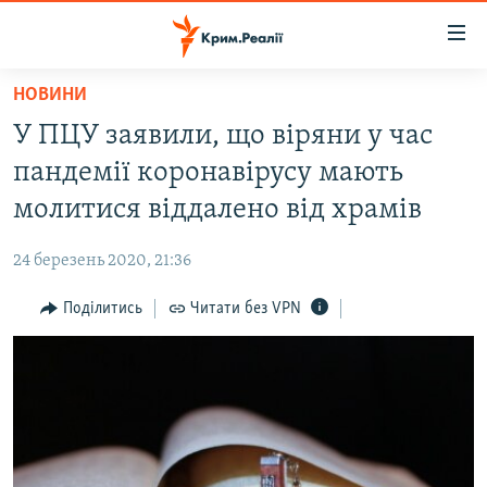
Доступність
посилання
Перейти
НОВИНИ
до
НОВИНИ
У ПЦУ заявили, що віряни у час
основного
ВОДА.КРИМ
матеріалу
пандемії коронавірусу мають
ВІДЕО ТА ФОТО
Перейти
молитися віддалено від храмів
до
ПОЛІТИКА
основної
24 березень 2020, 21:36
БЛОГИ
навігації
Перейти
Поділитись
Читати без VPN
ПОГЛЯД
до
ІНТЕРВ'Ю
пошуку
ВСЕ ЗА ДЕНЬ
СПЕЦПРОЕКТИ
ЯК ОБІЙТИ БЛОКУВАННЯ
ДЕПОРТАЦІЯ