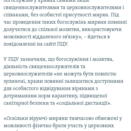
богослужінь у храмах самими лише
священнослужителями та церковнослужителями і
співаками, без особистої присутності мирян. Під
час проведення таких богослужінь миряни повинні
долучатися до спільної молитви, використовуючи
можливості віддаленого зв’язку», – йдеться в
повідомленні на сайті ПЦУ.
У ПЦУ зазначили, що богослужіння і молитва,
діяльність священнослужителів та
церковнослужителів «не можуть бути повністю
зупинені, храми повинні залишатися доступними
для особистого відвідування вірянами з
дотриманням норм карантину, підвищеної
санітарної безпеки та «соціальної дистанції».
«Оскільки віруючі-миряни тимчасово обмежені у
можливості фізично брати участь у церковних