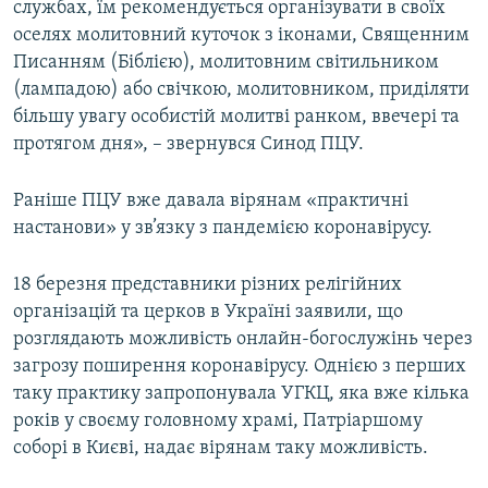
службах, їм рекомендується організувати в своїх
оселях молитовний куточок з іконами, Священним
Писанням (Біблією), молитовним світильником
(лампадою) або свічкою, молитовником, приділяти
більшу увагу особистій молитві ранком, ввечері та
протягом дня», – звернувся Синод ПЦУ.
Раніше ПЦУ вже давала вірянам «практичні
настанови» у зв’язку з пандемією коронавірусу.
18 березня представники різних релігійних
організацій та церков в Україні заявили, що
розглядають можливість онлайн-богослужінь через
загрозу поширення коронавірусу. Однією з перших
таку практику запропонувала УГКЦ, яка вже кілька
років у своєму головному храмі, Патріаршому
соборі в Києві, надає вірянам таку можливість.