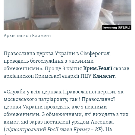
ВІДЕОУРОКИ «ELIFBE»
Русский
СВІДЧЕННЯ ОКУПАЦІЇ
Qırımtatar
УКРАЇНСЬКА ПРОБЛЕМА КРИМУ
Архієпископ Климент
ДОЛУЧАЙСЯ!
ІНФОГРАФІКА
Православна церква України в Сімферополі
проводить богослужіння з «певними
Усі сайти RFE/RL
обмеженнями». Про це 3 квітня
Крим.Реалії
сказав
архієпископ Кримської єпархії ПЦУ
Климент
.
«Служби у всіх церквах Православної церкви, як
московського патріархату, так і Православної
церкви України проходять, але з певними
обмеженнями. З обмеженнями, які виходять з тих
вимог, які зараз поставлені урядом Аксенова
(
підконтрольний Росії глава Криму – КР
). На