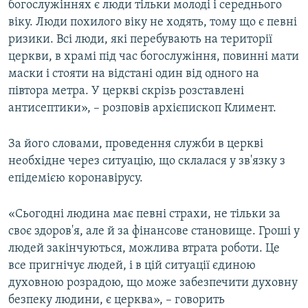
богослужіннях є люди тільки молоді і середнього
віку. Люди похилого віку не ходять, тому що є певні
ризики. Всі люди, які перебувають на території
церкви, в храмі під час богослужіння, повинні мати
маски і стояти на відстані один від одного на
півтора метра. У церкві скрізь розставлені
антисептики», – розповів архієпископ Климент.
За його словами, проведення служби в церкві
необхідне через ситуацію, що склалася у зв'язку з
епідемією коронавірусу.
«Сьогодні людина має певні страхи, не тільки за
своє здоров'я, але й за фінансове становище. Гроші у
людей закінчуються, можлива втрата роботи. Це
все пригнічує людей, і в цій ситуації єдиною
духовною розрадою, що може забезпечити духовну
безпеку людини, є церква», – говорить