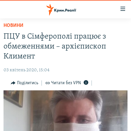
Доступність
посилання
Перейти
НОВИНИ
до
НОВИНИ
ПЦУ в Сімферополі працює з
основного
ВОДА.КРИМ
матеріалу
обмеженнями – архієпископ
ВІДЕО ТА ФОТО
Перейти
Климент
до
ПОЛІТИКА
основної
03 квітень 2020, 15:04
БЛОГИ
навігації
Перейти
Поділитись
Читати без VPN
ПОГЛЯД
до
ІНТЕРВ'Ю
пошуку
ВСЕ ЗА ДЕНЬ
СПЕЦПРОЕКТИ
ЯК ОБІЙТИ БЛОКУВАННЯ
ДЕПОРТАЦІЯ