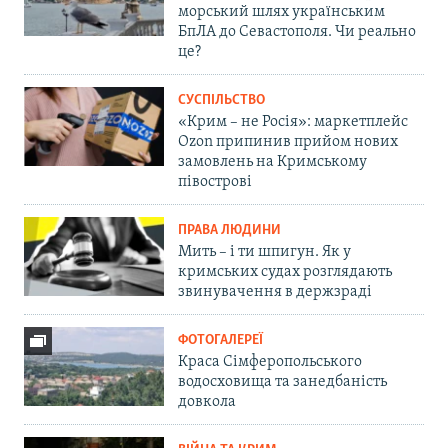
морський шлях українським
БпЛА до Севастополя. Чи реально
це?
СУСПІЛЬСТВО
«Крим – не Росія»: маркетплейс
Ozon припинив прийом нових
замовлень на Кримському
півострові
ПРАВА ЛЮДИНИ
Мить – і ти шпигун. Як у
кримських судах розглядають
звинувачення в держзраді
ФОТОГАЛЕРЕЇ
Краса Сімферопольського
водосховища та занедбаність
довкола