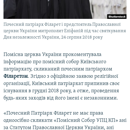
ВІДЕОУРОКИ «ELIFBE»
Русский
СВІДЧЕННЯ ОКУПАЦІЇ
Qırımtatar
Почесний патріарх Філарет і предстоятель Православної
УКРАЇНСЬКА ПРОБЛЕМА КРИМУ
церкви України митрополит Епіфаній під час святкування
ДОЛУЧАЙСЯ!
ІНФОГРАФІКА
Дня незалежності України, 24 серпня 2018 року
Помісна церква України прокоментувала
інформацію про помісний собор Київського
Усі сайти RFE/RL
патріархату, скликаний почесним патріархом
Філаретом
. Згідно з офіційною заявою релігійної
організації, Київський патріархат припинив своє
існування в грудні 2018 року, а отже, проведення
будь-яких заходів від його імені є незаконними.
«Почесний Патріарх Філарет не має права
одноосібно скликати «Помісний Собор УПЦ КП» ані
за Статутом Православної Церкви України, ані