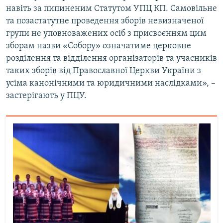
навіть за пипиненим Статутом УПЦ КП. Самовільне
та позастатутне проведення зборів невизначеної
групи не уповноважених осіб з присвоєнням цим
зборам назви «Собору» означатиме церковне
розділення та відділення організаторів та учасників
таких зборів від Православної Церкви України з
усіма канонічними та юридичними наслідками», –
застерігають у ПЦУ.