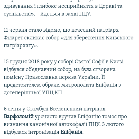
здивування і глибоке несприйняття в Церкві та
суспільстві», – йдеться в заяві ПЦУ.
11 червня стало відомо, що почесний патріарх
Філарет скликає собор «для збереження Київського
патріархату».
15 грудня 2018 року у соборі Святої Софії в Києві
відбувся об’єднавчий собор, на була створена
помісну Православна церква України. Її
предстоятелем обрали митрополита Епіфанія з
дотеперішньої УПЦ КП.
6 січня у Стамбулі Вселенський патріарх
Варфоломій
урочисто вручив Епіфанію томос про
визнання канонічної автокефалії ПЦУ. 3 лютого
відбулася інтронізація
Епіфанія
.