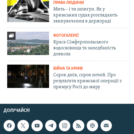
ПРАВА ЛЮДИНИ
Мить – і ти шпигун. Як у
кримських судах розглядають
звинувачення в держзраді
ФОТОГАЛЕРЕЇ
Краса Сімферопольського
водосховища та занедбаність
довкола
ВІЙНА ТА КРИМ
Сорок днів, сорок ночей. Про
результати кримської операції з
примусу Росії до миру
ДОЛУЧАЙСЯ!