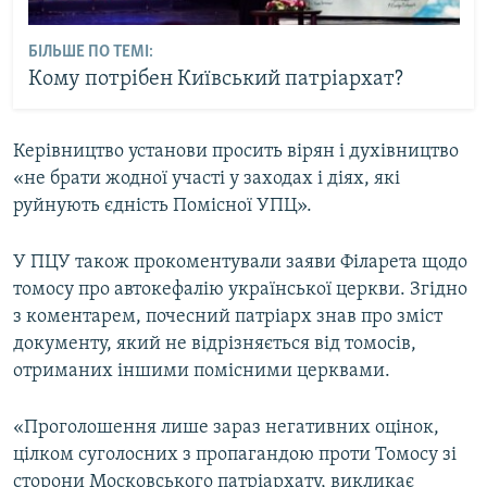
БІЛЬШЕ ПО ТЕМІ:
Кому потрібен Київський патріархат?
Керівництво установи просить вірян і духівництво
«не брати жодної участі у заходах і діях, які
руйнують єдність Помісної УПЦ».
У ПЦУ також прокоментували заяви Філарета щодо
томосу про автокефалію української церкви. Згідно
з коментарем, почесний патріарх знав про зміст
документу, який не відрізняється від томосів,
отриманих іншими помісними церквами.
«Проголошення лише зараз негативних оцінок,
цілком суголосних з пропагандою проти Томосу зі
сторони Московського патріархату, викликає