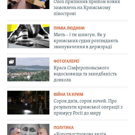
Ozon припинив прийом нових
замовлень на Кримському
півострові
ПРАВА ЛЮДИНИ
Мить – і ти шпигун. Як у
кримських судах розглядають
звинувачення в держзраді
ФОТОГАЛЕРЕЇ
Краса Сімферопольського
водосховища та занедбаність
довкола
ВІЙНА ТА КРИМ
Сорок днів, сорок ночей. Про
результати кримської операції з
примусу Росії до миру
ПОЛІТИКА
«Короткострокова акція