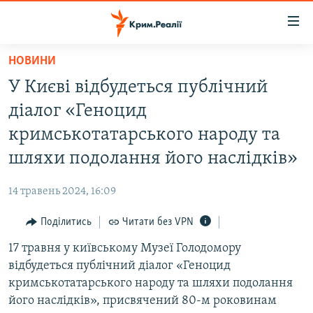
Доступність
посилання
Перейти
НОВИНИ
до
НОВИНИ
У Києві відбудеться публічний
основного
ВОДА.КРИМ
матеріалу
діалог «Геноцид
ВІДЕО ТА ФОТО
Перейти
кримськотатарського народу та
до
ПОЛІТИКА
шляхи подолання його наслідків»
основної
БЛОГИ
навігації
14 травень 2024, 16:09
Перейти
ПОГЛЯД
до
Поділитись
Читати без VPN
ІНТЕРВ'Ю
пошуку
17 травня у київському Музеї Голодомору
ВСЕ ЗА ДЕНЬ
відбудеться публічний діалог «Геноцид
СПЕЦПРОЕКТИ
кримськотатарського народу та шляхи подолання
його наслідків», присвячений 80-м роковинам
ЯК ОБІЙТИ БЛОКУВАННЯ
ДЕПОРТАЦІЯ