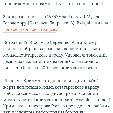
геноцидом державами світу», – сказано в анонсі.
Захід розпочнеться о 16:00 у залі пам'яті Музею
Голодомору (Київ, вул. Лаврська, 3). Вхід вільний за
попередньою реєстрацією
.
18 травня 1944 року до Середньої Азії з Криму
радянський режим розпочав депортацію всього
кримськотатарського народу. Упродовж трьох днів
десятками залізничних вагонів було насильно
вивезено близько 200 тисяч кримських татар.
Щороку в Криму з нагоди роковин Дня пам'яті
жертв депортації кримськотатарського народу
відбувалися масові заходи, зокрема жалобний
мітинг у центрі кримської столиці. Але після анексії
Кримського півострова Росією проведення подібних
акцій у центрі Сімферополя заборонили.