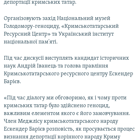
депортації кримських татар.
ВІДЕОУРОКИ «ELIFBE»
Русский
СВІДЧЕННЯ ОКУПАЦІЇ
Організовують захід Національний музей
Qırımtatar
Голодомору-геноциду, «Кримськотатарський
УКРАЇНСЬКА ПРОБЛЕМА КРИМУ
Ресурсний Центр» та Український інститут
ДОЛУЧАЙСЯ!
ІНФОГРАФІКА
національної пам'яті.
Під час дискусії виступлять кандидат історичних
наук Андрій Іванець та голова правління
Усі сайти RFE/RL
Кримськотатарського ресурсного центру Ескендер
Барієв.
«Під час діалогу ми обговоримо, як і чому проти
кримських татар було здійснено геноцид,
важливим елементом якого є його замовчування.
Член Меджлісу кримськотатарського народу
Ескендер Барієв розповість, як просувається процес
визнання депортації корінного народу Криму