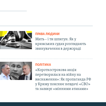
ПРАВА ЛЮДИНИ
Мить – і ти шпигун. Як у
кримських судах розглядають
звинувачення в держзраді
ПОЛІТИКА
«Короткострокова акція
перетворилася на війну на
виснаження»: Як пропаганда РФ
у Криму пояснює невдачі «СВО»
та залякує «мінними атаками»