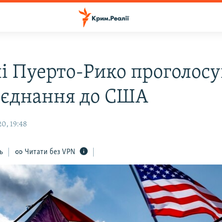
і Пуерто-Рико проголос
иєднання до США
0, 19:48
ь
Читати без VPN