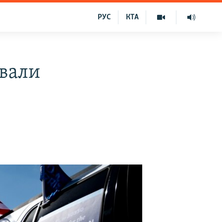
РУС
КТА
ували