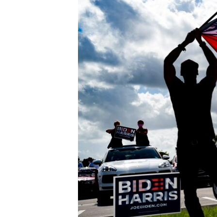
ВІДЕОУРОКИ «ELIFBE»
СВІДЧЕННЯ ОКУПАЦІЇ
УКРАЇНСЬКА ПРОБЛЕМА КРИМУ
ІНФОГРАФІКА