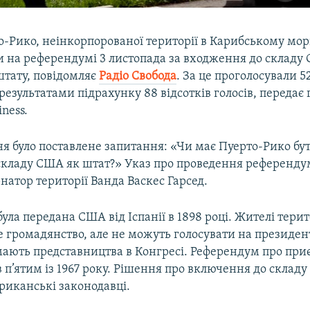
-Рико, неінкорпорованої території в Карибському мор
и на референдумі 3 листопада за входження до складу
штату, повідомляє
Радіо Свобода
. За це проголосували 5
результатами підрахунку 88 відсотків голосів, передає 
ness.
ня було поставлене запитання: «Чи має Пуерто-Рико бу
складу США як штат?» Указ про проведення референду
рнатор території Ванда Васкес Гарсед.
ула передана США від Іспанії в 1898 році. Жителі тери
 громадянство, але не можуть голосувати на президе
 мають представництва в Конгресі. Референдум про при
в п’ятим із 1967 року. Рішення про включення до скла
риканські законодавці.