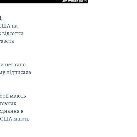
і,
 США на
2 відсотки
газета
ти негайно
му підписала
торії мають
нтських
єднання в
ду США мають