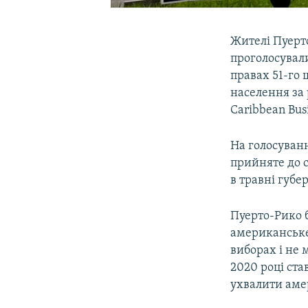
Жителі Пуерто
проголосувал
правах 51-го 
населення за 
Caribbean Busi
На голосуван
прийняте до 
в травні губе
Пуерто-Рико б
американське
виборах і не
2020 році ста
ухвалити аме