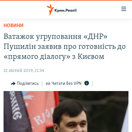
Доступність
посилання
Перейти
НОВИНИ
до
НОВИНИ
Ватажок угруповання «ДНР»
основного
ВОДА.КРИМ
матеріалу
Пушилін заявив про готовність до
ВІДЕО ТА ФОТО
Перейти
«прямого діалогу» з Києвом
до
ПОЛІТИКА
основної
21 лютий 2019, 11:34
БЛОГИ
навігації
Перейти
Поділитись
Читати без VPN
ПОГЛЯД
до
ІНТЕРВ'Ю
пошуку
ВСЕ ЗА ДЕНЬ
СПЕЦПРОЕКТИ
ЯК ОБІЙТИ БЛОКУВАННЯ
ДЕПОРТАЦІЯ