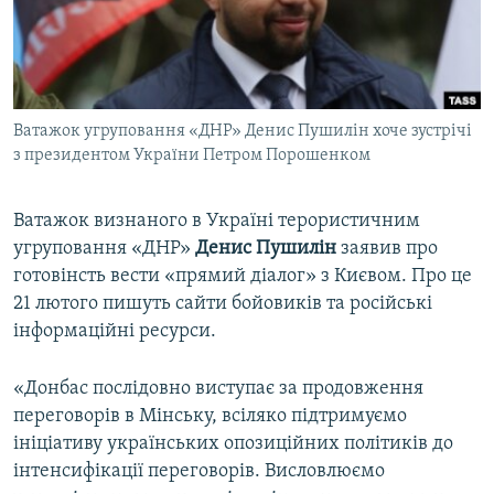
ВІДЕОУРОКИ «ELIFBE»
Русский
СВІДЧЕННЯ ОКУПАЦІЇ
Qırımtatar
УКРАЇНСЬКА ПРОБЛЕМА КРИМУ
Ватажок угруповання «ДНР» Денис Пушилін хоче зустрічі
ДОЛУЧАЙСЯ!
ІНФОГРАФІКА
з президентом України Петром Порошенком
Ватажок визнаного в Україні терористичним
Усі сайти RFE/RL
угруповання «ДНР»
Денис Пушилін
заявив про
готовінсть вести «прямий діалог» з Києвом. Про це
21 лютого пишуть сайти бойовиків та російські
інформаційні ресурси.
«Донбас послідовно виступає за продовження
переговорів в Мінську, всіляко підтримуємо
ініціативу українських опозиційних політиків до
інтенсифікації переговорів. Висловлюємо