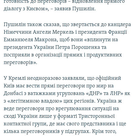
готовність до переговорів – відновлення прямого
діалогу з Києвом», – заявив Пушилін.
Пушилін також сказав, що звертається до канцлера
Німеччини Ангели Меркель і президента Франції
Емманюеля Макрона, щоб вони «вплинути на
президента України Петра Порошенка та
посприяли в організації прямих і продуктивних
переговорів».
У Кремлі неодноразово заявляли, що офіційний
Київ має вести прямі переговори про мир на
Донбасі з ватажками угруповань «ДНР» та ЛНР» як
з «легітимною владою» цих регіонів. Україна ж
веде переговори про врегулювання ситуації на
сході України лише у форматі Тристоронньої
контактної групи, де має свого представника і ще
кілька переговорників у підгрупах. Крім того,