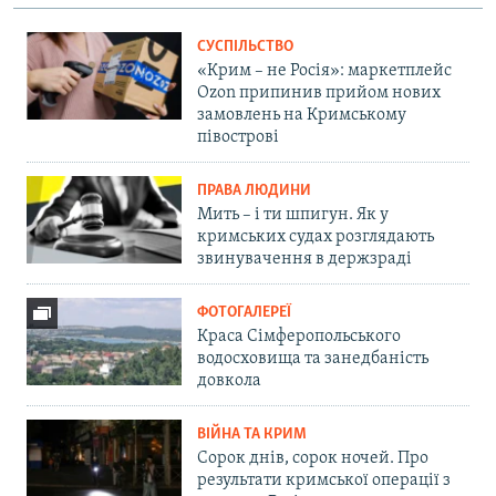
СУСПІЛЬСТВО
«Крим – не Росія»: маркетплейс
Ozon припинив прийом нових
замовлень на Кримському
півострові
ПРАВА ЛЮДИНИ
Мить – і ти шпигун. Як у
кримських судах розглядають
звинувачення в держзраді
ФОТОГАЛЕРЕЇ
Краса Сімферопольського
водосховища та занедбаність
довкола
ВІЙНА ТА КРИМ
Сорок днів, сорок ночей. Про
результати кримської операції з