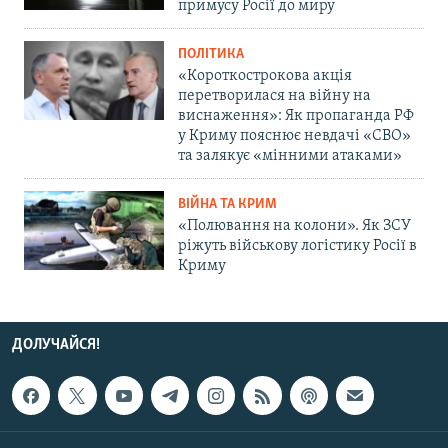
примусу Росії до миру
ПОЛІТИКА
«Короткострокова акція
перетворилася на війну на
виснаження»: Як пропаганда РФ
у Криму пояснює невдачі «СВО»
та залякує «мінними атаками»
ВІЙНА ТА КРИМ
«Полювання на колони». Як ЗСУ
ріжуть військову логістику Росії в
Криму
ДОЛУЧАЙСЯ!