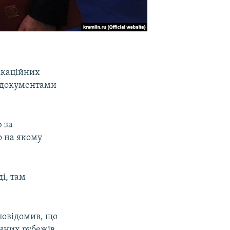
ікаційних
а документами
 за
о на якому
і, там
повідомив, що
онних рубежів