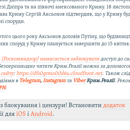
езі Дніпра та на півночі анексованого Криму. 18 листоп
лава Криму Сергій Аксьонов підтвердив, що у Криму бу
ні споруди.
того цього року Аксьонов доповів Путіну, що будівниц
их споруд у Криму планується завершити до 15 квітня
 (Роскомнадзор) намагається заблокувати
доступ до са
 Безперешкодно читати Крим.Реалії можна за допомог
 сайту
:
https://dfs0qrmo00d6u.cloudfront.net
. Також слі
одіями в
Telegram
,
Instagram
та
Viber
Крим.Реалії
. Ре
ко
PN
.
з блокування і цензури! Встановити
додаток
ії для
iOS
і
Android
.