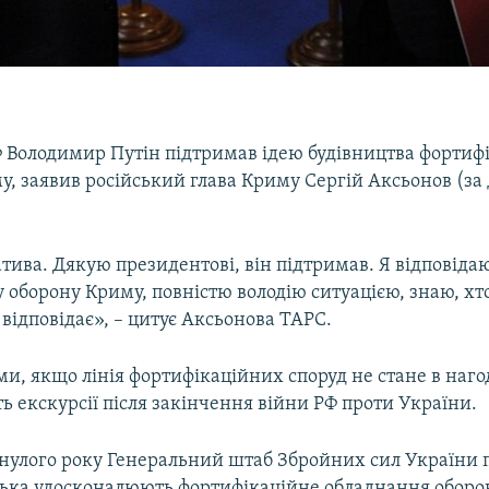
 Володимир Путін підтримав ідею будівництва фортиф
му, заявив російський глава Криму Сергій Аксьонов (з
атива. Дякую президентові, він підтримав. Я відповідаю
 оборону Криму, повністю володію ситуацією, знаю, хт
о відповідає», – цитує Аксьонова ТАРС.
ми, якщо лінія фортифікаційних споруд не стане в нагод
 екскурсії після закінчення війни РФ проти України.
инулого року Генеральний штаб Збройних сил України 
йська удосконалюють фортифікаційне обладнання обор