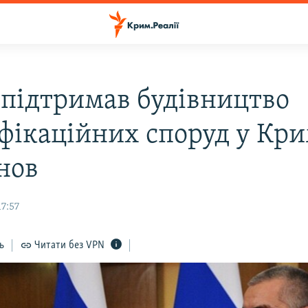
 підтримав будівництво
фікаційних споруд у Кри
нов
7:57
ь
Читати без VPN