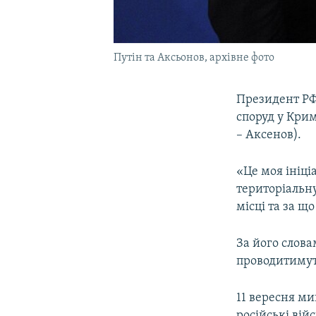
Путін та Аксьонов, архівне фото
Президент РФ
споруд у Кри
– Аксенов).
«Це моя ініці
територіальну
місці та за щ
За його слова
проводитимуть
11 вересня м
російські ві