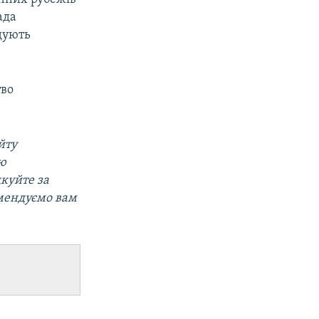
ада
дують
тво
.
йту
ою
дкуйте за
мендуємо вам