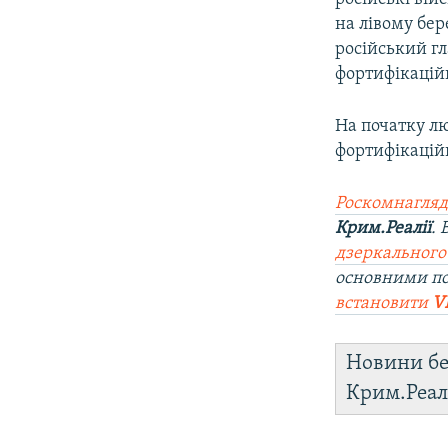
на лівому бер
російський г
фортифікацій
На початку лю
фортифікаційн
Роскомнагляд
Крим.Реалії
.
дзеркального
основними п
встановити
V
Новини бе
Крим.Реал