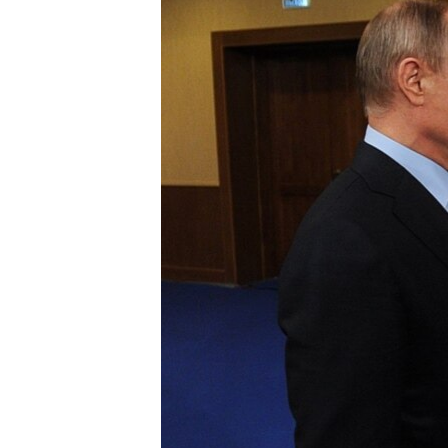
ВІДЕОУРОКИ «ELIFBE»
СВІДЧЕННЯ ОКУПАЦІЇ
УКРАЇНСЬКА ПРОБЛЕМА КРИМУ
ІНФОГРАФІКА