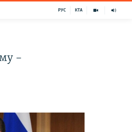
РУС
КТА
му –