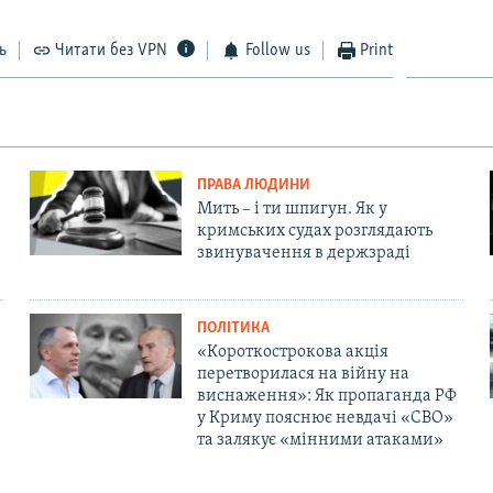
ь
Читати без VPN
Follow us
Print
ПРАВА ЛЮДИНИ
Мить – і ти шпигун. Як у
кримських судах розглядають
звинувачення в держзраді
ПОЛІТИКА
«Короткострокова акція
перетворилася на війну на
виснаження»: Як пропаганда РФ
у Криму пояснює невдачі «СВО»
та залякує «мінними атаками»