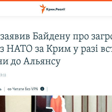
 заявив Байдену про загр
з НАТО за Крим у разі в
ни до Альянсу
3:11
ь
Читати без VPN