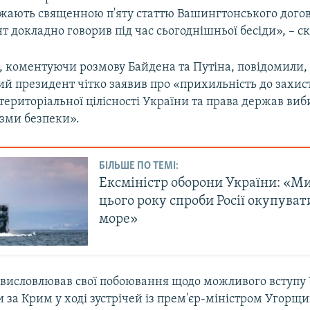
жають священною п'яту статтю Вашингтонського догов
 докладно говорив під час сьогоднішньої бесіди», – с
і, коментуючи розмову Байдена та Путіна, повідомили,
й президент чітко заявив про «прихильність до захис
 територіальної цілісності України та права держав виб
ізми безпеки».
БІЛЬШЕ ПО ТЕМІ:
Ексміністр оборони України: «Ми
цього року спроби Росії окупува
море»
 висловлював свої побоювання щодо можливого вступу 
 за Крим у ході зустрічей із прем'єр-міністром Угорщи