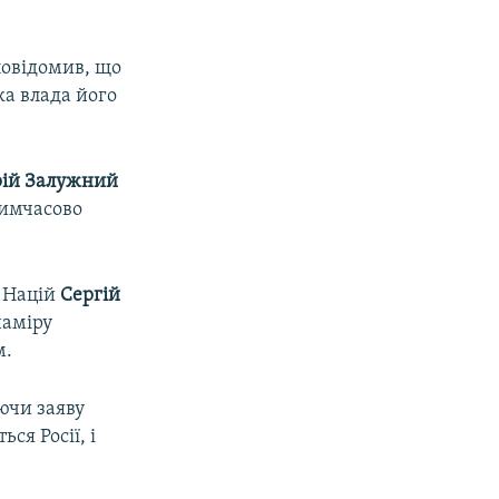
овідомив, що
а влада його
рій Залужний
тимчасово
х Націй
Сергій
наміру
м.
ючи заяву
ся Росії, і