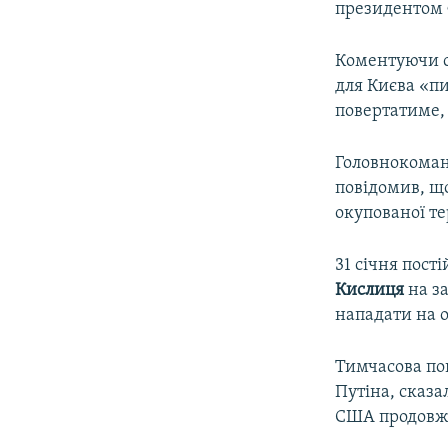
президентом 
Коментуючи с
для Києва «п
повертатиме,
Головнокоман
повідомив, щ
окупованої те
31 січня пост
Кислиця
на з
нападати на 
Тимчасова по
Путіна, сказа
США продовж