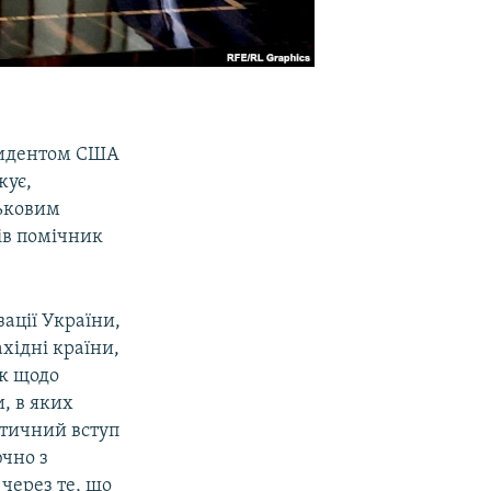
езидентом США
жує,
ьковим
ів помічник
зації України,
хідні країни,
як щодо
, в яких
етичний вступ
чно з
через те, що