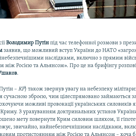
сії
Володимир Путін
під час телефонної розмови з пр
м
заявив, що можливий вступ України до НАТО «загро
йнебезпечнішими наслідками, включно з прямим війс
м між Росією та Альянсом». Про це на брифінгу розпов
Ушаков
.
Путін –
КР
) також звернув увагу на небезпеку мілітари
ня сучасною зброєю, чим цілеспрямовано займаються за
охочуючи можливі провокації українських силовиків 
і Криму. З урахуванням доктринальних установ України
ошено мету повернути Крим силовим шляхом, її гіпот
ожує, звичайно, найнебезпечнішими наслідками, вклю
ковим протистоянням між Росією та Альянсом – хоча б 