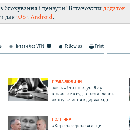
з блокування і цензури! Встановити
додаток
ії для
iOS
і
Android
.
ь
Читати без VPN
Follow us
Print
ПРАВА ЛЮДИНИ
Мить – і ти шпигун. Як у
кримських судах розглядають
звинувачення в держзраді
ПОЛІТИКА
«Короткострокова акція