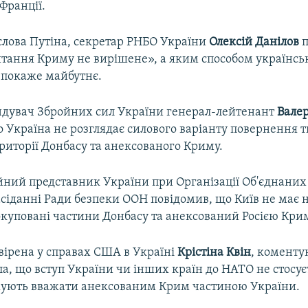
Франції.
лова Путіна, секретар РНБО України
Олексій Данілов
п
итання Криму не вирішене», а яким способом українськ
 покаже майбутнє.
дувач Збройних сил України генерал-лейтенант
Вале
о Україна не розглядає силового варіанту повернення 
риторії Донбасу та анексованого Криму.
ійний представник України при Організації Об'єднани
асіданні Ради безпеки ООН повідомив, що Київ не має 
окуповані частини Донбасу та анексований Росією Кри
вірена у справах США в Україні
Крістіна Квін
, коменту
ла, що вступ України чи інших країн до НАТО не стосуєть
ують вважати анексованим Крим частиною України.