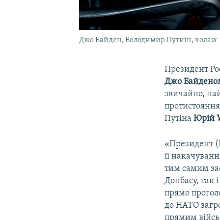
Джо Байден, Володимир Путиін, колаж
Президент Ро
Джо Байдено
звичайно, на
протистояння
Путіна
Юрій 
«Президент (
її накачуван
тим самим за
Донбасу, так 
прямо прогол
до НАТО загр
прямим війсь