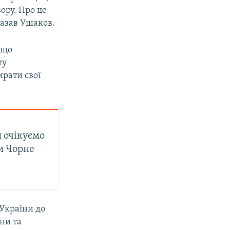
ору. Про це
казав Ушаков.
 що
ту
ирати свої
 очікуємо
ти Чорне
України до
ни та