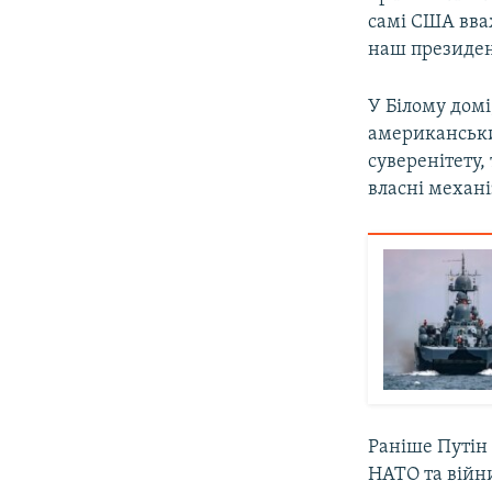
самі США вва
наш президент
У Білому дом
американськи
суверенітету,
власні механ
Раніше Путін
НАТО та війни