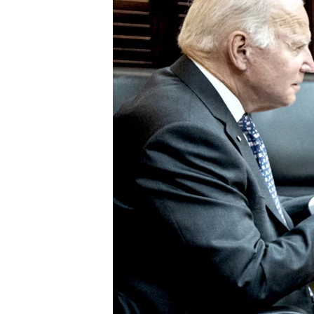
ВІДЕОУРОКИ «ELIFBE»
СВІДЧЕННЯ ОКУПАЦІЇ
УКРАЇНСЬКА ПРОБЛЕМА КРИМУ
ІНФОГРАФІКА