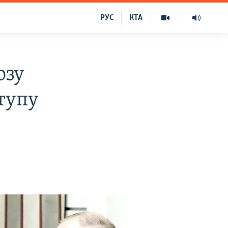
РУС
КТА
озу
ступу