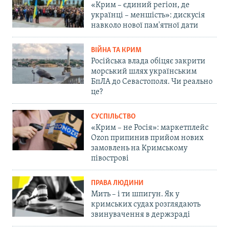
«Крим – єдиний регіон, де
українці – меншість»: дискусія
навколо нової пам'ятної дати
ВІЙНА ТА КРИМ
Російська влада обіцяє закрити
морський шлях українським
БпЛА до Севастополя. Чи реально
це?
СУСПІЛЬСТВО
«Крим – не Росія»: маркетплейс
Ozon припинив прийом нових
замовлень на Кримському
півострові
ПРАВА ЛЮДИНИ
Мить – і ти шпигун. Як у
кримських судах розглядають
звинувачення в держзраді