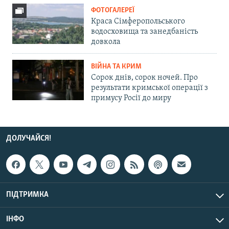
ФОТОГАЛЕРЕЇ
Краса Сімферопольського
водосховища та занедбаність
довкола
ВІЙНА ТА КРИМ
Сорок днів, сорок ночей. Про
результати кримської операції з
примусу Росії до миру
ДОЛУЧАЙСЯ!
ПІДТРИМКА
ІНФО