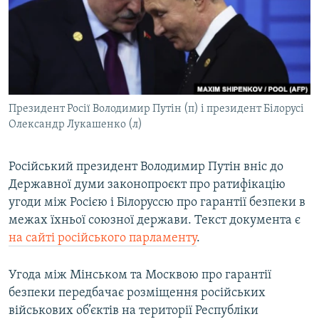
ВІДЕОУРОКИ «ELIFBE»
Русский
СВІДЧЕННЯ ОКУПАЦІЇ
Qırımtatar
УКРАЇНСЬКА ПРОБЛЕМА КРИМУ
ДОЛУЧАЙСЯ!
ІНФОГРАФІКА
Президент Росії Володимир Путін (п) і президент Білорусі
Олександр Лукашенко (л)
Усі сайти RFE/RL
Російський президент Володимир Путін вніс до
Державної думи законопроєкт про ратифікацію
угоди між Росією і Білоруссю про гарантії безпеки в
межах їхньої союзної держави. Текст документа є
на сайті російського парламенту
.
Угода між Мінськом та Москвою про гарантії
безпеки передбачає розміщення російських
військових об’єктів на території Республіки