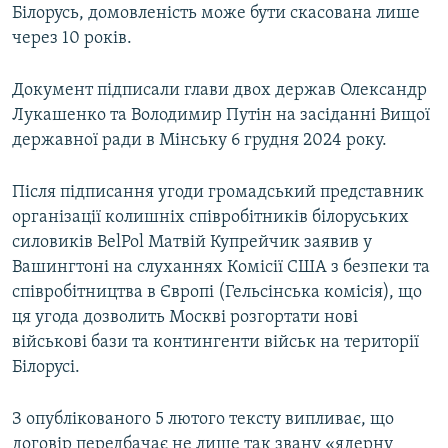
Білорусь, домовленість може бути скасована лише
через 10 років.
Документ підписали глави двох держав Олександр
Лукашенко та Володимир Путін на засіданні Вищої
державної ради в Мінську 6 грудня 2024 року.
Після підписання угоди громадський представник
організації колишніх співробітників білоруських
силовиків BelPol Матвій Купрейчик заявив у
Вашингтоні на слуханнях Комісії США з безпеки та
співробітництва в Європі (Гельсінська комісія), що
ця угода дозволить Москві розгортати нові
військові бази та контингенти військ на території
Білорусі.
З опублікованого 5 лютого тексту випливає, що
договір передбачає не лише так звану «ядерну