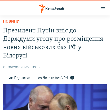
Доступність
посилання
Перейти
НОВИНИ
до
НОВИНИ
Президент Путін вніс до
основного
ВОДА.КРИМ
матеріалу
Держдуми угоду про розміщення
ВІДЕО ТА ФОТО
Перейти
нових військових баз РФ у
до
ПОЛІТИКА
Білорусі
основної
БЛОГИ
навігації
06 лютий 2025, 10:06
Перейти
ПОГЛЯД
до
Поділитись
Читати без VPN
ІНТЕРВ'Ю
пошуку
ВСЕ ЗА ДЕНЬ
СПЕЦПРОЕКТИ
ЯК ОБІЙТИ БЛОКУВАННЯ
ДЕПОРТАЦІЯ