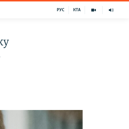
РУС
КТА
ку
о