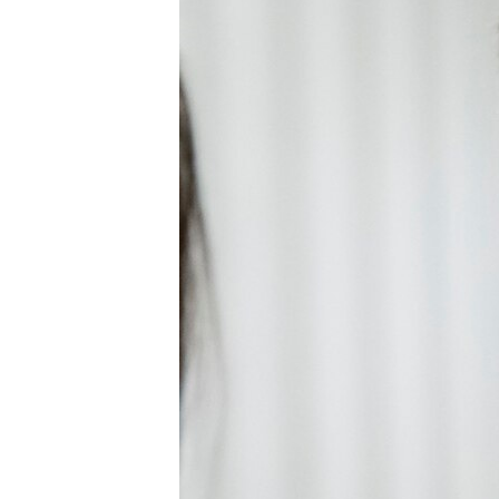
ВІДЕОУРОКИ «ELIFBE»
СВІДЧЕННЯ ОКУПАЦІЇ
УКРАЇНСЬКА ПРОБЛЕМА КРИМУ
ІНФОГРАФІКА