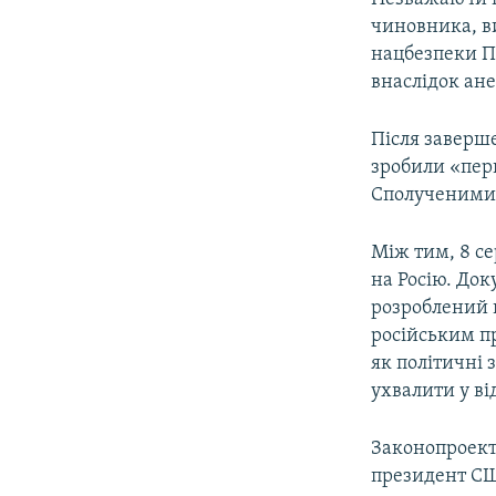
чиновника, в
нацбезпеки П
внаслідок ане
Після заверше
зробили «пер
Сполученими 
Між тим, 8 с
на Росію. Док
розроблений 
російським п
як політичні з
ухвалити у від
Законопроект 
президент США