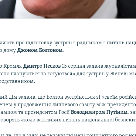
ляють про підготовку зустрічі з радником з питань нац
го дому
Джоном Болтоном
.
ар Кремля
Дмитро Пєсков
15 серпня заявив журналістам
сно плануються та готуються» для зустрічі у Женеві м
редставником.
ий дім заявив, що Болтон зустрінеться зі «своїм росій
еневі у продовження липневого саміту між президен
ампом та президентом Росії
Володимиром Путіним
, з
говорять «коло важливих питань національної безпеки
 те, що у заяві не вказувалиімені конкретного російс