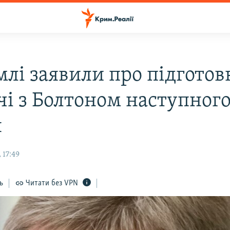
млі заявили про підготов
чі з Болтоном наступног
я
 17:49
ь
Читати без VPN