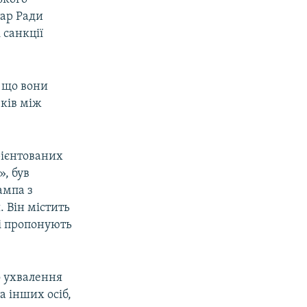
ар Ради
 санкції
, що вони
ків між
рієнтованих
», був
ампа з
 Він містить
ці пропонують
о ухвалення
а інших осіб,