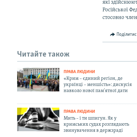
які здійснюют
Російської Фе
стосовно член
Поділитис
Читайте також
ПРАВА ЛЮДИНИ
«Крим – єдиний регіон, де
українці – меншість»: дискусія
навколо нової пам'ятної дати
ПРАВА ЛЮДИНИ
Мить – і ти шпигун. Як у
кримських судах розглядають
звинувачення в держзраді