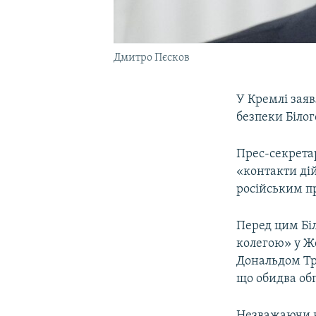
Дмитро Пєсков
У Кремлі заяв
безпеки Біло
Прес-секрет
«контакти дій
російським п
Перед цим Біл
колегою» у Ж
Дональдом Тр
що обидва об
Незважаючи на