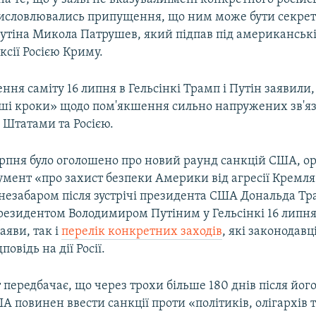
исловлювались припущення, що ним може бути секрет
утіна Микола Патрушев, який підпав під американські
ксії Росією Криму.
ння саміту 16 липня в Гельсінкі Трамп і Путін заявили
ші кроки» щодо пом'якшення сильно напружених зв'яз
Штатами та Росією.
ерпня було оголошено про новий раунд санкцій США, о
умент «про захист безпеки Америки від агресії Кремля
незабаром після зустрічі президента США Дональда Тр
резидентом Володимиром Путіним у Гельсінкі 16 липня.
аяви, так і
перелік конкретних заходів
, які законодав
повідь на дії Росії.
передбачає, що через трохи більше 180 днів після йог
 повинен ввести санкції проти «політиків, олігархів т