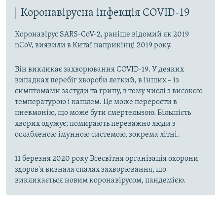
Коронавірусна інфекція COVID-19
Коронавірус SARS-CoV-2, раніше відомий як 2019
nCoV, виявили в Китаї наприкінці 2019 року.
Він викликає захворювання COVID-19. У деяких
випадках перебіг хвороби легкий, в інших – із
симптомами застуди та грипу, в тому числі з високою
температурою і кашлем. Це може перерости в
пневмонію, що може бути смертельною. Більшість
хворих одужує; помирають переважно люди з
ослабленою імунною системою, зокрема літні.
11 березня 2020 року Всесвітня організація охорони
здоров'я визнала спалах захворювання, що
викликається новим коронавірусом, пандемією.