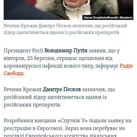
ВІДЕОУРОКИ «ELIFBE»
Русский
СВІДЧЕННЯ ОКУПАЦІЇ
Qırımtatar
Речник Кремля Дмитро Пєсков зазначив, що російський
УКРАЇНСЬКА ПРОБЛЕМА КРИМУ
лідер щепитиметься одним із російських препаратів
ДОЛУЧАЙСЯ!
ІНФОГРАФІКА
Президент Росії
Володимир Путін
заявив, що у
вівторок, 23 березня, отримає щеплення від
коронавірусної інфекції нового типу, інформує
Радіо
Усі сайти RFE/RL
Свобода
.
Речник Кремля
Дмитро Пєсков
зазначив, що
російський лідер щепитиметься одним із
російських препаратів.
Розробники вакцини «Спутнік V» подали заявку на
реєстрацію в Євросоюзі. Зараз вона перебуває на
розгляді Європейського агентства лікарських