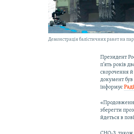
Демонстрація балістичних ракет на пара
Президент Ро
п’ять років д
скорочення й
документ був 
інформує
Рад
«Продовження 
зберегти проз
йдеться в пов
СНО-3, також 