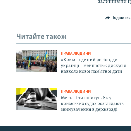
залишивши це
Поділитис
Читайте також
ПРАВА ЛЮДИНИ
«Крим – єдиний регіон, де
українці – меншість»: дискусія
навколо нової пам'ятної дати
ПРАВА ЛЮДИНИ
Мить – і ти шпигун. Як у
кримських судах розглядають
звинувачення в держзраді
Русский