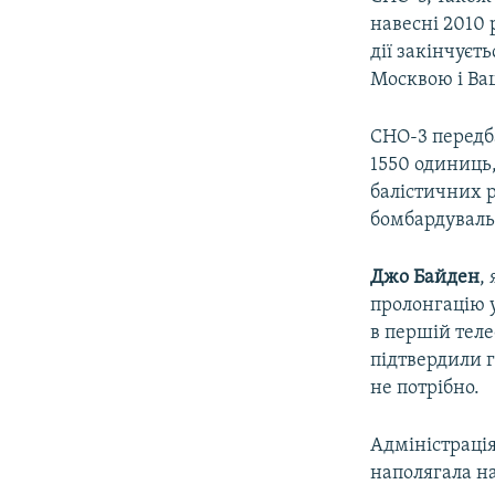
навесні 2010 
дії закінчуєт
Москвою і Ва
СНО-3 передба
1550 одиниць,
балістичних р
бомбардуваль
Джо Байден
,
пролонгацію у
в першій теле
підтвердили 
не потрібно.
Адміністраці
наполягала н