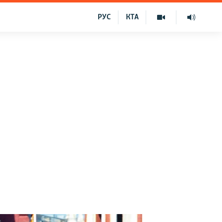
РУС
КТА