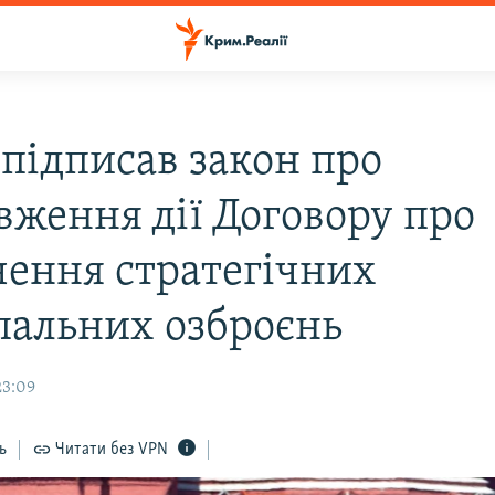
 підписав закон про
вження дії Договору про
чення стратегічних
пальних озброєнь
23:09
ь
Читати без VPN