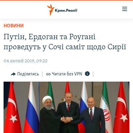
Доступність
посилання
Перейти
НОВИНИ
до
НОВИНИ
Путін, Ердоган та Роугані
основного
ВОДА.КРИМ
матеріалу
проведуть у Сочі саміт щодо Сирії
ВІДЕО ТА ФОТО
Перейти
до
04 лютий 2019, 09:23
ПОЛІТИКА
основної
БЛОГИ
Поділитись
Читати без VPN
навігації
Перейти
ПОГЛЯД
до
ІНТЕРВ'Ю
пошуку
ВСЕ ЗА ДЕНЬ
СПЕЦПРОЕКТИ
ЯК ОБІЙТИ БЛОКУВАННЯ
ДЕПОРТАЦІЯ