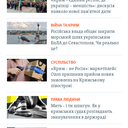
«Крим – єдиний регіон, де
українці – меншість»: дискусія
навколо нової пам'ятної дати
ВІЙНА ТА КРИМ
Російська влада обіцяє закрити
морський шлях українським
БпЛА до Севастополя. Чи реально
це?
СУСПІЛЬСТВО
«Крим – не Росія»: маркетплейс
Ozon припинив прийом нових
замовлень на Кримському
півострові
ПРАВА ЛЮДИНИ
Мить – і ти шпигун. Як у
кримських судах розглядають
звинувачення в держзраді