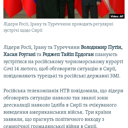
ВІДЕОУРОКИ «ELIFBE»
Русский
СВІДЧЕННЯ ОКУПАЦІЇ
Qırımtatar
Лідери Росії, Ірану та Туреччини проводять регулярні
УКРАЇНСЬКА ПРОБЛЕМА КРИМУ
зустрічі щодо Сирії
ДОЛУЧАЙСЯ!
ІНФОГРАФІКА
Лідери Росії, Ірану та Туреччини
Володимир Путін,
Хасан Роугані
та
Реджеп Тайїп Ердоган
планують
зустрітися на російському чорноморському курорті
Усі сайти RFE/RL
Сочі 14 лютого, щоб обговорити ситуацію в Сирії,
повідомляють турецькі та російські державні ЗМІ.
Російська телекомпанія НТВ повідомила, що лідери
обговорять ситуацію навколо так званої зони
деескалації навколо Ідліба в Сирії та очікуваного
виведення американських військ. Три країни
заявили, що прагнуть політичного виходу з
семирічної громадянської війни в Сирії.