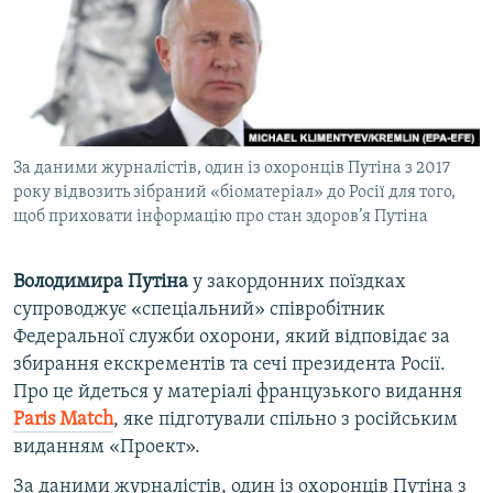
ВІДЕОУРОКИ «ELIFBE»
Русский
СВІДЧЕННЯ ОКУПАЦІЇ
Qırımtatar
УКРАЇНСЬКА ПРОБЛЕМА КРИМУ
ДОЛУЧАЙСЯ!
ІНФОГРАФІКА
За даними журналістів, один із охоронців Путіна з 2017
року відвозить зібраний «біоматеріал» до Росії для того,
щоб приховати інформацію про стан здоров’я Путіна
Усі сайти RFE/RL
Володимира Путіна
у закордонних поїздках
супроводжує «спеціальний» співробітник
Федеральної служби охорони, який відповідає за
збирання екскрементів та сечі президента Росії.
Про це йдеться у матеріалі французького видання
Paris Match
, яке підготували спільно з російським
виданням «Проект».
За даними журналістів, один із охоронців Путіна з