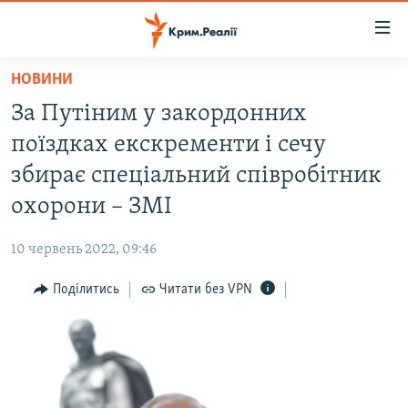
Доступність
посилання
Перейти
НОВИНИ
до
НОВИНИ
За Путіним у закордонних
основного
ВОДА.КРИМ
матеріалу
поїздках екскременти і сечу
ВІДЕО ТА ФОТО
Перейти
збирає спеціальний співробітник
до
ПОЛІТИКА
охорони – ЗМІ
основної
БЛОГИ
навігації
10 червень 2022, 09:46
Перейти
ПОГЛЯД
до
Поділитись
Читати без VPN
ІНТЕРВ'Ю
пошуку
ВСЕ ЗА ДЕНЬ
СПЕЦПРОЕКТИ
ЯК ОБІЙТИ БЛОКУВАННЯ
ДЕПОРТАЦІЯ