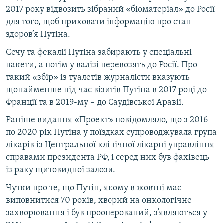
2017 року відвозить зібраний «біоматеріал» до Росії
для того, щоб приховати інформацію про стан
здоров’я Путіна.
Сечу та фекалії Путіна забирають у спеціальні
пакети, а потім у валізі перевозять до Росії. Про
такий «збір» із туалетів журналісти вказують
щонайменше під час візитів Путіна в 2017 році до
Франції та в 2019-му – до Саудівської Аравії.
Раніше видання «Проект» повідомляло, що з 2016
по 2020 рік Путіна у поїздках супроводжувала група
лікарів із Центральної клінічної лікарні управління
справами президента РФ, і серед них був фахівець
із раку щитовидної залози.
Чутки про те, що Путін, якому в жовтні має
виповнитися 70 років, хворий на онкологічне
захворювання і був прооперований, з’являються у