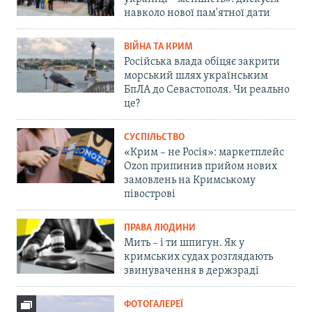
навколо нової пам'ятної дати
ВІЙНА ТА КРИМ
Російська влада обіцяє закрити
морський шлях українським
БпЛА до Севастополя. Чи реально
це?
СУСПІЛЬСТВО
«Крим – не Росія»: маркетплейс
Ozon припинив прийом нових
замовлень на Кримському
півострові
ПРАВА ЛЮДИНИ
Мить – і ти шпигун. Як у
кримських судах розглядають
звинувачення в держзраді
ФОТОГАЛЕРЕЇ