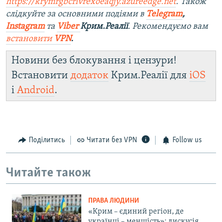
https://krymrgbcrlvrexoeaqjy.azureedge.net
. Також
слідкуйте за основними подіями в
Telegram
,
Instagram
та
Viber
Крим.Реалії
. Рекомендуємо вам
встановити
VPN
.
Новини без блокування і цензури!
Встановити
додаток
Крим.Реалії для
iOS
і
Android
.
Поділитись
Читати без VPN
Follow us
Читайте також
ПРАВА ЛЮДИНИ
«Крим – єдиний регіон, де
українці – меншість»: дискусія