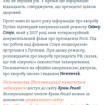
ЗМІ не перший рік. У Кремлі цю інформацію
відкидають, стверджуючи, що президент цілком
здоровий.
Проте навесні цього року інформацію про хворобу
Путіна підтвердив американський режисер
Олівер
Стоун
, який у 2017 році зняв чотирисерійний
документальний фільм про президента Росії. Під
час роботи над фільмом Стоун неодноразово
зустрічався з Путіним. При цьому режисер,
розповідаючи про хворобу президента РФ, сказав,
що той «переніс» онкологічне захворювання.
Посилаючись на офіційні американські джерела,
про хворобу писало і видання
Newsweek
.
Роскомнагляд (Роскомнадзор) намагається
заблокувати
доступ до сайту
Крим.Реалії
.
Безперешкодно читати Крим.Реалії можна за
допомогою
дзеркального сайту
: