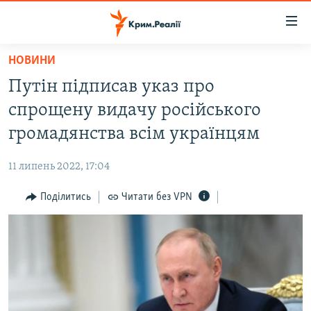
Доступність
посилання
Перейти
НОВИНИ
до
НОВИНИ
Путін підписав указ про
основного
ВОДА.КРИМ
матеріалу
спрощену видачу російського
ВІДЕО ТА ФОТО
Перейти
громадянства всім українцям
до
ПОЛІТИКА
основної
11 липень 2022, 17:04
БЛОГИ
навігації
Перейти
Поділитись
Читати без VPN
ПОГЛЯД
до
ІНТЕРВ'Ю
пошуку
ВСЕ ЗА ДЕНЬ
СПЕЦПРОЕКТИ
ЯК ОБІЙТИ БЛОКУВАННЯ
ДЕПОРТАЦІЯ