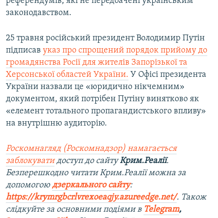
референдумів, які не передбачені українським
законодавством.
25 травня російський президент Володимир Путін
підписав
указ про спрощений порядок прийому до
громадянства Росії для жителів Запорізької та
Херсонської областей України.
У Офісі президента
України назвали це «юридично нікчемним»
документом, який потрібен Путіну винятково як
«елемент тотального пропагандистського впливу»
на внутрішню аудиторію.
Роскомнагляд (Роскомнадзор) намагається
заблокувати
доступ до сайту
Крим.Реалії
.
Безперешкодно читати Крим.Реалії можна за
допомогою
дзеркального сайту
:
https://krymrgbcrlvrexoeaqjy.azureedge.net/
. Також
слідкуйте за основними подіями в
Telegram
,