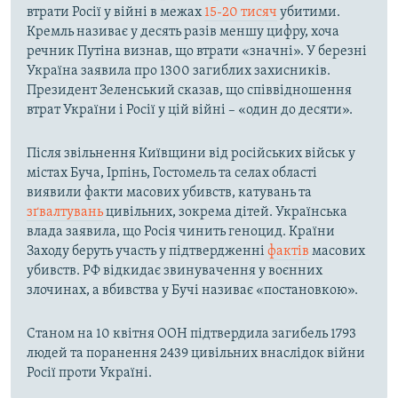
втрати Росії у війні в межах
15-20 тисяч
убитими.
Кремль називає у десять разів меншу цифру, хоча
речник Путіна визнав, що втрати «значні». У березні
Україна заявила про 1300 загиблих захисників.
Президент Зеленський сказав, що співвідношення
втрат України і Росії у цій війні – «один до десяти».
Після звільнення Київщини від російських військ у
містах Буча, Ірпінь, Гостомель та селах області
виявили факти масових убивств, катувань та
зґвалтувань
цивільних, зокрема дітей. Українська
влада заявила, що Росія чинить геноцид. Країни
Заходу беруть участь у підтвердженні
фактів
масових
убивств. РФ відкидає звинувачення у воєнних
злочинах, а вбивства у Бучі називає «постановкою».
Станом на 10 квітня ООН підтвердила загибель 1793
людей та поранення 2439 цивільних внаслідок війни
Росії проти Україні.