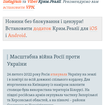
Instagram
та
Viber
Крим.Реалії
. Рекомендуємо вам
встановити
VPN
.
Новини без блокування і цензури!
Встановити
додаток
Крим.Реалії для
iOS
і
Android
.
Масштабна війна Росії проти
України
24 лютого 2022 року Росія
атакувала
Україну на землі
і в повітрі по всій довжині спільного кордону. Для
вторгнення на Київщину із наміром захопити
столицю була використана територія Білорусі. На
півдні російська армія окупувала частину Запорізької
та Херсонської областей, а на півночі – райони