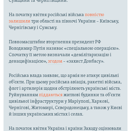
Сумщини та Чернігівщини.
На початку квітня російські війська
повністю
залишили
три області на півночі України – Київську,
Чернігівську і Сумську.
Повномасштабне вторгнення президент РФ
Володимир Путін називає «спеціальною операцією».
Спочатку її метою визначали «демілітаризацію і
денацифікацією»,
згодом
– «захист Донбасу».
Російська влада заявляє, що армія не атакує цивільні
об’єкти. При цьому російська авіація, ракетні війська,
флот і артилерія щодня обстрілюють українські міста.
Руйнуванням
піддаються
житлові будинки та об’єкти
цивільної інфраструктури у Маріуполі, Харкові,
Чернігові, Житомирі, Сєвєродонецьку, а також у Києві
й інших українських містах і селах.
На початок квітня Україна і країни Заходу оцінювали