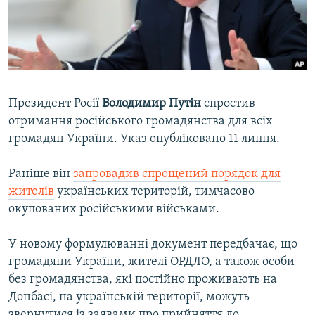
ВІДЕОУРОКИ «ELIFBE»
Русский
СВІДЧЕННЯ ОКУПАЦІЇ
Qırımtatar
УКРАЇНСЬКА ПРОБЛЕМА КРИМУ
ДОЛУЧАЙСЯ!
ІНФОГРАФІКА
Президент Росії
Володимир Путін
спростив
отримання російського громадянства для всіх
громадян України. Указ опубліковано 11 липня.
Усі сайти RFE/RL
Раніше він
запровадив спрощений порядок для
жителів
українських територій, тимчасово
окупованих російськими військами.
У новому формулюванні документ передбачає, що
громадяни України, жителі ОРДЛО, а також особи
без громадянства, які постійно проживають на
Донбасі, на українській території, можуть
звернутися із заявами про прийняття до