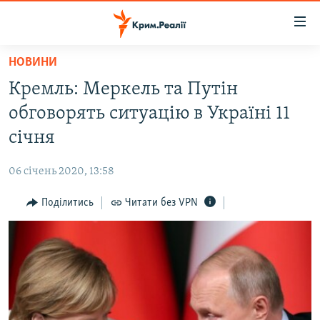
Доступність
посилання
Перейти
НОВИНИ
до
НОВИНИ
Кремль: Меркель та Путін
основного
ВОДА.КРИМ
матеріалу
обговорять ситуацію в Україні 11
ВІДЕО ТА ФОТО
Перейти
січня
до
ПОЛІТИКА
основної
06 січень 2020, 13:58
БЛОГИ
навігації
Перейти
Поділитись
Читати без VPN
ПОГЛЯД
до
ІНТЕРВ'Ю
пошуку
ВСЕ ЗА ДЕНЬ
СПЕЦПРОЕКТИ
ЯК ОБІЙТИ БЛОКУВАННЯ
ДЕПОРТАЦІЯ