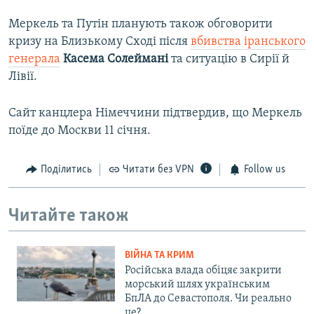
Меркель та Путін планують також обговорити
кризу на Близькому Сході після
вбивства іранського
генерала
Касема Солеймані
та ситуацію в Сирії й
Лівії.
Сайт канцлера Німеччини підтвердив, що Меркель
поїде до Москви 11 січня.
Поділитись
Читати без VPN
Follow us
Читайте також
ВІЙНА ТА КРИМ
Російська влада обіцяє закрити
морський шлях українським
БпЛА до Севастополя. Чи реально
це?