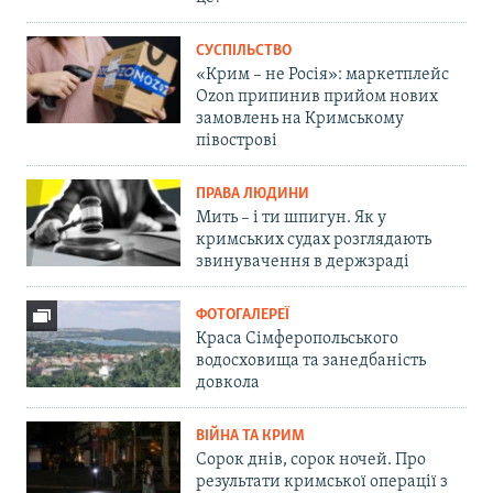
СУСПІЛЬСТВО
«Крим – не Росія»: маркетплейс
Ozon припинив прийом нових
замовлень на Кримському
півострові
ПРАВА ЛЮДИНИ
Мить – і ти шпигун. Як у
кримських судах розглядають
звинувачення в держзраді
ФОТОГАЛЕРЕЇ
Краса Сімферопольського
водосховища та занедбаність
довкола
ВІЙНА ТА КРИМ
Сорок днів, сорок ночей. Про
результати кримської операції з