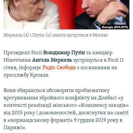
ВІДЕОУРОКИ «ELIFBE»
Русский
СВІДЧЕННЯ ОКУПАЦІЇ
Qırımtatar
УКРАЇНСЬКА ПРОБЛЕМА КРИМУ
Меркель (л) і Путін (п) мають зустрітися в Москві
ДОЛУЧАЙСЯ!
ІНФОГРАФІКА
Президент Росії
Володимир Путін
та канцлер
Німеччини
Анґела Меркель
зустрінуться в Росії 11
Усі сайти RFE/RL
січня, інформує
Радіо Свобода
з посиланням на
пресслжбу Кремля.
Вони збираються обговорити проблематику
врегулювання збройного конфлікту на Донбасі «у
контексті реалізації мінського «Комплексу заходів»
від 2015 року і домовленостей, досягнутих на саміті
в «нормандському форматі» 9 грудня 2019 року в
Парижі».