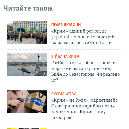
Читайте також
ПРАВА ЛЮДИНИ
«Крим – єдиний регіон, де
українці – меншість»: дискусія
навколо нової пам'ятної дати
ВІЙНА ТА КРИМ
Російська влада обіцяє закрити
морський шлях українським
БпЛА до Севастополя. Чи реально
це?
СУСПІЛЬСТВО
«Крим – не Росія»: маркетплейс
Ozon припинив прийом нових
замовлень на Кримському
півострові