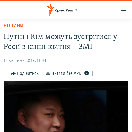
Доступність
посилання
Перейти
НОВИНИ
до
НОВИНИ
Путін і Кім можуть зустрітися у
основного
ВОДА.КРИМ
матеріалу
Росії в кінці квітня – ЗМІ
ВІДЕО ТА ФОТО
Перейти
до
15 квітень 2019, 11:34
ПОЛІТИКА
основної
БЛОГИ
Поділитись
Читати без VPN
навігації
Перейти
ПОГЛЯД
до
ІНТЕРВ'Ю
пошуку
ВСЕ ЗА ДЕНЬ
СПЕЦПРОЕКТИ
ЯК ОБІЙТИ БЛОКУВАННЯ
ДЕПОРТАЦІЯ