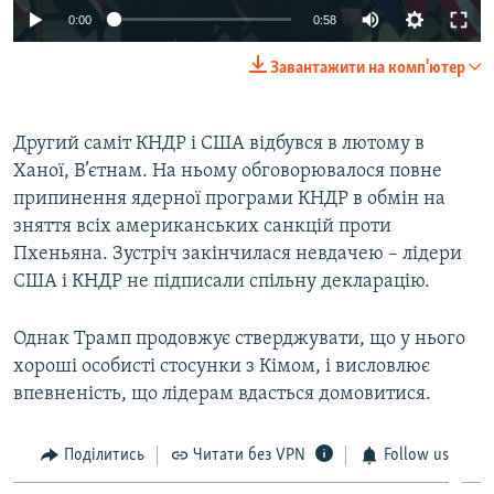
0:00
0:58
Завантажити на комп'ютер
Другий саміт КНДР і США відбувся в лютому в
Ханої, В’єтнам. На ньому обговорювалося повне
припинення ядерної програми КНДР в обмін на
зняття всіх американських санкцій проти
Пхеньяна. Зустріч закінчилася невдачею – лідери
США і КНДР не підписали спільну декларацію.
Однак Трамп продовжує стверджувати, що у нього
хороші особисті стосунки з Кімом, і висловлює
впевненість, що лідерам вдасться домовитися.
Поділитись
Читати без VPN
Follow us