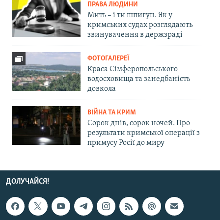
ПРАВА ЛЮДИНИ
Мить – і ти шпигун. Як у
кримських судах розглядають
звинувачення в держзраді
ФОТОГАЛЕРЕЇ
Краса Сімферопольського
водосховища та занедбаність
довкола
ВІЙНА ТА КРИМ
Сорок днів, сорок ночей. Про
результати кримської операції з
примусу Росії до миру
ДОЛУЧАЙСЯ!