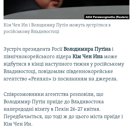
ВІДЕОУРОКИ «ELIFBE»
Русский
СВІДЧЕННЯ ОКУПАЦІЇ
Qırımtatar
Кім Чен Ин і Володимир Путін можуть зустрітися в
УКРАЇНСЬКА ПРОБЛЕМА КРИМУ
російському Владивостоці
ДОЛУЧАЙСЯ!
ІНФОГРАФІКА
Зустріч президента Росії
Володимира Путіна
і
північнокорейського лідера
Кім Чен Ина
може
відбутися в кінці наступного тижня у російському
Усі сайти RFE/RL
Владивостоці, повідомляє південнокорейське
агентство «Ренхап» із посиланням на джерела.
Співрозмовники агентства розповіли, що
Володимир Путін приїде до Владивостока
напередодні візиту в Пекін 26-27 квітня.
Передбачається, що тоді ж до цього міста приїде і
Кім Чен Ин.