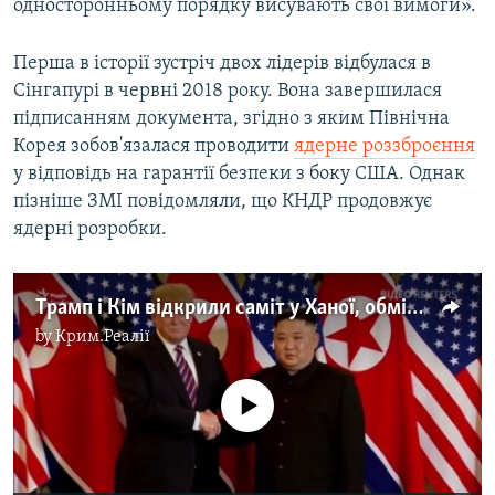
односторонньому порядку висувають свої вимоги».
Перша в історії зустріч двох лідерів відбулася в
Сінгапурі в червні 2018 року. Вона завершилася
підписанням документа, згідно з яким Північна
Корея зобов'язалася проводити
ядерне роззброєння
у відповідь на гарантії безпеки з боку США. Однак
пізніше ЗМІ повідомляли, що КНДР продовжує
ядерні розробки.
Трамп і Кім відкрили саміт у Ханої, обмінявшись теплими словами – відео
by
Крим.Реалії
No media source currently available