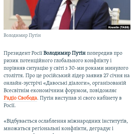
ВІДЕОУРОКИ «ELIFBE»
Русский
СВІДЧЕННЯ ОКУПАЦІЇ
Qırımtatar
УКРАЇНСЬКА ПРОБЛЕМА КРИМУ
Володимир Путін
ДОЛУЧАЙСЯ!
ІНФОГРАФІКА
Президент Росії
Володимир Путін
попередив про
ризик потенційного глобального конфлікту і
Усі сайти RFE/RL
порівняв ситуацію у світі з 30-ми роками минулого
століття. Про це російський лідер заявив 27 січня на
онлайн-зустрічі «Давоські діалоги», організованій
Всесвітнім економічним форумом, повідомляє
Радіо Свобода
. Путін виступав зі свого кабінету в
Росії.
«Відбувається ослаблення міжнародних інститутів,
множаться регіональні конфлікти, деградує і