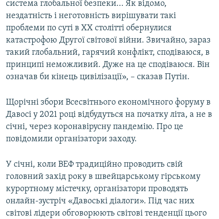
система глобальної безпеки... Як відомо,
нездатність і неготовність вирішувати такі
проблеми по суті в XX столітті обернулися
катастрофою Другої світової війни. Звичайно, зараз
такий глобальний, гарячий конфлікт, сподіваюся, в
принципі неможливий. Дуже на це сподіваюся. Він
означав би кінець цивілізації», – сказав Путін.
Щорічні збори Всесвітнього економічного форуму в
Давосі у 2021 році відбудуться на початку літа, а не в
січні, через коронавірусну пандемію. Про це
повідомили організатори заходу.
У січні, коли ВЕФ традиційно проводить свій
головний захід року в швейцарському гірському
курортному містечку, організатори проводять
онлайн-зустріч «Давоські діалоги». Під час них
світові лідери обговорюють світові тенденції цього