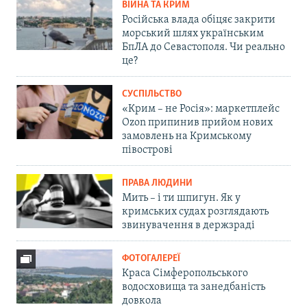
ВІЙНА ТА КРИМ
Російська влада обіцяє закрити
морський шлях українським
БпЛА до Севастополя. Чи реально
це?
СУСПІЛЬСТВО
«Крим – не Росія»: маркетплейс
Ozon припинив прийом нових
замовлень на Кримському
півострові
ПРАВА ЛЮДИНИ
Мить – і ти шпигун. Як у
кримських судах розглядають
звинувачення в держзраді
ФОТОГАЛЕРЕЇ
Краса Сімферопольського
водосховища та занедбаність
довкола