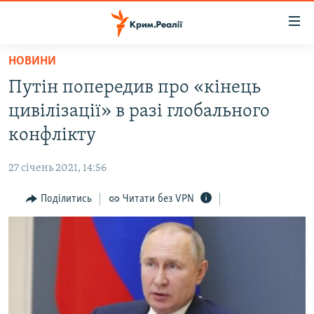
Доступність
посилання
Перейти
НОВИНИ
до
НОВИНИ
Путін попередив про «кінець
основного
ВОДА.КРИМ
матеріалу
цивілізації» в разі глобального
ВІДЕО ТА ФОТО
Перейти
конфлікту
до
ПОЛІТИКА
основної
27 січень 2021, 14:56
БЛОГИ
навігації
Перейти
Поділитись
Читати без VPN
ПОГЛЯД
до
ІНТЕРВ'Ю
пошуку
ВСЕ ЗА ДЕНЬ
СПЕЦПРОЕКТИ
ЯК ОБІЙТИ БЛОКУВАННЯ
ДЕПОРТАЦІЯ