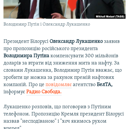
ВІДЕОУРОКИ «ELIFBE»
Русский
СВІДЧЕННЯ ОКУПАЦІЇ
Qırımtatar
Володимир Путін і Олександр Лукашенко
УКРАЇНСЬКА ПРОБЛЕМА КРИМУ
ДОЛУЧАЙСЯ!
ІНФОГРАФІКА
Президент Білорусі
Олександр Лукашенко
заявив
про пропозицію російського президента
Володимира Путіна
компенсувати 300 мільйонів
Усі сайти RFE/RL
доларів за втрати від зниження мита на нафту. За
словами Лукашенка, Володимир Путін вважає, що
зробити це можна за рахунок премій нафтових
компаній. Про це
повідомляє
агентство
БелТА,
інформує
Радио Свобода.
Лукашенко розповів, що поговорив з Путіним
телефоном. Пропозицію Кремля президент Білорусі
назвав "несподіваною" і "хоч якимось рухом
вперед".