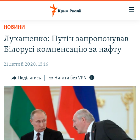
Доступність
посилання
Перейти
НОВИНИ
до
НОВИНИ
Лукашенко: Путін запропонував
основного
ВОДА.КРИМ
матеріалу
Білорусі компенсацію за нафту
ВІДЕО ТА ФОТО
Перейти
до
21 лютий 2020, 13:16
ПОЛІТИКА
основної
БЛОГИ
Поділитись
Читати без VPN
навігації
Перейти
ПОГЛЯД
до
ІНТЕРВ'Ю
пошуку
ВСЕ ЗА ДЕНЬ
СПЕЦПРОЕКТИ
ЯК ОБІЙТИ БЛОКУВАННЯ
ДЕПОРТАЦІЯ