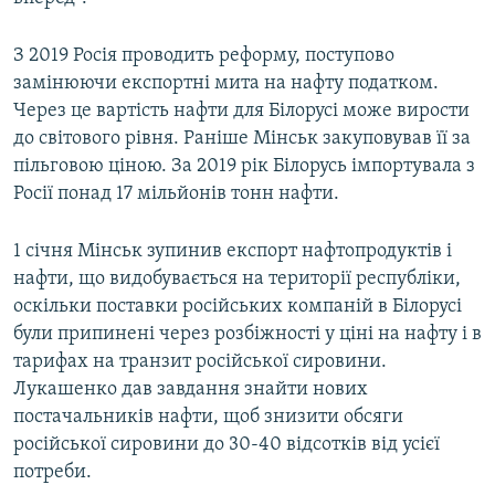
З 2019 Росія проводить реформу, поступово
замінюючи експортні мита на нафту податком.
Через це вартість нафти для Білорусі може вирости
до світового рівня. Раніше Мінськ закуповував її за
пільговою ціною. За 2019 рік Білорусь імпортувала з
Росії понад 17 мільйонів тонн нафти.
1 січня Мінськ зупинив експорт нафтопродуктів і
нафти, що видобувається на території республіки,
оскільки поставки російських компаній в Білорусі
були припинені через розбіжності у ціні на нафту і в
тарифах на транзит російської сировини.
Лукашенко дав завдання знайти нових
постачальників нафти, щоб знизити обсяги
російської сировини до 30-40 відсотків від усієї
потреби.