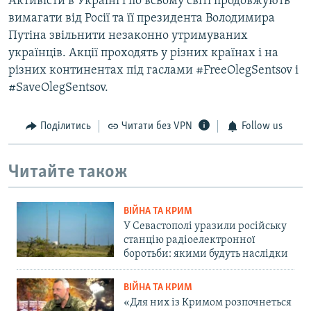
Активісти в Україні і по всьому світі продовжують
вимагати від Росії та її президента Володимира
Путіна звільнити незаконно утримуваних
українців. Акції проходять у різних країнах і на
різних континентах під гаслами #FreeOlegSentsov і
#SaveOlegSentsov.
Поділитись
Читати без VPN
Follow us
Читайте також
ВІЙНА ТА КРИМ
У Севастополі уразили російську
станцію радіоелектронної
боротьби: якими будуть наслідки
ВІЙНА ТА КРИМ
«Для них із Кримом розпочнеться