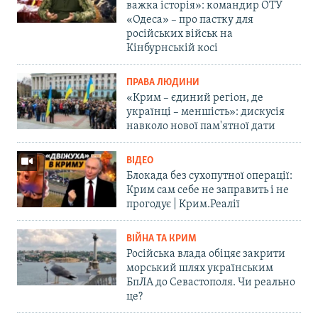
важка історія»: командир ОТУ
«Одеса» – про пастку для
російських військ на
Кінбурнській косі
ПРАВА ЛЮДИНИ
«Крим – єдиний регіон, де
українці – меншість»: дискусія
навколо нової пам'ятної дати
ВІДЕО
Блокада без сухопутної операції:
Крим сам себе не заправить і не
прогодує | Крим.Реалії
ВІЙНА ТА КРИМ
Російська влада обіцяє закрити
морський шлях українським
БпЛА до Севастополя. Чи реально
це?