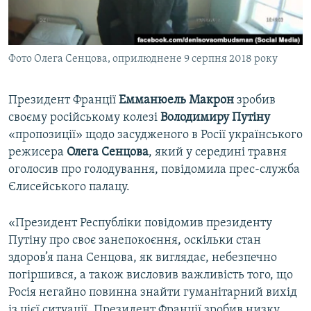
ВІДЕОУРОКИ «ELIFBE»
Русский
СВІДЧЕННЯ ОКУПАЦІЇ
Qırımtatar
Фото Олега Сенцова, оприлюднене 9 серпня 2018 року
УКРАЇНСЬКА ПРОБЛЕМА КРИМУ
ДОЛУЧАЙСЯ!
ІНФОГРАФІКА
Президент Франції
Емманюель Макрон
зробив
своєму російському колезі
Володимиру Путіну
«пропозиції» щодо засудженого в Росії українського
Усі сайти RFE/RL
режисера
Олега Сенцова
, який у середині травня
оголосив про голодування, повідомила прес-служба
Єлисейського палацу.
«Президент Республіки повідомив президенту
Путіну про своє занепокоєння, оскільки стан
здоров’я пана Сенцова, як виглядає, небезпечно
погіршився, а також висловив важливість того, що
Росія негайно повинна знайти гуманітарний вихід
із цієї ситуації. Президент Франції зробив низку