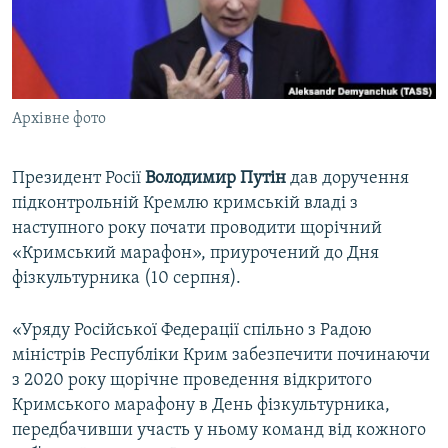
ВІДЕОУРОКИ «ELIFBE»
Русский
СВІДЧЕННЯ ОКУПАЦІЇ
Qırımtatar
УКРАЇНСЬКА ПРОБЛЕМА КРИМУ
Архівне фото
ДОЛУЧАЙСЯ!
ІНФОГРАФІКА
Президент Росії
Володимир Путін
дав доручення
підконтрольній Кремлю кримській владі з
Усі сайти RFE/RL
наступного року почати проводити щорічний
«Кримський марафон», приурочений до Дня
фізкультурника (10 серпня).
«Уряду Російської Федерації спільно з Радою
міністрів Республіки Крим забезпечити починаючи
з 2020 року щорічне проведення відкритого
Кримського марафону в День фізкультурника,
передбачивши участь у ньому команд від кожного