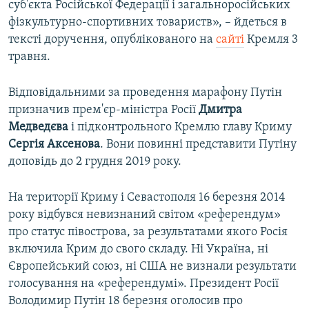
суб'єкта Російської Федерації і загальноросійських
фізкультурно-спортивних товариств», – йдеться в
тексті доручення, опублікованого на
сайті
Кремля 3
травня.
Відповідальними за проведення марафону Путін
призначив прем'єр-міністра Росії
Дмитра
Медведєва
і підконтрольного Кремлю главу Криму
Сергія Аксенова
. Вони повинні представити Путіну
доповідь до 2 грудня 2019 року.
На території Криму і Севастополя 16 березня 2014
року відбувся невизнаний світом «референдум»
про статус півострова, за результатами якого Росія
включила Крим до свого складу. Ні Україна, ні
Європейський союз, ні США не визнали результати
голосування на «референдумі». Президент Росії
Володимир Путін 18 березня оголосив про