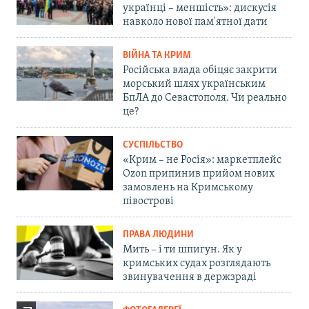
українці – меншість»: дискусія
навколо нової пам'ятної дати
ВІЙНА ТА КРИМ
Російська влада обіцяє закрити
морський шлях українським
БпЛА до Севастополя. Чи реально
це?
СУСПІЛЬСТВО
«Крим – не Росія»: маркетплейс
Ozon припинив прийом нових
замовлень на Кримському
півострові
ПРАВА ЛЮДИНИ
Мить – і ти шпигун. Як у
кримських судах розглядають
звинувачення в держзраді