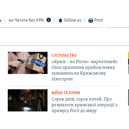
ь
Читати без VPN
Follow us
Print
СУСПІЛЬСТВО
«Крим – не Росія»: маркетплейс
Ozon припинив прийом нових
замовлень на Кримському
півострові
ВІЙНА ТА КРИМ
Сорок днів, сорок ночей. Про
результати кримської операції з
примусу Росії до миру