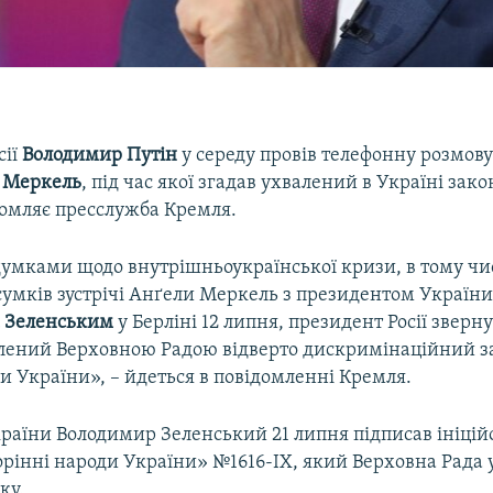
сії
Володимир Путін
у середу провів телефонну розмов
 Меркель
, під час якої згадав ухвалений в Україні зако
домляє пресслужба Кремля.
думками щодо внутрішньоукраїнської кризи, в тому чис
сумків зустрічі Анґели Меркель з президентом Україн
 Зеленським
у Берліні 12 липня, президент Росії зверн
алений Верховною Радою відверто дискримінаційний з
и України», – йдеться в повідомленні Кремля.
раїни Володимир Зеленський 21 липня підписав ініці
рінні народи України» №1616-IX, який Верховна Рада 
ку.