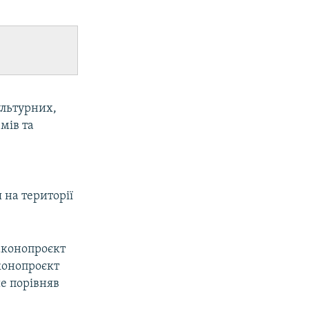
ультурних,
мів та
 на території
законопроєкт
конопроєкт
ше порівняв