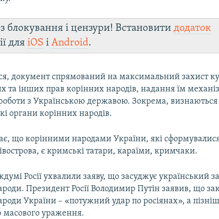
з блокування і цензури! Встановити
додаток
ії для
iOS
і
Android
.
ся, документ спрямований на максимальний захист к
х та інших прав корінних народів, надання їм механіз
 роботи з Українською державою. Зокрема, визнаються
кі органи корінних народів.
ає, що корінними народами України, які сформувалися
вострова, є кримські татари, караїми, кримчаки.
думі Росії ухвалили заяву, що засуджує український 
ароди. Президент Росії Володимир Путін заявив, що за
ароди України – «потужний удар по росіянах», а пізні
ю масового ураження.