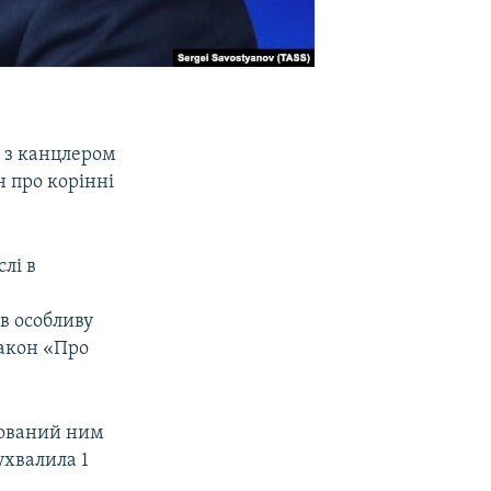
у з канцлером
н про корінні
лі в
и
ув особливу
акон «Про
йований ним
ухвалила 1