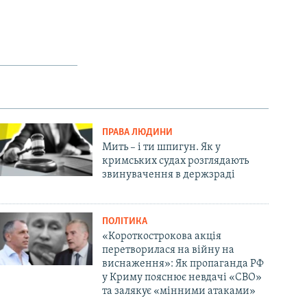
ПРАВА ЛЮДИНИ
Мить – і ти шпигун. Як у
кримських судах розглядають
звинувачення в держзраді
ПОЛІТИКА
«Короткострокова акція
перетворилася на війну на
виснаження»: Як пропаганда РФ
у Криму пояснює невдачі «СВО»
та залякує «мінними атаками»