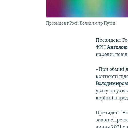
Президент Росії Володимир Путін
Президент Ро
ФРН
Анґелою
народи, пові
«При обміні 
контексті під
Володимиром
увагу на ухв
корінні народ
Президент Ук
закон «Про ко
липня 2021 ро