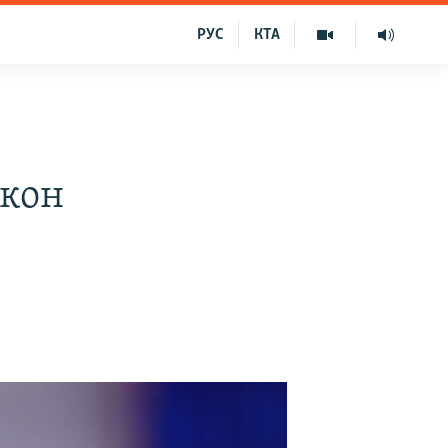
РУС
КТА
акон