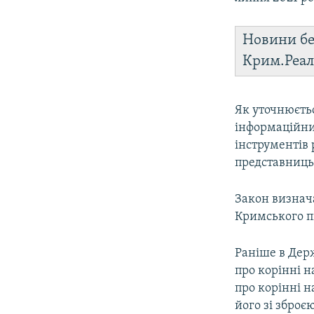
Новини бе
Крим.Реал
Як уточнюєть
інформаційни
інструментів
представниць
Закон визнач
Кримського пі
Раніше в Держ
про корінні н
про корінні н
його зі зброє