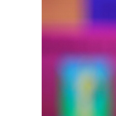
ВІДЕОУРОКИ «ELIFBE»
СВІДЧЕННЯ ОКУПАЦІЇ
УКРАЇНСЬКА ПРОБЛЕМА КРИМУ
ІНФОГРАФІКА