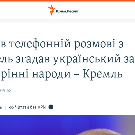
в телефонній розмові з
ль згадав український з
орінні народи – Кремль
 09:58
ь
Читати без VPN