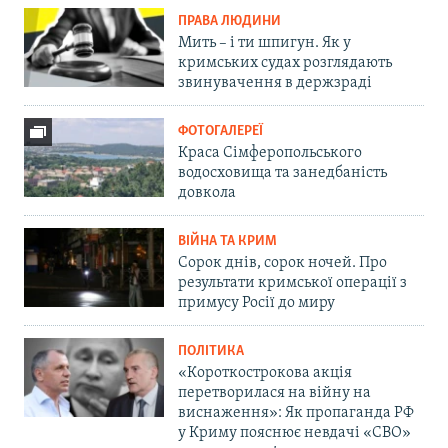
ПРАВА ЛЮДИНИ
Мить – і ти шпигун. Як у
кримських судах розглядають
звинувачення в держзраді
ФОТОГАЛЕРЕЇ
Краса Сімферопольського
водосховища та занедбаність
довкола
ВІЙНА ТА КРИМ
Сорок днів, сорок ночей. Про
результати кримської операції з
примусу Росії до миру
ПОЛІТИКА
«Короткострокова акція
перетворилася на війну на
виснаження»: Як пропаганда РФ
у Криму пояснює невдачі «СВО»