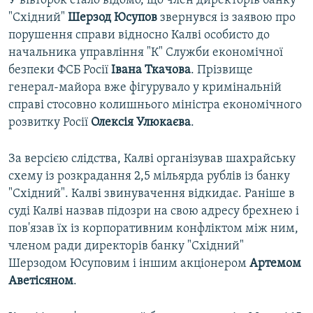
У вівторок стало відомо, що член директорів банку
"Східний"
Шерзод Юсупов
звернувся із заявою про
порушення справи відносно Калві особисто до
начальника управління "К" Служби економічної
безпеки ФСБ Росії
Івана Ткачова
. Прізвище
генерал-майора вже фігурувало у кримінальній
справі стосовно колишнього міністра економічного
розвитку Росії
Олексія Улюкаєва
.
За версією слідства, Калві організував шахрайську
схему із розкрадання 2,5 мільярда рублів із банку
"Східний". Калві звинувачення відкидає. Раніше в
суді Калві назвав підозри на свою адресу брехнею і
пов'язав їх із корпоративним конфліктом між ним,
членом ради директорів банку "Східний"
Шерзодом Юсуповим і іншим акціонером
Артемом
Аветісяном
.