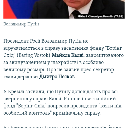
ВІДЕОУРОКИ «ELIFBE»
Русский
СВІДЧЕННЯ ОКУПАЦІЇ
Qırımtatar
Володимир Путін
УКРАЇНСЬКА ПРОБЛЕМА КРИМУ
ДОЛУЧАЙСЯ!
ІНФОГРАФІКА
Президент Росії Володимир Путін не
втручатиметься в справу засновника фонду "Берінг
Схід" (Baring Vostok)
Майкла Калві
, заарештованого
Усі сайти RFE/RL
за звинуваченням у шахрайстві в особливо
великому розмірі. Про це заявив прес-секретар
глави держави
Дмитро Пєсков
.
У Кремлі заявили, що Путіну доповідають про всі
звернення у справі Калві. Раніше інвестиційний
фонд "Берінг Схід" попросив президента "взяти під
особистий контроль" кримінальну справу.