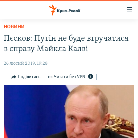
Доступність
посилання
Перейти
НОВИНИ
до
НОВИНИ
Пєсков: Путін не буде втручатися
основного
ВОДА.КРИМ
матеріалу
в справу Майкла Калві
ВІДЕО ТА ФОТО
Перейти
до
26 лютий 2019, 19:28
ПОЛІТИКА
основної
БЛОГИ
Поділитись
Читати без VPN
навігації
Перейти
ПОГЛЯД
до
ІНТЕРВ'Ю
пошуку
ВСЕ ЗА ДЕНЬ
СПЕЦПРОЕКТИ
ЯК ОБІЙТИ БЛОКУВАННЯ
ДЕПОРТАЦІЯ