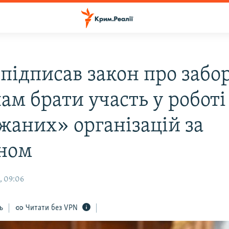
 підписав закон про забо
ам брати участь у роботі
жаних» організацій за
ном
, 09:06
ь
Читати без VPN