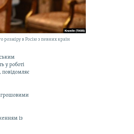
 розміру в Росію з певних країн
йським
ь у роботі
, повідомляє
а грошовими
женням із