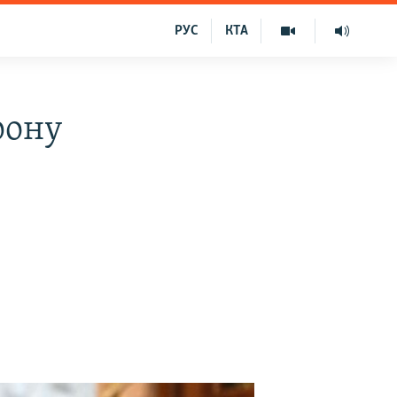
РУС
КТА
рону