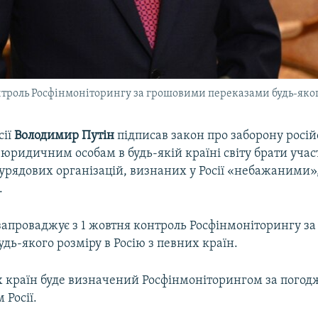
нтроль Росфінмоніторингу за грошовими переказами будь-якого
сії
Володимир Путін
підписав закон про заборону росі
юридичним особам в будь-якій країні світу брати участ
урядових організацій, визнаних у Росії «небажаними»
.
запроваджує з 1 жовтня контроль Росфінмоніторингу з
дь-якого розміру в Росію з певних країн.
х країн буде визначений Росфінмоніторингом за погод
Росії.