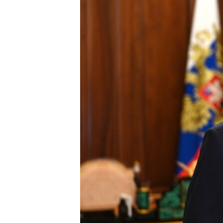
ВІДЕОУРОКИ «ELIFBE»
СВІДЧЕННЯ ОКУПАЦІЇ
УКРАЇНСЬКА ПРОБЛЕМА КРИМУ
ІНФОГРАФІКА