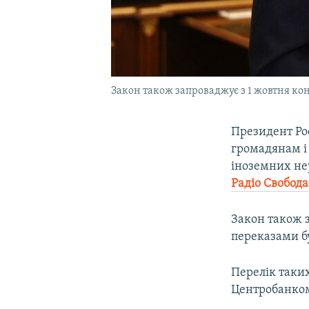
Закон також запроваджує з 1 жовтня ко
Президент Ро
громадянам і 
іноземних не
Радіо Свобода
Закон також 
переказами бу
Перелік таки
Центробанком 