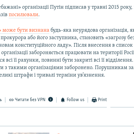
бажані» організації Путін підписав у травні 2015 року, 
азів
посилювали
.
 може бути визнана
будь-яка неурядова організація, я
прокурора або його заступника, становить «загрозу бе
новам конституційного ладу». Після внесення в список
рганізації забороняється працювати на території Росії
 всі її рахунки, повинні бути закриті всі її відділення.
и з такими організаціями заборонено. Порушникам з
ликі штрафи і тривалі терміни ув’язнення.
ь
Читати без VPN
Follow us
Print