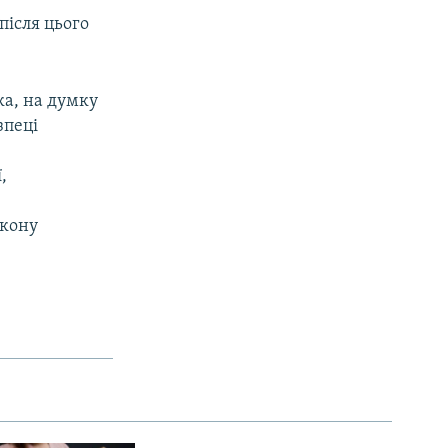
після цього
ка, на думку
зпеці
,
акону