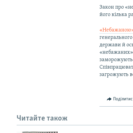
Закон про «не
його кілька р
«Небажаною»
генерального 
держави й ос
«небажаних» о
заморожуються
Співпрацюват
загрожують ве
Поділитис
Читайте також