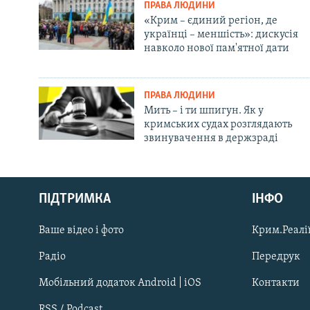
ПРАВА ЛЮДИНИ
«Крим – єдиний регіон, де
українці – меншість»: дискусія
навколо нової пам'ятної дати
ПРАВА ЛЮДИНИ
Мить – і ти шпигун. Як у
кримських судах розглядають
звинувачення в держзраді
Русский
ПІДТРИМКА
ІНФО
Qırımtatar
Ваше відео і фото
Крим.Реалії
ДОЛУЧАЙСЯ!
Радіо
Передрук
Мобільний додаток Android | iOS
Контакти
RSS / Podcast