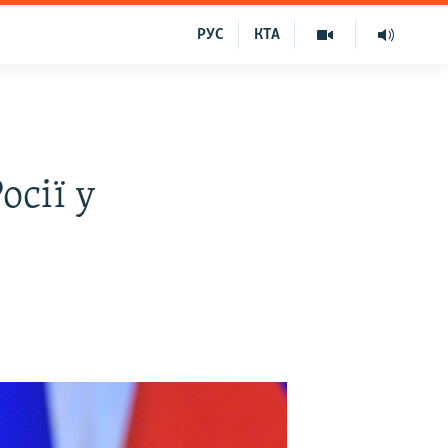
РУС
КТА
сії у