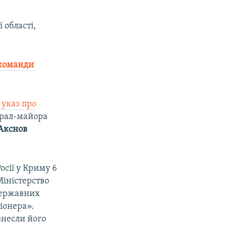
 області,
 команди
 указ про
ерал-майора
 Акснов
осії у Криму 6
Міністерство
 державних
іонера».
внесли його