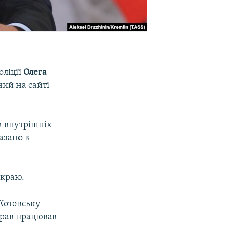
оліції
Олега
ний на сайті
м внутрішніх
азано в
 краю.
 Котовську
справ працював