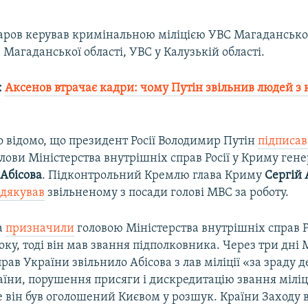
аров керував кримінальною міліцією УВС Магаданської
Магаданської області, УВС у Калузькій області.
:
Аксенов втрачає кадри: чому Путін звільнив людей з
о відомо, що президент Росії Володимир Путін
підписав
лови Міністерства внутрішніх справ Росії у Криму ген
 Абісова
. Підконтрольний Кремлю глава Криму
Сергій
одякував
звільненому з посади голові МВС за роботу.
а
призначили
головою Міністерства внутрішніх справ Р
оку, тоді він мав звання підполковника. Через три дні 
рав України звільнило Абісова з лав міліції «за зраду
аїни, порушення присяги і дискредитацію звання міліц
е він був оголошений Києвом у розшук. Країни Заходу 