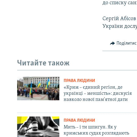
до списку сан
Сергій Абісов
України досл
Поділитис
Читайте також
ПРАВА ЛЮДИНИ
«Крим – єдиний регіон, де
українці – меншість»: дискусія
навколо нової пам'ятної дати
ПРАВА ЛЮДИНИ
Мить – і ти шпигун. Як у
кримських судах розглядають