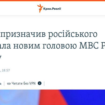
 призначив російського
ала новим головою МВС Ро
у
 18:57
ь
Читати без VPN