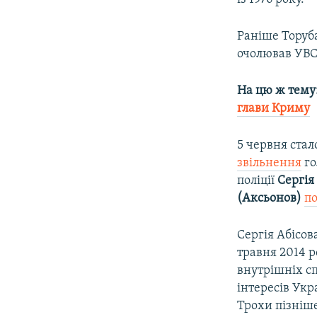
Раніше Торуб
очолював УВС 
На цю ж тему
глави Криму
5 червня стал
звільнення
го
поліції
Сергія
(Аксьонов)
п
Сергія Абісов
травня 2014 р
внутрішніх сп
інтересів Укр
Трохи пізніш