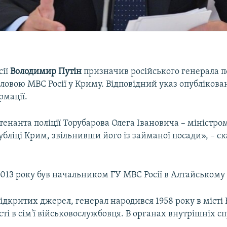
сії
Володимир Путін
призначив російського генерала п
ловою МВС Росії у Криму. Відповідний указ опублікова
рмації.
енанта поліції Торубарова Олега Івановича – міністро
убліці Крим, звільнивши його із займаної посади», – ск
2013 року був начальником ГУ МВС Росії в Алтайському
ідкритих джерел, генерал народився 1958 року в місті
сті в сім'ї військовослужбовця. В органах внутрішніх 