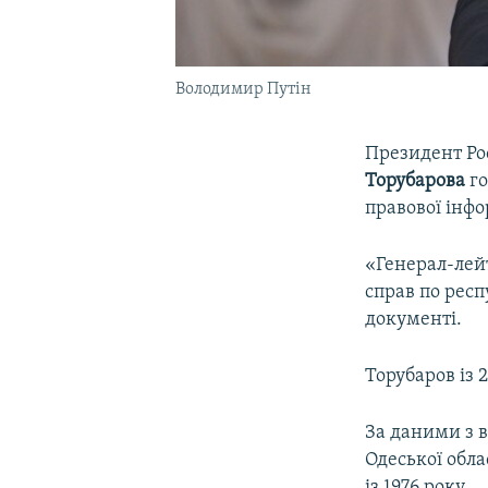
Володимир Путін
Президент Ро
Торубарова
го
правової інфо
«Генерал-лейт
справ по респ
документі.
Торубаров із 
За даними з в
Одеської обла
із 1976 року.