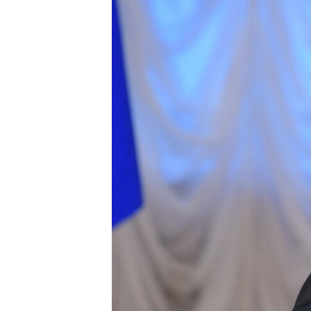
ВІДЕОУРОКИ «ELIFBE»
СВІДЧЕННЯ ОКУПАЦІЇ
УКРАЇНСЬКА ПРОБЛЕМА КРИМУ
ІНФОГРАФІКА