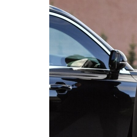
ВІДЕОУРОКИ «ELIFBE»
СВІДЧЕННЯ ОКУПАЦІЇ
УКРАЇНСЬКА ПРОБЛЕМА КРИМУ
ІНФОГРАФІКА