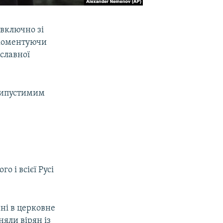
 включно зі
 коментуючи
ославної
припустимим
о і всієї Русі
нні в церковне
няли вірян із