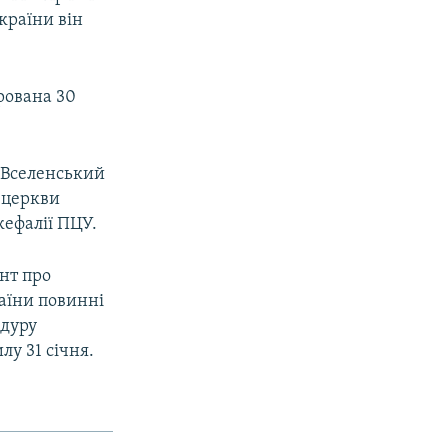
країни він
рована 30
, Вселенський
 церкви
кефалії ПЦУ.
нт про
раїни повинні
едуру
у 31 січня.