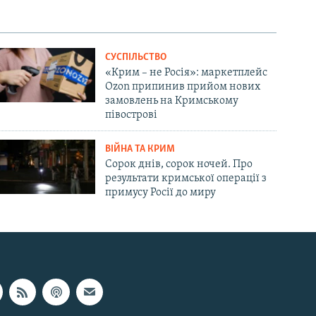
СУСПІЛЬСТВО
«Крим – не Росія»: маркетплейс
Ozon припинив прийом нових
замовлень на Кримському
півострові
ВІЙНА ТА КРИМ
Сорок днів, сорок ночей. Про
результати кримської операції з
примусу Росії до миру