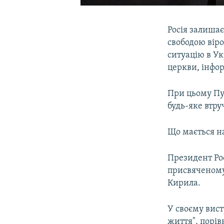
Росія залишає
свободою віро
ситуацію в Ук
церкви, інфо
При цьому Пу
будь-яке втру
Що мається на
Президент Рос
присвяченому 
Кирила.
У своєму вист
життя", порів