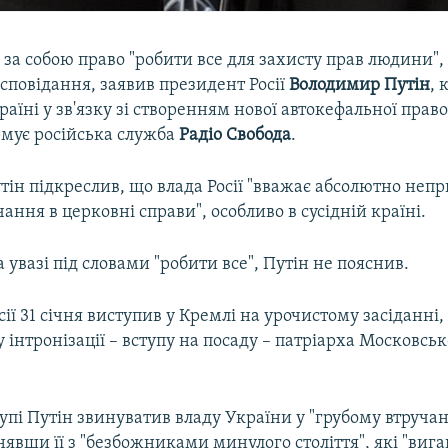
 за собою право "робити все для захисту прав людини",
сповідання, заявив президент Росії
Володимир Путін
,
раїні у зв'язку зі створенням нової автокефальної прав
рмує російська служба
Радіо Свобода
.
тін підкреслив, що влада Росії "вважає абсолютно не
чання в церковні справи", особливо в сусідній країні.
 увазі під словами "робити все", Путін не пояснив.
ії 31 січня виступив у Кремлі на урочистому засіданні,
інтронізації – вступу на посаду – патріарха Московськог
упі Путін звинуватив владу України у "грубому втруча
нявши її з "безбожниками минулого століття", які "вига