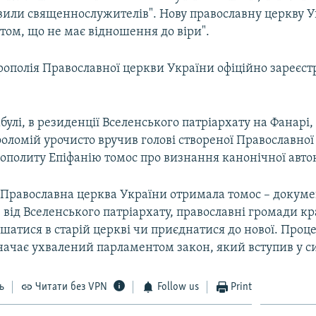
авили священнослужителів". Нову православну церкву У
том, що не має відношення до віри".
рополія Православної церкви України офіційно зареєст
мбулі, в резиденції Вселенського патріархату на Фанарі
оломій урочисто вручив голові створеної Православної
ополиту Епіфанію томос про визнання канонічної авто
к Православна церква України отримала томос – докуме
 від Вселенського патріархату, православні громади к
шатися в старій церкві чи приєднатися до нової. Проц
ачає ухвалений парламентом закон, який вступив у сил
ь
Читати без VPN
Follow us
Print