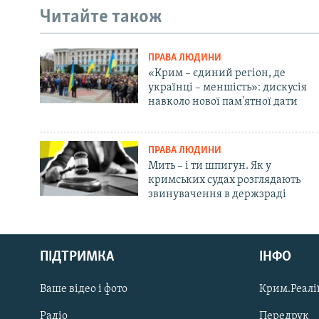
Читайте також
ПРАВА ЛЮДИНИ
«Крим – єдиний регіон, де
українці – меншість»: дискусія
навколо нової пам'ятної дати
ПРАВА ЛЮДИНИ
Мить – і ти шпигун. Як у
кримських судах розглядають
звинувачення в держзраді
Русский
ПІДТРИМКА
ІНФО
Qırımtatar
Ваше відео і фото
Крим.Реалії
ДОЛУЧАЙСЯ!
Радіо
Передрук