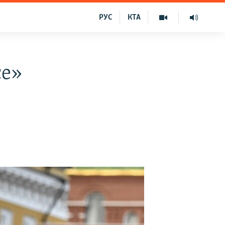
РУС
КТА
се»