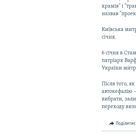
храмів" і "тр
назвав "проек
Київська мит
січня.
6 січня в Ста
патріарх Варф
України митр
Після того, я
автокефалію –
вибрати, зали
переходу визн
Поділитис