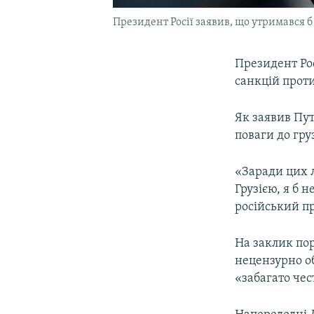
Президент Росії заявив, що утримався б
Президент Ро
санкцій проти
Як заявив Пут
поваги до гру
«Заради цих 
Грузією, я б 
російський п
На заклик по
нецензурно об
«забагато чес