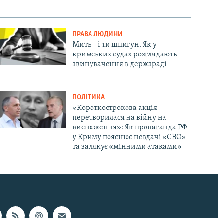
ПРАВА ЛЮДИНИ
Мить – і ти шпигун. Як у
кримських судах розглядають
звинувачення в держзраді
ПОЛІТИКА
«Короткострокова акція
перетворилася на війну на
виснаження»: Як пропаганда РФ
у Криму пояснює невдачі «СВО»
та залякує «мінними атаками»