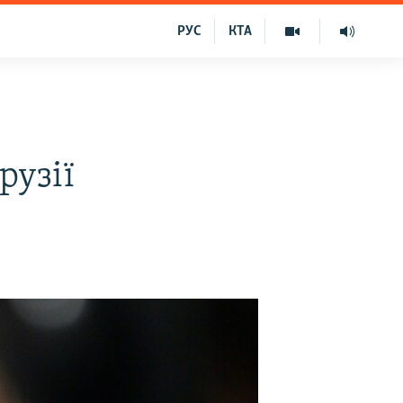
РУС
КТА
рузії