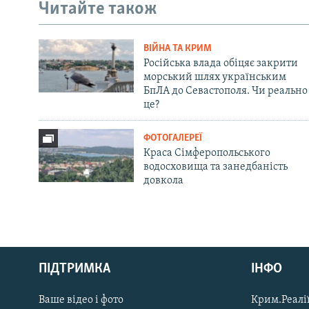
Читайте також
ВІЙНА ТА КРИМ
Російська влада обіцяє закрити
морський шлях українським
БпЛА до Севастополя. Чи реально
це?
ФОТОГАЛЕРЕЇ
Краса Сімферопольського
водосховища та занедбаність
довкола
Русский
ПІДТРИМКА
ІНФО
Qırımtatar
Ваше відео і фото
Крим.Реалії
ДОЛУЧАЙСЯ!