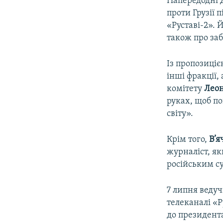
Напередодні 
проти Грузії 
«Руставі-2». 
також про заб
Із пропозиціє
інші фракції,
комітету
Леон
руках, щоб пов
світу».
Крім того,
В’я
журналіст, як
російським с
7 липня веду
телеканалі «Р
до президента