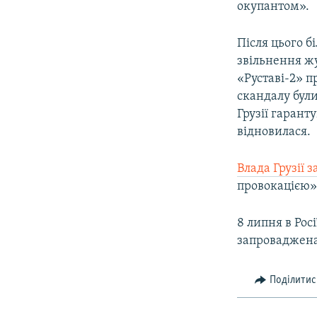
окупантом».
Після цього б
звільнення жу
«Руставі-2» 
скандалу були
Грузії гарант
відновилася.
Влада Грузії 
провокацією»
8 липня в Рос
запроваджена
Поділитис