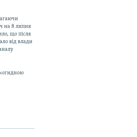
имагаючи
ч на 8 липня
ло, що після
ало від влади
каналу
 «огидною
,