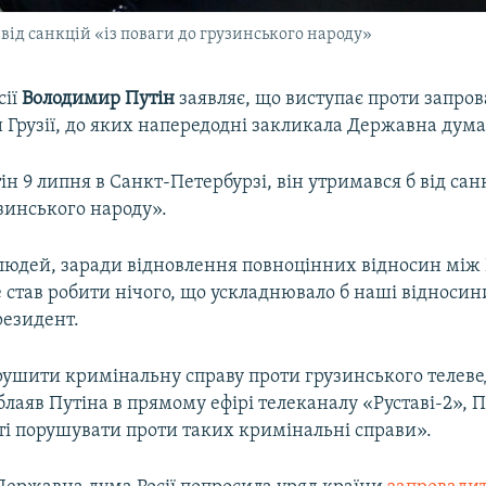
 від санкцій «із поваги до грузинського народу»
сії
Володимир Путін
заявляє, що виступає проти запро
 Грузії, до яких напередодні закликала Державна дума
ін 9 липня в Санкт-Петербурзі, він утримався б від сан
зинського народу».
людей, заради відновлення повноцінних відносин між Р
не став робити нічого, що ускладнювало б наші відносин
резидент.
рушити кримінальну справу проти грузинського телеве
лаяв Путіна в прямому ефірі телеканалу «Руставі-2», П
ті порушувати проти таких кримінальні справи».