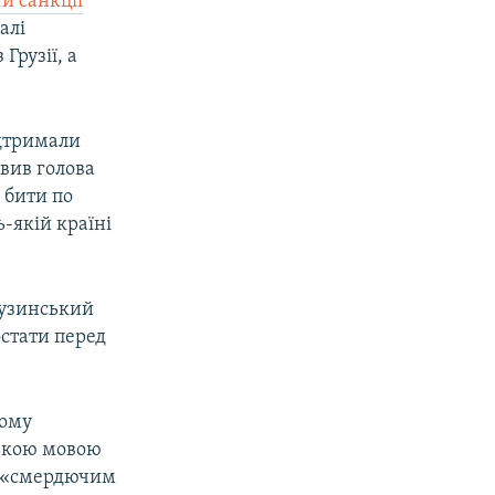
и санкції
алі
Грузії, а
ідтримали
явив голова
 бити по
ь-якій країні
рузинський
остати перед
кому
ською мовою
на «смердючим