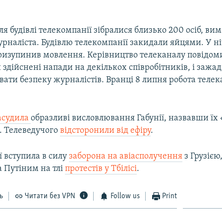
іля будівлі телекомпанії зібралися близько 200 осіб, в
рналіста. Будівлю телекомпанії закидали яйцями. У ні
призупинив мовлення. Керівництво телеканалу повідоми
 здійснені напади на декількох співробітників, і зажад
увати безпеку журналістів. Вранці 8 липня робота теле
засудила
образливі висловлювання Габунії, назвавши їх
. Телеведучого
відсторонили від ефіру
.
ії вступила в силу
заборона на авіасполучення
з Грузією
 Путіним на тлі
протестів у Тбілісі
.
ь
Читати без VPN
Follow us
Print