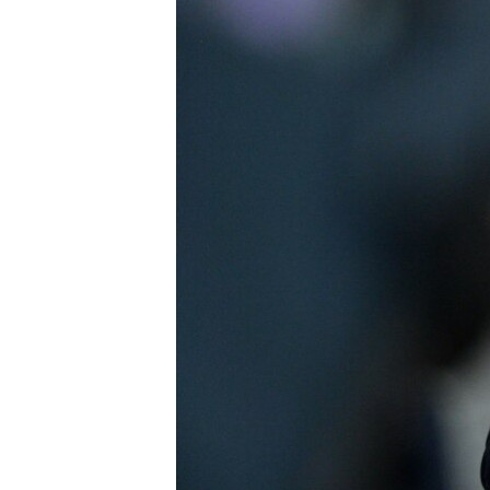
ВІДЕОУРОКИ «ELIFBE»
СВІДЧЕННЯ ОКУПАЦІЇ
УКРАЇНСЬКА ПРОБЛЕМА КРИМУ
ІНФОГРАФІКА