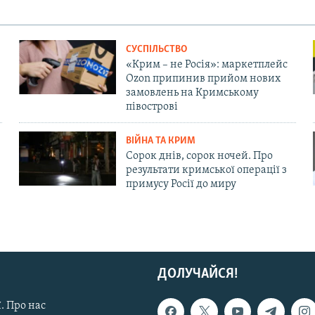
СУСПІЛЬСТВО
«Крим – не Росія»: маркетплейс
Ozon припинив прийом нових
замовлень на Кримському
півострові
ВІЙНА ТА КРИМ
Сорок днів, сорок ночей. Про
результати кримської операції з
примусу Росії до миру
ДОЛУЧАЙСЯ!
. Про нас