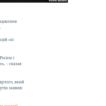
вадження
.
кцій «із
осією і
и», – сказав
дучого, який
утін заявив: