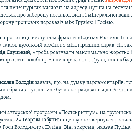
Державна дума Росії попросила уряд країни
запровадит
після нецензурних висловів на адресу Путіна на телекан
Йдеться про заборону поставок вина і мінеральної води з 
орону грошових переказів між Грузією і Росією.
ю про санкції виступила фракція «Единая Россия». Її п
 а також думський комітет з міжнародних справ. Як за
ід Слуцький
, «треба реагувати максимально жорстко і
торювати подібні речі не кортіло як в Грузії, так і в буд
чеслав Володін
заявив, що, на думку парламентаріїв, г
ий образив Путіна, має бути екстрадований до Росії і п
удом.
чий авторської програми «Постскриптум» на грузинсь
уставі-2»
Георгій Габунія
нецензурно звернувся росій
 Росії Володимира Путіна. Він, зокрема, назвав Путі