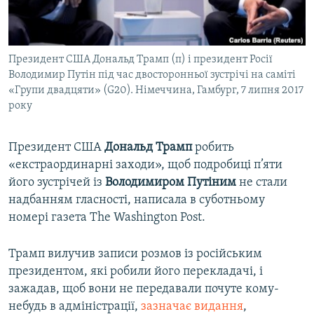
ВІДЕОУРОКИ «ELIFBE»
Русский
СВІДЧЕННЯ ОКУПАЦІЇ
Qırımtatar
Президент США Дональд Трамп (п) і президент Росії
УКРАЇНСЬКА ПРОБЛЕМА КРИМУ
Володимир Путін під час двосторонньої зустрічі на саміті
ДОЛУЧАЙСЯ!
ІНФОГРАФІКА
«Групи двадцяти» (G20). Німеччина, Гамбург, 7 липня 2017
року
Президент США
Дональд Трамп
робить
Усі сайти RFE/RL
«екстраординарні заходи», щоб подробиці п’яти
його зустрічей із
Володимиром Путіним
не стали
надбанням гласності, написала в суботньому
номері газета The Washington Post.
Трамп вилучив записи розмов із російським
президентом, які робили його перекладачі, і
зажадав, щоб вони не передавали почуте кому-
небудь в адміністрації,
зазначає видання
,