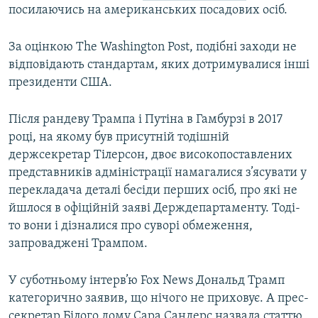
посилаючись на американських посадових осіб.
За оцінкою The Washington Post, подібні заходи не
відповідають стандартам, яких дотримувалися інші
президенти США.
Після рандеву Трампа і Путіна в Гамбурзі в 2017
році, на якому був присутній тодішній
держсекретар Тілерсон, двоє високопоставлених
представників адміністрації намагалися з’ясувати у
перекладача деталі бесіди перших осіб, про які не
йшлося в офіційній заяві Держдепартаменту. Тоді-
то вони і дізналися про суворі обмеження,
запроваджені Трампом.
У суботньому інтерв’ю Fox News Дональд Трамп
категорично заявив, що нічого не приховує. А прес-
секретар Білого дому Сара Сандерс назвала статтю