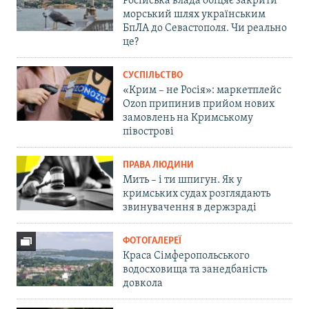
Російська влада обіцяє закрити
морський шлях українським
БпЛА до Севастополя. Чи реально
це?
СУСПІЛЬСТВО
«Крим – не Росія»: маркетплейс
Ozon припинив прийом нових
замовлень на Кримському
півострові
ПРАВА ЛЮДИНИ
Мить – і ти шпигун. Як у
кримських судах розглядають
звинувачення в держзраді
ФОТОГАЛЕРЕЇ
Краса Сімферопольського
водосховища та занедбаність
довкола