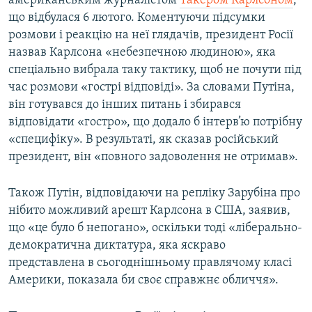
американським журналістом
Такером Карлсоном
,
що відбулася 6 лютого. Коментуючи підсумки
розмови і реакцію на неї глядачів, президент Росії
назвав Карлсона «небезпечною людиною», яка
спеціально вибрала таку тактику, щоб не почути під
час розмови «гострі відповіді». За словами Путіна,
він готувався до інших питань і збирався
відповідати «гостро», що додало б інтерв’ю потрібну
«специфіку». В результаті, як сказав російський
президент, він «повного задоволення не отримав».
Також Путін, відповідаючи на репліку Зарубіна про
нібито можливий арешт Карлсона в США, заявив,
що «це було б непогано», оскільки тоді «ліберально-
демократична диктатура, яка яскраво
представлена в сьогоднішньому правлячому класі
Америки, показала би своє справжнє обличчя».