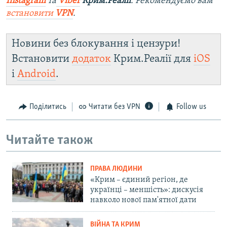
Instagram
та
Viber
Крим.Реалії
. Рекомендуємо вам
встановити
VPN
.
Новини без блокування і цензури!
Встановити
додаток
Крим.Реалії для
iOS
і
Android
.
Поділитись
Читати без VPN
Follow us
Читайте також
ПРАВА ЛЮДИНИ
«Крим – єдиний регіон, де
українці – меншість»: дискусія
навколо нової пам'ятної дати
ВІЙНА ТА КРИМ