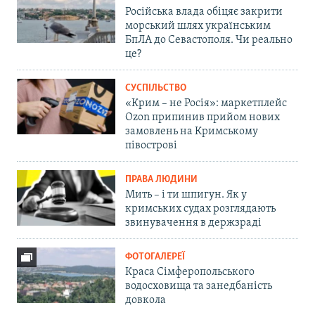
Російська влада обіцяє закрити
морський шлях українським
БпЛА до Севастополя. Чи реально
це?
СУСПІЛЬСТВО
«Крим – не Росія»: маркетплейс
Ozon припинив прийом нових
замовлень на Кримському
півострові
ПРАВА ЛЮДИНИ
Мить – і ти шпигун. Як у
кримських судах розглядають
звинувачення в держзраді
ФОТОГАЛЕРЕЇ
Краса Сімферопольського
водосховища та занедбаність
довкола