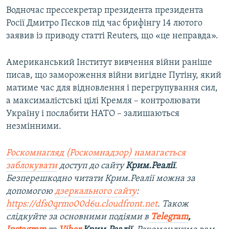
Водночас прессекретар президента президента
Росії Дмитро Пєсков під час брифінгу 14 лютого
заявив із приводу статті Reuters, що «це неправда».
Американський Інститут вивчення війни раніше
писав, що замороження війни вигідне Путіну, який
матиме час для відновлення і перегрупування сил,
а максималістські цілі Кремля – контролювати
Україну і послабити НАТО – залишаються
незмінними.
Роскомнагляд (Роскомнадзор) намагається
заблокувати
доступ до сайту
Крим.Реалії
.
Безперешкодно читати Крим.Реалії можна за
допомогою
дзеркального сайту
:
https://dfs0qrmo00d6u.cloudfront.net
. Також
слідкуйте за основними подіями в
Telegram
,