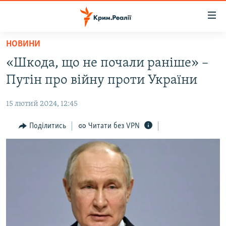
Доступність
посилання
Перейти
НОВИНИ
до
НОВИНИ
«Шкода, що не почали раніше» –
основного
ВОДА.КРИМ
матеріалу
Путін про війну проти України
ВІДЕО ТА ФОТО
Перейти
до
15 лютий 2024, 12:45
ПОЛІТИКА
основної
БЛОГИ
Поділитись
Читати без VPN
навігації
Перейти
ПОГЛЯД
до
ІНТЕРВ'Ю
пошуку
ВСЕ ЗА ДЕНЬ
СПЕЦПРОЕКТИ
ЯК ОБІЙТИ БЛОКУВАННЯ
ДЕПОРТАЦІЯ