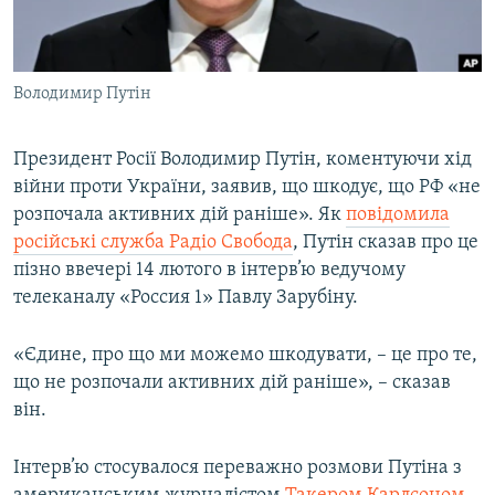
ВІДЕОУРОКИ «ELIFBE»
Русский
СВІДЧЕННЯ ОКУПАЦІЇ
Qırımtatar
Володимир Путін
УКРАЇНСЬКА ПРОБЛЕМА КРИМУ
ДОЛУЧАЙСЯ!
ІНФОГРАФІКА
Президент Росії Володимир Путін, коментуючи хід
війни проти України, заявив, що шкодує, що РФ «не
розпочала активних дій раніше». Як
повідомила
Усі сайти RFE/RL
російські служба Радіо Свобода
, Путін сказав про це
пізно ввечері 14 лютого в інтерв’ю ведучому
телеканалу «Россия 1» Павлу Зарубіну.
«Єдине, про що ми можемо шкодувати, – це про те,
що не розпочали активних дій раніше», – сказав
він.
Інтерв’ю стосувалося переважно розмови Путіна з