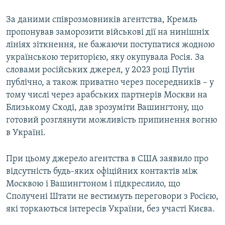
За даними співрозмовників агентства, Кремль
пропонував заморозити військові дії на нинішніх
лініях зіткнення, не бажаючи поступатися жодною
українською територією, яку окупувала Росія. За
словами російських джерел, у 2023 році Путін
публічно, а також приватно через посередників – у
тому числі через арабських партнерів Москви на
Близькому Сході, дав зрозуміти Вашингтону, що
готовий розглянути можливість припинення вогню
в Україні.
При цьому джерело агентства в США заявило про
відсутність будь-яких офіційних контактів між
Москвою і Вашингтоном і підкреслило, що
Сполучені Штати не вестимуть переговори з Росією,
які торкаються інтересів України, без участі Києва.