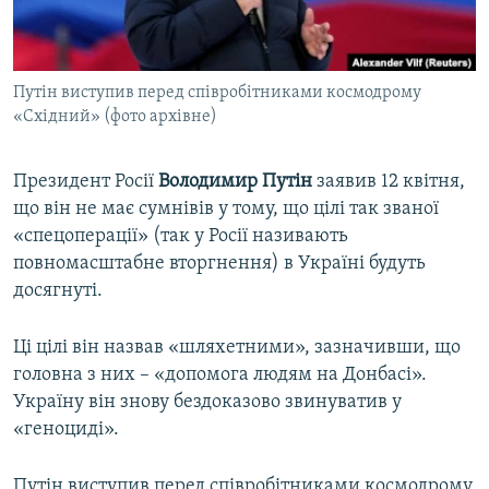
ВІДЕОУРОКИ «ELIFBE»
Русский
СВІДЧЕННЯ ОКУПАЦІЇ
Qırımtatar
Путін виступив перед співробітниками космодрому
УКРАЇНСЬКА ПРОБЛЕМА КРИМУ
«Східний» (фото архівне)
ДОЛУЧАЙСЯ!
ІНФОГРАФІКА
Президент Росії
Володимир Путін
заявив 12 квітня,
що він не має сумнівів у тому, що цілі так званої
«спецоперації» (так у Росії називають
Усі сайти RFE/RL
повномасштабне вторгнення) в Україні будуть
досягнуті.
Ці цілі він назвав «шляхетними», зазначивши, що
головна з них – «допомога людям на Донбасі».
Україну він знову бездоказово звинуватив у
«геноциді».
Путін виступив перед співробітниками космодрому