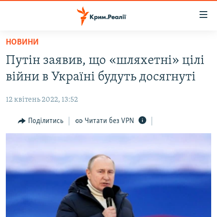
Доступність
посилання
Перейти
НОВИНИ
до
НОВИНИ
Путін заявив, що «шляхетні» цілі
основного
ВОДА.КРИМ
матеріалу
війни в Україні будуть досягнуті
ВІДЕО ТА ФОТО
Перейти
до
12 квітень 2022, 13:52
ПОЛІТИКА
основної
БЛОГИ
Поділитись
Читати без VPN
навігації
Перейти
ПОГЛЯД
до
ІНТЕРВ'Ю
пошуку
ВСЕ ЗА ДЕНЬ
СПЕЦПРОЕКТИ
ЯК ОБІЙТИ БЛОКУВАННЯ
ДЕПОРТАЦІЯ