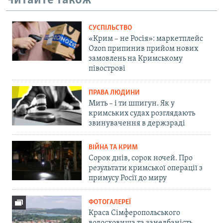
Читайте також
СУСПІЛЬСТВО
«Крим – не Росія»: маркетплейс
Ozon припинив прийом нових
замовлень на Кримському
півострові
ПРАВА ЛЮДИНИ
Мить – і ти шпигун. Як у
кримських судах розглядають
звинувачення в держзраді
ВІЙНА ТА КРИМ
Сорок днів, сорок ночей. Про
результати кримської операції з
примусу Росії до миру
ФОТОГАЛЕРЕЇ
Краса Сімферопольського