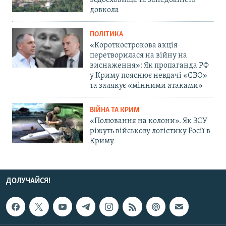
водосховища та занедбаність
довкола
ПОЛІТИКА
«Короткострокова акція
перетворилася на війну на
виснаження»: Як пропаганда РФ
у Криму пояснює невдачі «СВО»
та залякує «мінними атаками»
ВІЙНА ТА КРИМ
«Полювання на колони». Як ЗСУ
ріжуть військову логістику Росії в
Криму
ДОЛУЧАЙСЯ!