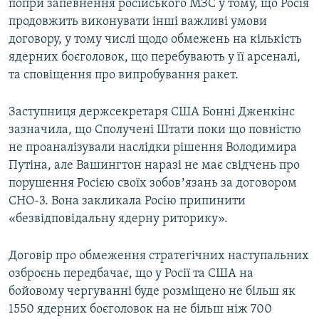
попри запевнення російського МЗС у тому, що Росія
продовжить виконувати інші важливі умови
договору, у тому числі щодо обмежень на кількість
ядерних боєголовок, що перебувають у її арсеналі,
та сповіщення про випробування ракет.
Заступниця держсекретаря США Бонні Дженкінс
зазначила, що Сполучені Штати поки що повністю
не проаналізували наслідки рішення Володимира
Путіна, але Вашингтон наразі не має свідчень про
порушення Росією своїх зобовʼязань за договором
СНО-3. Вона закликала Росію припинити
«безвідповідальну ядерну риторику».
Договір про обмеження стратегічних наступальних
озброєнь передбачає, що у Росії та США на
бойовому чергуванні буде розміщено не більш як
1550 ядерних боєголовок на не більш ніж 700