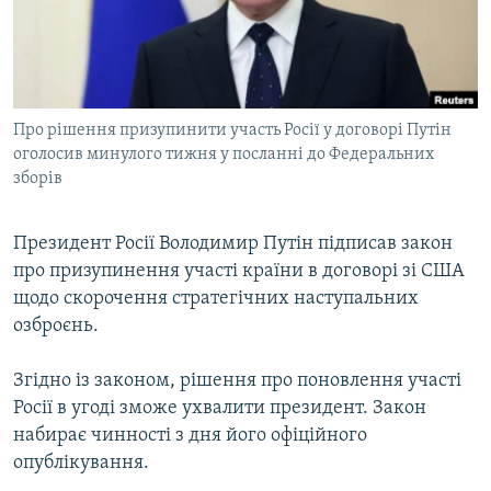
ВІДЕОУРОКИ «ELIFBE»
Русский
СВІДЧЕННЯ ОКУПАЦІЇ
Qırımtatar
УКРАЇНСЬКА ПРОБЛЕМА КРИМУ
Про рішення призупинити участь Росії у договорі Путін
ДОЛУЧАЙСЯ!
ІНФОГРАФІКА
оголосив минулого тижня у посланні до Федеральних
зборів
Усі сайти RFE/RL
Президент Росії Володимир Путін підписав закон
про призупинення участі країни в договорі зі США
щодо скорочення стратегічних наступальних
озброєнь.
Згідно із законом, рішення про поновлення участі
Росії в угоді зможе ухвалити президент. Закон
набирає чинності з дня його офіційного
опублікування.