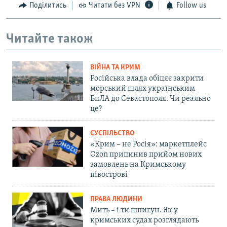
Поділитись
Читати без VPN
Follow us
Читайте також
ВІЙНА ТА КРИМ
Російська влада обіцяє закрити
морський шлях українським
БпЛА до Севастополя. Чи реально
це?
СУСПІЛЬСТВО
«Крим – не Росія»: маркетплейс
Ozon припинив прийом нових
замовлень на Кримському
півострові
ПРАВА ЛЮДИНИ
Мить – і ти шпигун. Як у
кримських судах розглядають