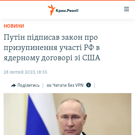
Доступність
посилання
Перейти
НОВИНИ
до
НОВИНИ
Путін підписав закон про
основного
ВОДА.КРИМ
матеріалу
призупинення участі РФ в
ВІДЕО ТА ФОТО
Перейти
ядерному договорі зі США
до
ПОЛІТИКА
основної
28 лютий 2023, 18:55
БЛОГИ
навігації
Перейти
Поділитись
Читати без VPN
ПОГЛЯД
до
ІНТЕРВ'Ю
пошуку
ВСЕ ЗА ДЕНЬ
СПЕЦПРОЕКТИ
ЯК ОБІЙТИ БЛОКУВАННЯ
ДЕПОРТАЦІЯ