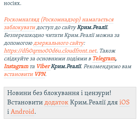
носіях.
Роскомнагляд (Роскомнадзор) намагається
заблокувати
доступ до сайту
Крим.Реалії
.
Безперешкодно читати Крим.Реалії можна за
допомогою
дзеркального сайту
:
https://dfs0qrmo00d6u.cloudfront.net
. Також
слідкуйте за основними подіями в
Telegram
,
Instagram
та
Viber
Крим.Реалії
. Ре
комендуємо вам
встановити
VPN
.
Новини без блокування і цензури!
Встановити
додаток
Крим.Реалії для
iOS
і
Android
.