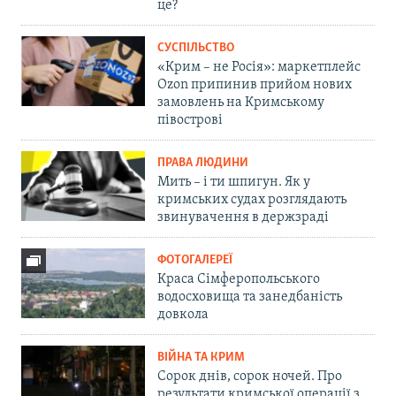
це?
СУСПІЛЬСТВО
«Крим – не Росія»: маркетплейс
Ozon припинив прийом нових
замовлень на Кримському
півострові
ПРАВА ЛЮДИНИ
Мить – і ти шпигун. Як у
кримських судах розглядають
звинувачення в держзраді
ФОТОГАЛЕРЕЇ
Краса Сімферопольського
водосховища та занедбаність
довкола
ВІЙНА ТА КРИМ
Сорок днів, сорок ночей. Про
результати кримської операції з