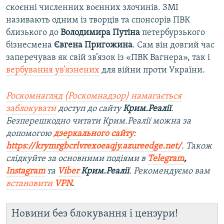
скоєнні численних воєнних злочинів. ЗМІ
називають одним із творців та спонсорів ПВК
близького до
Володимира Путіна
петербурзького
бізнесмена
Євгена Пригожина
. Сам він довгий час
заперечував як свій зв’язок із «ПВК Вагнера», так і
вербування ув’язнених
для війни проти України.
Роскомнагляд (Роскомнадзор) намагається
заблокувати
доступ до сайту
Крим.Реалії
.
Безперешкодно читати Крим.Реалії можна за
допомогою
дзеркального сайту
:
https://krymrgbcrlvrexoeaqjy.azureedge.net/
. Також
слідкуйте за основними подіями в
Telegram
,
Instagram
та
Viber
Крим.Реалії
. Рекомендуємо вам
встановити
VPN
.
Новини без блокування і цензури!