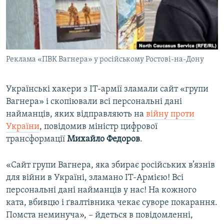
ВІДЕОУРОКИ «ELIFBE»
Русский
СВІДЧЕННЯ ОКУПАЦІЇ
Qırımtatar
УКРАЇНСЬКА ПРОБЛЕМА КРИМУ
Реклама «ПВК Вагнера» у російському Ростові-на-Дону
ДОЛУЧАЙСЯ!
ІНФОГРАФІКА
Українські хакери з IT-армії зламали сайт «групи
Вагнера» і скопіювали всі персональні дані
Усі сайти RFE/RL
найманців, яких відправляють на
війну проти
України
, повідомив міністр цифрової
трансформації
Михайло Федоров
.
«Сайт групи Вагнера, яка збирає російських в’язнів
для війни в Україні, зламано IT-Армією! Всі
персональні дані найманців у нас! На кожного
ката, вбивцю і ґвалтівника чекає суворе покарання.
Помста неминуча», – йдеться в повідомленні,