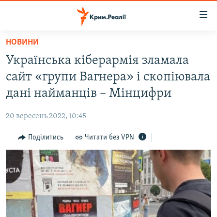
Доступність
посилання
Перейти
НОВИНИ
до
НОВИНИ
Українська кіберармія зламала
основного
ВОДА.КРИМ
матеріалу
сайт «групи Вагнера» і скопіювала
ВІДЕО ТА ФОТО
Перейти
дані найманців – Мінцифри
до
ПОЛІТИКА
основної
20 вересень 2022, 10:45
БЛОГИ
навігації
Перейти
Поділитись
Читати без VPN
ПОГЛЯД
до
ІНТЕРВ'Ю
пошуку
ВСЕ ЗА ДЕНЬ
СПЕЦПРОЕКТИ
ЯК ОБІЙТИ БЛОКУВАННЯ
ДЕПОРТАЦІЯ