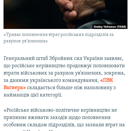
ВІДЕОУРОКИ «ELIFBE»
Русский
СВІДЧЕННЯ ОКУПАЦІЇ
Qırımtatar
УКРАЇНСЬКА ПРОБЛЕМА КРИМУ
«Триває поповнення втрат російських підрозділів за
ДОЛУЧАЙСЯ!
ІНФОГРАФІКА
рахунок ув’язнених»
Генеральний штаб Збройних сил України заявляє,
Усі сайти RFE/RL
що російське керівництво продовжує поповнювати
втрати військових за рахунок ув’язнених, зокрема,
за даними українського командування,
«ПВК
Вагнера»
складається більше ніж наполовину з
найманців цієї категорії.
«Російське військово-політичне керівництво не
припиняє вживати заходів щодо поповнення
особовим складом підрозділів, що зазнали втрат на