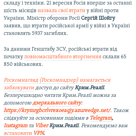
складу і техніки. 21 вересня Росія вперше за останні
шість місяців
назвала свої втрати
у війні проти
України. Міністр оборони Росії
Сергій Шойгу
заявив, що втрати російської армії у війні в Україні
становлять 5937 загиблих.
За даними Генштабу ЗСУ, російські втрати від
початку
повномасштабного вторгнення
склали 65
850 військових.
Роскомнагляд (Роскомнадзор) намагається
заблокувати
доступ до сайту
Крим.Реалії
.
Безперешкодно читати Крим.Реалії можна за
допомогою
дзеркального сайту
:
https://krymrgbcrlvrexoeaqjy.azureedge.net/
. Також
слідкуйте за основними подіями в
Telegram
,
Instagram
та
Viber
Крим.Реалії
. Рекомендуємо вам
встановити
VPN
.