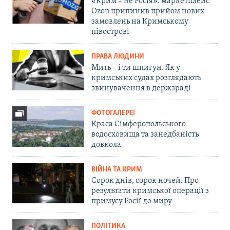
«Крим – не Росія»: маркетплейс
Ozon припинив прийом нових
замовлень на Кримському
півострові
ПРАВА ЛЮДИНИ
Мить – і ти шпигун. Як у
кримських судах розглядають
звинувачення в держзраді
ФОТОГАЛЕРЕЇ
Краса Сімферопольського
водосховища та занедбаність
довкола
ВІЙНА ТА КРИМ
Сорок днів, сорок ночей. Про
результати кримської операції з
примусу Росії до миру
ПОЛІТИКА