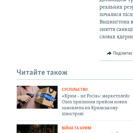
реальних резу
почалися післ
Вашингтона ви
зняття санкці
словах ядерн
Поділитис
Читайте також
СУСПІЛЬСТВО
«Крим – не Росія»: маркетплейс
Ozon припинив прийом нових
замовлень на Кримському
півострові
ВІЙНА ТА КРИМ