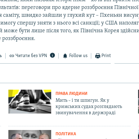
льтатів: переговори про ядерне роззброєння Північної
я саміту, швидко зайшли у глухий кут – Пхеньян висун
могу спершу зняти з нього всі санкції; у США наполя
й може бути лише після того, як Північна Корея здійсн
е роззброєння.
ь
Читати без VPN
Follow us
Print
ПРАВА ЛЮДИНИ
Мить – і ти шпигун. Як у
кримських судах розглядають
звинувачення в держзраді
ПОЛІТИКА