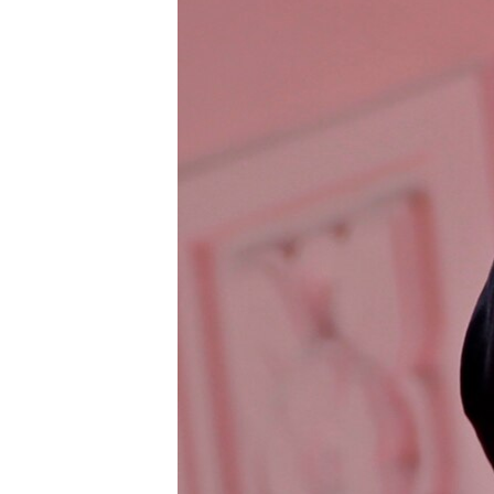
ВІДЕОУРОКИ «ELIFBE»
СВІДЧЕННЯ ОКУПАЦІЇ
УКРАЇНСЬКА ПРОБЛЕМА КРИМУ
ІНФОГРАФІКА