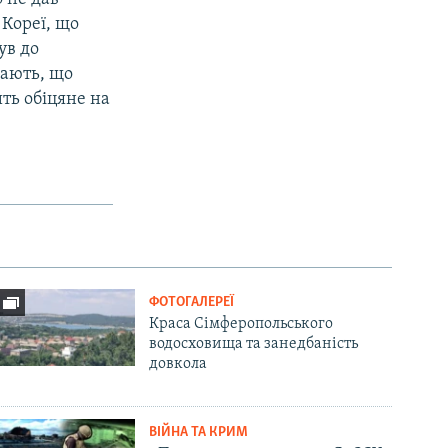
 Кореї, що
ув до
гають, що
ить обіцяне на
ФОТОГАЛЕРЕЇ
Краса Сімферопольського
водосховища та занедбаність
довкола
ВІЙНА ТА КРИМ