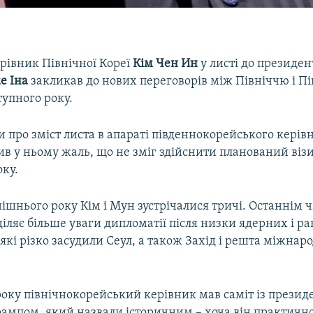
рівник Північної Кореї
Кім Чен Ин
у листі до президен
е Іна
закликав до нових переговорів між Північчю і П
упного року.
 про зміст листа в апараті південнокорейського керів
в у ньому жаль, що не зміг здійснити планований візи
оку.
шнього року Кім і Мун зустрічалися тричі. Останнім 
ляє більше уваги дипломатії після низки ядерних і р
які різко засудили Сеул, а також Захід і решта міжнар
року північнокорейський керівник мав саміт із прези
ампом, який назвали історичним – хоча він практично