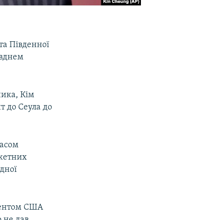
та Південної
івднем
ника, Кім
т до Сеула до
часом
акетних
одної
дентом США
 не дав