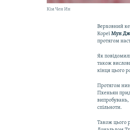
Кім Чен Ин
Верховний ке
Кореї
Мун Дж
протягом наст
Як повідомили
також вислови
кінця цього р
Протягом нині
Пхеньян приді
випробувань, 
спільноти.
Також цього 
Дональдом Тр