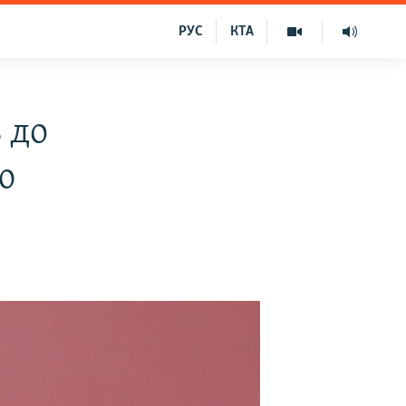
РУС
КТА
 до
ю