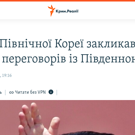
Північної Кореї закликав
 переговорів із Південно
 19:16
ь
Читати без VPN