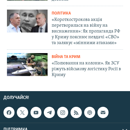
ПОЛІТИКА
«Короткострокова акція
перетворилася на війну на
виснаження»: Як пропаганда РФ
у Криму пояснює невдачі «СВО»
та залякує «мінними атаками»
ВІЙНА ТА КРИМ
«Полювання на колони». Як ЗСУ
ріжуть військову логістику Росії в
Криму
ДОЛУЧАЙСЯ!
ПІДТРИМКА