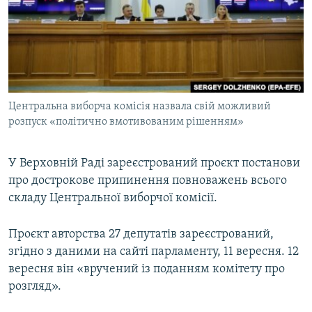
ВІДЕОУРОКИ «ELIFBE»
Русский
СВІДЧЕННЯ ОКУПАЦІЇ
Qırımtatar
УКРАЇНСЬКА ПРОБЛЕМА КРИМУ
ДОЛУЧАЙСЯ!
ІНФОГРАФІКА
Центральна виборча комісія назвала свій можливий
розпуск «політично вмотивованим рішенням»
Усі сайти RFE/RL
У Верховній Раді зареєстрований проєкт постанови
про дострокове припинення повноважень всього
складу Центральної виборчої комісії.
Проєкт авторства 27 депутатів зареєстрований,
згідно з даними на сайті парламенту, 11 вересня. 12
вересня він «вручений із поданням комітету про
розгляд».