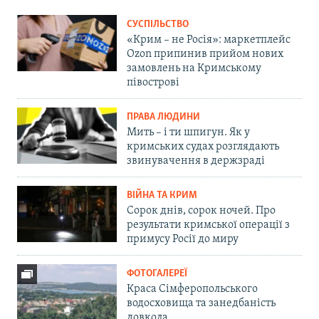
СУСПІЛЬСТВО
«Крим – не Росія»: маркетплейс
Ozon припинив прийом нових
замовлень на Кримському
півострові
ПРАВА ЛЮДИНИ
Мить – і ти шпигун. Як у
кримських судах розглядають
звинувачення в держзраді
ВІЙНА ТА КРИМ
Сорок днів, сорок ночей. Про
результати кримської операції з
примусу Росії до миру
ФОТОГАЛЕРЕЇ
Краса Сімферопольського
водосховища та занедбаність
довкола