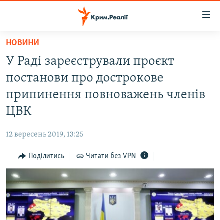
Доступність
посилання
Перейти
НОВИНИ
до
НОВИНИ
У Раді зареєстрували проєкт
основного
ВОДА.КРИМ
матеріалу
постанови про дострокове
ВІДЕО ТА ФОТО
Перейти
припинення повноважень членів
до
ПОЛІТИКА
ЦВК
основної
БЛОГИ
навігації
12 вересень 2019, 13:25
Перейти
ПОГЛЯД
до
Поділитись
Читати без VPN
ІНТЕРВ'Ю
пошуку
ВСЕ ЗА ДЕНЬ
СПЕЦПРОЕКТИ
ЯК ОБІЙТИ БЛОКУВАННЯ
ДЕПОРТАЦІЯ