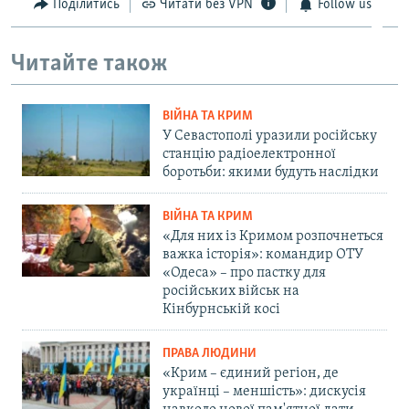
Поділитись
Читати без VPN
Follow us
720p
1080p
1080p
Читайте також
ВІЙНА ТА КРИМ
У Севастополі уразили російську
станцію радіоелектронної
боротьби: якими будуть наслідки
ВІЙНА ТА КРИМ
«Для них із Кримом розпочнеться
важка історія»: командир ОТУ
«Одеса» – про пастку для
російських військ на
Кінбурнській косі
ПРАВА ЛЮДИНИ
«Крим – єдиний регіон, де
українці – меншість»: дискусія