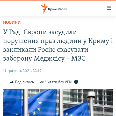
Доступність
посилання
Перейти
НОВИНИ
до
НОВИНИ
У Раді Європи засудили
основного
ВОДА.КРИМ
матеріалу
порушення прав людини у Криму і
ВІДЕО ТА ФОТО
Перейти
закликали Росію скасувати
до
ПОЛІТИКА
заборону Меджлісу – МЗС
основної
БЛОГИ
навігації
11 травень 2021, 22:19
Перейти
ПОГЛЯД
до
Поділитись
Читати без VPN
ІНТЕРВ'Ю
пошуку
ВСЕ ЗА ДЕНЬ
СПЕЦПРОЕКТИ
ЯК ОБІЙТИ БЛОКУВАННЯ
ДЕПОРТАЦІЯ