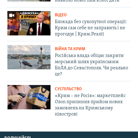
навколо нової пам'ятної дати
ВІДЕО
Блокада без сухопутної операції:
Крим сам себе не заправить і не
прогодує | Крим.Реалії
ВІЙНА ТА КРИМ
Російська влада обіцяє закрити
морський шлях українським
БпЛА до Севастополя. Чи реально
це?
СУСПІЛЬСТВО
«Крим – не Росія»: маркетплейс
Ozon припинив прийом нових
замовлень на Кримському
півострові