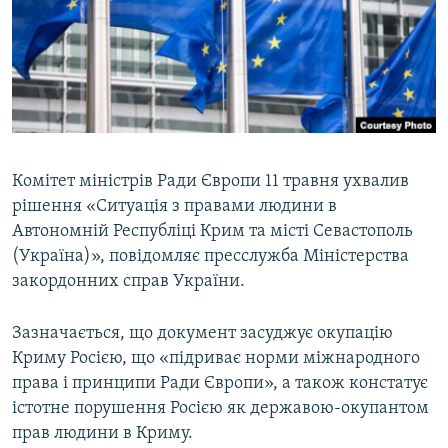
ВІДЕОУРОКИ «ELIFBE»
Русский
СВІДЧЕННЯ ОКУПАЦІЇ
Qırımtatar
УКРАЇНСЬКА ПРОБЛЕМА КРИМУ
ДОЛУЧАЙСЯ!
ІНФОГРАФІКА
Комітет міністрів Ради Європи 11 травня ухвалив
рішення «Ситуація з правами людини в
Усі сайти RFE/RL
Автономній Республіці Крим та місті Севастополь
(Україна)», повідомляє пресслужба Міністерства
закордонних справ України.
Зазначається, що документ засуджує окупацію
Криму Росією, що «підриває норми міжнародного
права і принципи Ради Європи», а також констатує
істотне порушення Росією як державою-окупантом
прав людини в Криму.