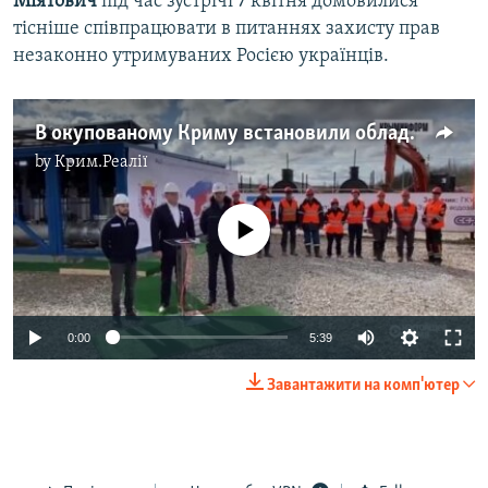
Міятович
під час зустрічі 7 квітня домовилися
тісніше співпрацювати в питаннях захисту прав
незаконно утримуваних Росією українців.
В окупованому Криму встановили обладнання з ЄС в обхід санкцій – відео
by
Крим.Реалії
No media source currently available
Auto
0:00
5:39
240p
Завантажити на комп'ютер
360p
Auto
240p
360p
480p
480p
720p