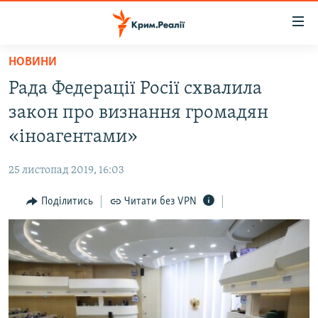
Доступність
посилання
Перейти
НОВИНИ
до
НОВИНИ
Рада Федерації Росії схвалила
основного
ВОДА.КРИМ
матеріалу
закон про визнання громадян
ВІДЕО ТА ФОТО
Перейти
«іноагентами»
до
ПОЛІТИКА
основної
25 листопад 2019, 16:03
БЛОГИ
навігації
Перейти
Поділитись
Читати без VPN
ПОГЛЯД
до
ІНТЕРВ'Ю
пошуку
ВСЕ ЗА ДЕНЬ
СПЕЦПРОЕКТИ
ЯК ОБІЙТИ БЛОКУВАННЯ
ДЕПОРТАЦІЯ