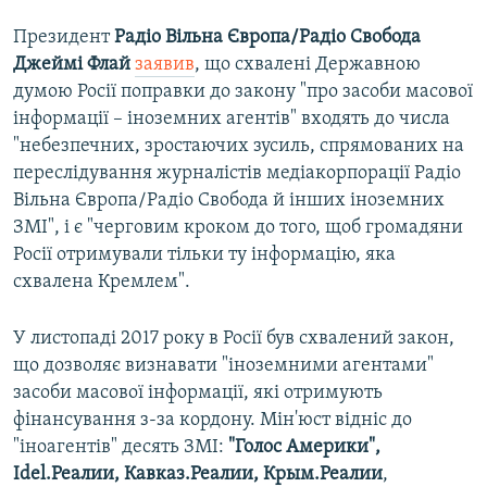
Президент
Радіо Вільна Європа/Радіо Свобода
Джеймі Флай
заявив
, що схвалені Державною
думою Росії поправки до закону "про засоби масової
інформації – іноземних агентів" входять до числа
"небезпечних, зростаючих зусиль, спрямованих на
переслідування журналістів медіакорпорації Радіо
Вільна Європа/Радіо Свобода й інших іноземних
ЗМІ", і є "черговим кроком до того, щоб громадяни
Росії отримували тільки ту інформацію, яка
схвалена Кремлем".
У листопаді 2017 року в Росії був схвалений закон,
що дозволяє визнавати "іноземними агентами"
засоби масової інформації, які отримують
фінансування з-за кордону. Мін'юст відніс до
"іноагентів" десять ЗМІ:
"Голос Америки",
Idel.Реалии, Кавказ.Реалии, Крым.Реалии
,