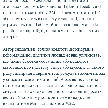
Законопроєкт передбачає, що "іноземними
агентами" можуть бути визнані фізичні особи, які
поширюють матеріали ЗМІ – "іноземних агентів"
або беруть участь в їхньому створенні, а також
отримують гроші або майно з-за кордону або від
російських юросіб, що фінансуються з іноземних
джерел.
Автор ініціативи, голова комітету Держдуми з
інформаційної політики
Леонід Левін
, уточнював,
що "якщо фізична особа пише або поширює
матеріали про культуру, спорт або музику, то такого
роду співпраця навряд чи загрожувати включенням
у списки іноземних агентів". А ось якщо людина
пише матеріали, пов'язані з суспільно-політичною
ситуацією, то ризики подібного включення досить
великі. У кожному конкретному випадку це
визначатиме Мін'юст спільно з МЗС.