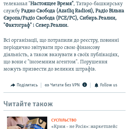
телеканал "
Настоящее Время"
, Татаро-башкирську
службу
Радио Свобода (Azatliq Radiosi), Радіо Вільна
Європа/Радіо Свобода (PCE/PC), Сибирь.Реалии,
"Фактограф"
і
Север.Реалии.
Всі організації, що потрапили до реєстру, повинні
періодично звітувати про свою фінансову
діяльність, а також вказувати в своїх публікаціях,
що вони є "іноземним агентом". Порушення
можуть призвести до великих штрафів.
Поділитись
Читати без VPN
Follow us
Читайте також
СУСПІЛЬСТВО
«Крим – не Росія»: маркетплейс