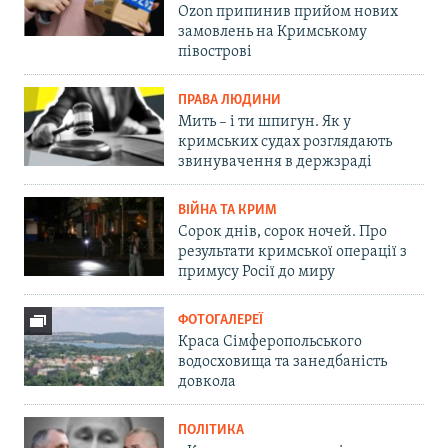
Ozon припинив прийом нових
замовлень на Кримському
півострові
ПРАВА ЛЮДИНИ
Мить – і ти шпигун. Як у
кримських судах розглядають
звинувачення в держзраді
ВІЙНА ТА КРИМ
Сорок днів, сорок ночей. Про
результати кримської операції з
примусу Росії до миру
ФОТОГАЛЕРЕЇ
Краса Сімферопольського
водосховища та занедбаність
довкола
ПОЛІТИКА