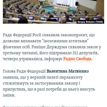
ВІДЕОУРОКИ «ELIFBE»
Русский
СВІДЧЕННЯ ОКУПАЦІЇ
Qırımtatar
УКРАЇНСЬКА ПРОБЛЕМА КРИМУ
ДОЛУЧАЙСЯ!
ІНФОГРАФІКА
Рада Федерації Росії схвалила законопроєкт, що
дозволяє визнавати "іноземними агентами"
фізичних осіб. Раніше Держдума схвалила закон у
Усі сайти RFE/RL
третьому читанні, його підтримало 311 депутатів,
четверо утрималися, інформує
Радио Свобода.
Голова Ради Федерації
Валентина Матвієнко
заявила, що у верхній палаті парламенту
стежитимуть за застосуванням закону і
припустила, що в разі потреби до нього внесуть
зміни.