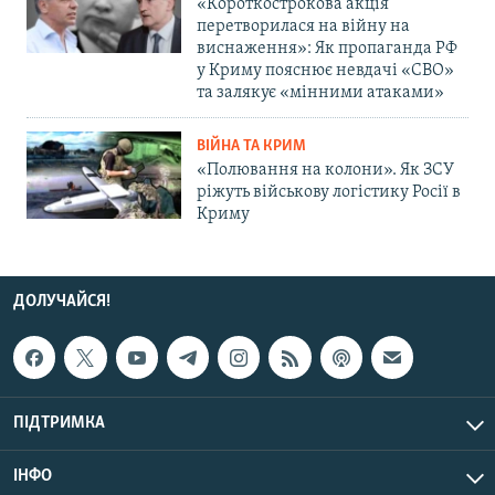
«Короткострокова акція
перетворилася на війну на
виснаження»: Як пропаганда РФ
у Криму пояснює невдачі «СВО»
та залякує «мінними атаками»
ВІЙНА ТА КРИМ
«Полювання на колони». Як ЗСУ
ріжуть військову логістику Росії в
Криму
ДОЛУЧАЙСЯ!
ПІДТРИМКА
ІНФО