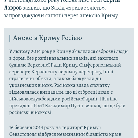
У листопаді 2020 року голова МЗС Росії
Сергій
Лавров
заявив, що Захід «зриває злість»,
запроваджуючи санкції через анексію Криму.
Анексія Криму Росією
У лютому 2014 року в Криму з'являлися озброєні люди
в формі без розпізнавальних знаків, які захопили
будівлю Верховної Ради Криму, Сімферопольський
аеропорт, Керченську поромну переправу, інші
стратегічні об'єкти, а також блокували дії
українських військ. Російська влада спочатку
відмовлялася визнавати, що ці озброєні люди є
військовослужбовцями російської армії. Пізніше
президент Росії Володимир Путін визнав, що це були
російські військові.
16 березня 2014 року на території Криму і
Севастополя відбувся невизнаний більшістю країн