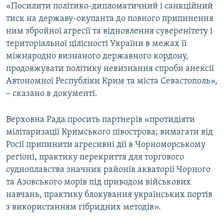
«Посилити політико-дипломатичний і санкційний
тиск на державу-окупанта до повного припинення
ним збройної агресії та відновлення суверенітету і
територіальної цілісності України в межах її
міжнародно визнаного державного кордону,
продовжувати політику невизнання спроби анексії
Автономної Республіки Крим та міста Севастополь»,
‒ сказано в документі.
Верховна Рада просить партнерів «протидіяти
мілітаризації Кримського півострова; вимагати від
Росії припинити агресивні дії в Чорноморському
регіоні, практику перекриття для торгового
судноплавства значних районів акваторії Чорного
та Азовського морів під приводом військових
навчань, практику блокування українських портів
з використанням гібридних методів».