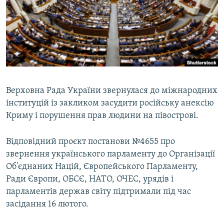
ВІДЕОУРОКИ «ELIFBE»
Русский
СВІДЧЕННЯ ОКУПАЦІЇ
Qırımtatar
УКРАЇНСЬКА ПРОБЛЕМА КРИМУ
ДОЛУЧАЙСЯ!
ІНФОГРАФІКА
Верховна Рада України звернулася до міжнародних
інституцій із закликом засудити російську анексію
Усі сайти RFE/RL
Криму і порушення прав людини на півострові.
Відповідний проєкт постанови №4655 про
звернення українського парламенту до Організації
Об'єднаних Націй, Європейського Парламенту,
Ради Європи, ОБСЄ, НАТО, ОЧЕС, урядів і
парламентів держав світу підтримали під час
засідання 16 лютого.