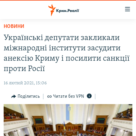
Доступність
посилання
Перейти
НОВИНИ
до
НОВИНИ
Українські депутати закликали
основного
ВОДА.КРИМ
матеріалу
міжнародні інститути засудити
ВІДЕО ТА ФОТО
Перейти
анексію Криму і посилити санкції
до
ПОЛІТИКА
проти Росії
основної
БЛОГИ
навігації
16 лютий 2021, 15:06
Перейти
ПОГЛЯД
до
Поділитись
Читати без VPN
ІНТЕРВ'Ю
пошуку
ВСЕ ЗА ДЕНЬ
СПЕЦПРОЕКТИ
ЯК ОБІЙТИ БЛОКУВАННЯ
ДЕПОРТАЦІЯ