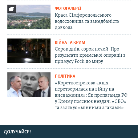
ФОТОГАЛЕРЕЇ
Краса Сімферопольського
водосховища та занедбаність
довкола
ВІЙНА ТА КРИМ
Сорок днів, сорок ночей. Про
результати кримської операції з
примусу Росії до миру
ПОЛІТИКА
«Короткострокова акція
перетворилася на війну на
виснаження»: Як пропаганда РФ
у Криму пояснює невдачі «СВО»
та залякує «мінними атаками»
ДОЛУЧАЙСЯ!