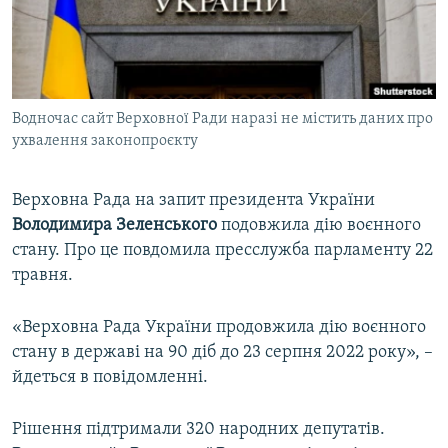
ВІДЕОУРОКИ «ELIFBE»
Русский
СВІДЧЕННЯ ОКУПАЦІЇ
Qırımtatar
УКРАЇНСЬКА ПРОБЛЕМА КРИМУ
Водночас сайт Верховної Ради наразі не містить даних про
ДОЛУЧАЙСЯ!
ІНФОГРАФІКА
ухвалення законопроєкту
Верховна Рада на запит президента України
Усі сайти RFE/RL
Володимира Зеленського
подовжила дію воєнного
стану. Про це повдомила пресслужба парламенту 22
травня.
«Верховна Рада України продовжила дію воєнного
стану в державі на 90 діб до 23 серпня 2022 року», –
йдеться в повідомленні.
Рішення підтримали 320 народних депутатів.