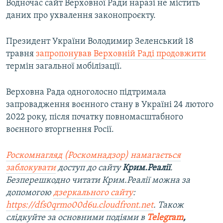
Водночас сайт Верховної Ради наразі не містить
даних про ухвалення законопроєкту.
Президент України Володимир Зеленський 18
травня
запропонував Верховній Раді продовжити
термін загальної мобілізації.
Верховна Рада одноголосно підтримала
запровадження воєнного стану в Україні 24 лютого
2022 року, після початку повномасштабного
воєнного вторгнення Росії.
Роскомнагляд (Роскомнадзор) намагається
заблокувати
доступ до сайту
Крим.Реалії
.
Безперешкодно читати Крим.Реалії можна за
допомогою
дзеркального сайту
:
https://dfs0qrmo00d6u.cloudfront.net
. Також
слідкуйте за основними подіями в
Telegram
,