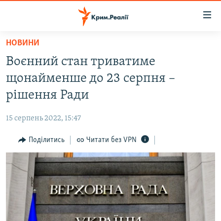
Доступність
посилання
Перейти
НОВИНИ
до
НОВИНИ
Воєнний стан триватиме
основного
ВОДА.КРИМ
матеріалу
щонайменше до 23 серпня –
ВІДЕО ТА ФОТО
Перейти
рішення Ради
до
ПОЛІТИКА
основної
15 серпень 2022, 15:47
БЛОГИ
навігації
Перейти
Поділитись
Читати без VPN
ПОГЛЯД
до
ІНТЕРВ'Ю
пошуку
ВСЕ ЗА ДЕНЬ
СПЕЦПРОЕКТИ
ЯК ОБІЙТИ БЛОКУВАННЯ
ДЕПОРТАЦІЯ