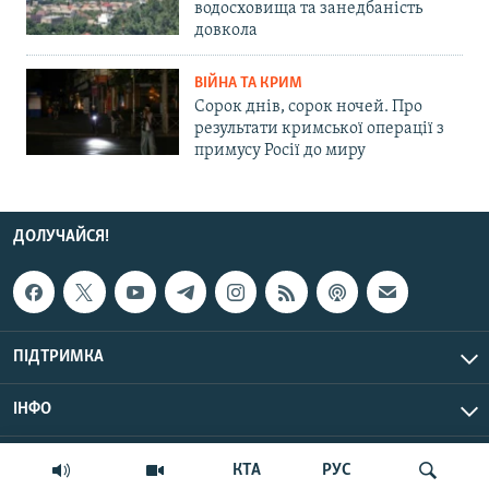
водосховища та занедбаність
довкола
ВІЙНА ТА КРИМ
Сорок днів, сорок ночей. Про
результати кримської операції з
примусу Росії до миру
ДОЛУЧАЙСЯ!
ПІДТРИМКА
ІНФО
© Крим.Реалії, 2026 | Усі права застережено.
КТА
РУС