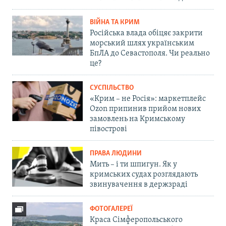
ВІЙНА ТА КРИМ
Російська влада обіцяє закрити
морський шлях українським
БпЛА до Севастополя. Чи реально
це?
СУСПІЛЬСТВО
«Крим – не Росія»: маркетплейс
Ozon припинив прийом нових
замовлень на Кримському
півострові
ПРАВА ЛЮДИНИ
Мить – і ти шпигун. Як у
кримських судах розглядають
звинувачення в держзраді
ФОТОГАЛЕРЕЇ
Краса Сімферопольського