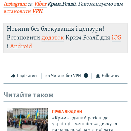
Instagram
та
Viber
Крим.Реалії
. Рекомендуємо вам
встановити
VPN
.
Новини без блокування і цензури!
Встановити
додаток
Крим.Реалії для
iOS
і
Android
.
Поділитись
Читати без VPN
Follow us
Читайте також
ПРАВА ЛЮДИНИ
«Крим – єдиний регіон, де
українці – меншість»: дискусія
навколо нової пам'ятної дати