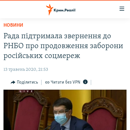
Доступність
посилання
Перейти
НОВИНИ
до
НОВИНИ
Рада підтримала звернення до
основного
ВОДА.КРИМ
матеріалу
РНБО про продовження заборони
ВІДЕО ТА ФОТО
Перейти
російських соцмереж
до
ПОЛІТИКА
основної
13 травень 2020, 21:53
БЛОГИ
навігації
Перейти
Поділитись
Читати без VPN
ПОГЛЯД
до
ІНТЕРВ'Ю
пошуку
ВСЕ ЗА ДЕНЬ
СПЕЦПРОЕКТИ
ЯК ОБІЙТИ БЛОКУВАННЯ
ДЕПОРТАЦІЯ