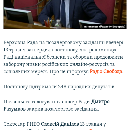
ВІДЕОУРОКИ «ELIFBE»
Русский
СВІДЧЕННЯ ОКУПАЦІЇ
Qırımtatar
УКРАЇНСЬКА ПРОБЛЕМА КРИМУ
ДОЛУЧАЙСЯ!
ІНФОГРАФІКА
Верховна Рада на позачерговому засіданні ввечері
13 травня затвердила постанову, яка рекомендує
Раді національної безпеки та оборони продовжити
Усі сайти RFE/RL
заборону низки російських онлайн-ресурсів та
соціальних мереж. Про це інформує
Радіо Свобода
.
Постанову підтримали 248 народних депутатів.
Після цього голосування спікер Ради
Дмитро
Разумков
закрив позачергове засідання.
Cекретар РНБО
Олексій Данілов
13 травня у