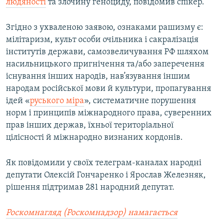
людяності
та злочину геноциду, повідомив спікер.
Згідно з ухваленою заявою, ознаками рашизму є:
мілітаризм, культ особи очільника і сакралізація
інститутів держави, самозвеличування РФ шляхом
насильницького пригнічення та/або заперечення
існування інших народів, нав’язування іншим
народам російської мови й культури, пропагування
ідей «
руського міра
», систематичне порушення
норм і принципів міжнародного права, суверенних
прав інших держав, їхньої територіальної
цілісності й міжнародно визнаних кордонів.
Як повідомили у своїх телеграм-каналах народні
депутати Олексій Гончаренко і Ярослав Железняк,
рішення підтримав 281 народний депутат.
Роскомнагляд (Роскомнадзор) намагається