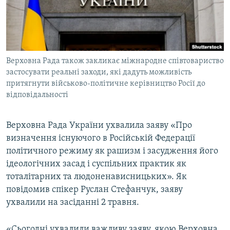
ВІДЕОУРОКИ «ELIFBE»
Русский
СВІДЧЕННЯ ОКУПАЦІЇ
Qırımtatar
УКРАЇНСЬКА ПРОБЛЕМА КРИМУ
Верховна Рада також закликає міжнародне співтовариство
ДОЛУЧАЙСЯ!
ІНФОГРАФІКА
застосувати реальні заходи, які дадуть можливість
притягнути військово-політичне керівництво Росії до
відповідальності
Усі сайти RFE/RL
Верховна Рада України ухвалила заяву «Про
визначення існуючого в Російській Федерації
політичного режиму як рашизм і засудження його
ідеологічних засад і суспільних практик як
тоталітарних та людоненависницьких». Як
повідомив спікер Руслан Стефанчук, заяву
ухвалили на засіданні 2 травня.
«Сьогодні ухвалили важливу заяву, якою Верховна