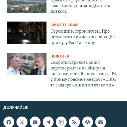
Краса Сімферопольського
водосховища та занедбаність
довкола
ВІЙНА ТА КРИМ
Сорок днів, сорок ночей. Про
результати кримської операції з
примусу Росії до миру
ПОЛІТИКА
«Короткострокова акція
перетворилася на війну на
виснаження»: Як пропаганда РФ
у Криму пояснює невдачі «СВО»
та залякує «мінними атаками»
ДОЛУЧАЙСЯ!