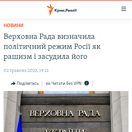
Доступність
посилання
Перейти
НОВИНИ
до
НОВИНИ
Верховна Рада визначила
основного
ВОДА.КРИМ
матеріалу
політичний режим Росії як
ВІДЕО ТА ФОТО
Перейти
рашизм і засудила його
до
ПОЛІТИКА
основної
02 травень 2023, 19:12
БЛОГИ
навігації
Перейти
Поділитись
Читати без VPN
ПОГЛЯД
до
ІНТЕРВ'Ю
пошуку
ВСЕ ЗА ДЕНЬ
СПЕЦПРОЕКТИ
ЯК ОБІЙТИ БЛОКУВАННЯ
ДЕПОРТАЦІЯ