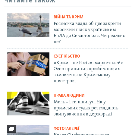
Читайте також
ВІЙНА ТА КРИМ
Російська влада обіцяє закрити
морський шлях українським
БпЛА до Севастополя. Чи реально
це?
СУСПІЛЬСТВО
«Крим – не Росія»: маркетплейс
Ozon припинив прийом нових
замовлень на Кримському
півострові
ПРАВА ЛЮДИНИ
Мить – і ти шпигун. Як у
кримських судах розглядають
звинувачення в держзраді
ФОТОГАЛЕРЕЇ