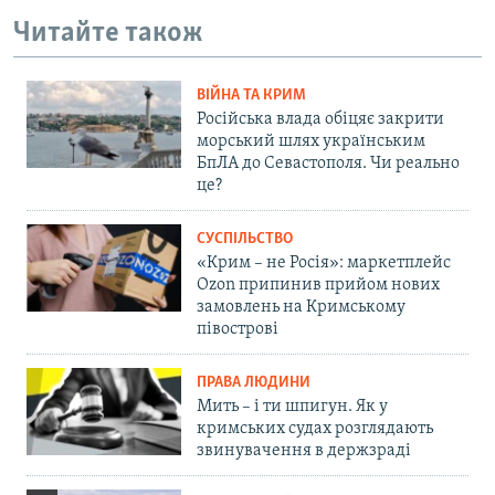
Читайте також
ВІЙНА ТА КРИМ
Російська влада обіцяє закрити
морський шлях українським
БпЛА до Севастополя. Чи реально
це?
СУСПІЛЬСТВО
«Крим – не Росія»: маркетплейс
Ozon припинив прийом нових
замовлень на Кримському
півострові
ПРАВА ЛЮДИНИ
Мить – і ти шпигун. Як у
кримських судах розглядають
звинувачення в держзраді