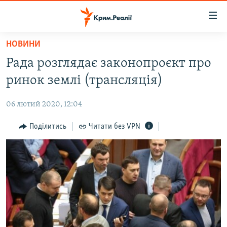
Доступність
посилання
Перейти
НОВИНИ
до
НОВИНИ
Рада розглядає законопроєкт про
основного
ВОДА.КРИМ
матеріалу
ринок землі (трансляція)
ВІДЕО ТА ФОТО
Перейти
до
06 лютий 2020, 12:04
ПОЛІТИКА
основної
БЛОГИ
Поділитись
Читати без VPN
навігації
Перейти
ПОГЛЯД
до
ІНТЕРВ'Ю
пошуку
ВСЕ ЗА ДЕНЬ
СПЕЦПРОЕКТИ
ЯК ОБІЙТИ БЛОКУВАННЯ
ДЕПОРТАЦІЯ