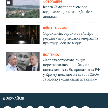
ФОТОГАЛЕРЕЇ
Краса Сімферопольського
водосховища та занедбаність
довкола
ВІЙНА ТА КРИМ
Сорок днів, сорок ночей. Про
результати кримської операції з
примусу Росії до миру
ПОЛІТИКА
«Короткострокова акція
перетворилася на війну на
виснаження»: Як пропаганда РФ
у Криму пояснює невдачі «СВО»
та залякує «мінними атаками»
ДОЛУЧАЙСЯ!