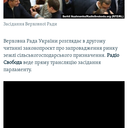
ВІДЕОУРОКИ «ELIFBE»
Русский
СВІДЧЕННЯ ОКУПАЦІЇ
Qırımtatar
Засідання Верховної Ради
УКРАЇНСЬКА ПРОБЛЕМА КРИМУ
ДОЛУЧАЙСЯ!
ІНФОГРАФІКА
Верховна Рада України розглядає в другому
читанні законопроєкт про запровадження ринку
землі сільськогосподарського призначення.
Радіо
Усі сайти RFE/RL
Свобода
веде пряму трансляцію засідання
парламенту.