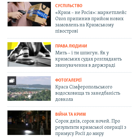
СУСПІЛЬСТВО
«Крим – не Росія»: маркетплейс
Ozon припинив прийом нових
замовлень на Кримському
півострові
ПРАВА ЛЮДИНИ
Мить – і ти шпигун. Як у
кримських судах розглядають
звинувачення в держзраді
ФОТОГАЛЕРЕЇ
Краса Сімферопольського
водосховища та занедбаність
довкола
ВІЙНА ТА КРИМ
Сорок днів, сорок ночей. Про
результати кримської операції з
примусу Росії до миру