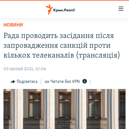
Доступність
посилання
Перейти
НОВИНИ
до
НОВИНИ
Рада проводить засідання після
основного
ВОДА.КРИМ
матеріалу
запровадження санкцій проти
ВІДЕО ТА ФОТО
Перейти
кількох телеканалів (трансляція)
до
ПОЛІТИКА
основної
03 лютий 2021, 10:06
БЛОГИ
навігації
Перейти
Поділитись
Читати без VPN
ПОГЛЯД
до
ІНТЕРВ'Ю
пошуку
ВСЕ ЗА ДЕНЬ
СПЕЦПРОЕКТИ
ЯК ОБІЙТИ БЛОКУВАННЯ
ДЕПОРТАЦІЯ