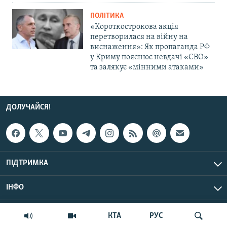
ПОЛІТИКА
«Короткострокова акція
перетворилася на війну на
виснаження»: Як пропаганда РФ
у Криму пояснює невдачі «СВО»
та залякує «мінними атаками»
ДОЛУЧАЙСЯ!
ПІДТРИМКА
ІНФО
© Крим.Реалії, 2026 | Усі права застережено.
КТА
РУС