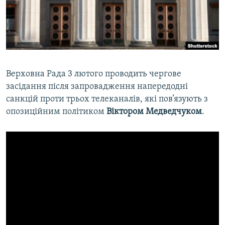
ВІДЕОУРОКИ «ELIFBE»
Русский
СВІДЧЕННЯ ОКУПАЦІЇ
Qırımtatar
УКРАЇНСЬКА ПРОБЛЕМА КРИМУ
ДОЛУЧАЙСЯ!
ІНФОГРАФІКА
Верховна Рада 3 лютого проводить чергове
засідання після запровадження напередодні
санкцій проти трьох телеканалів, які пов’язують з
Усі сайти RFE/RL
опозиційним політиком
Віктором Медведчуком
.