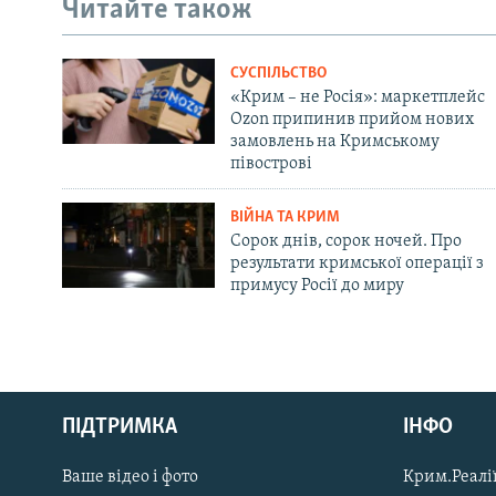
Читайте також
СУСПІЛЬСТВО
«Крим – не Росія»: маркетплейс
Ozon припинив прийом нових
замовлень на Кримському
півострові
ВІЙНА ТА КРИМ
Сорок днів, сорок ночей. Про
результати кримської операції з
примусу Росії до миру
Русский
ПІДТРИМКА
ІНФО
Qırımtatar
Ваше відео і фото
Крим.Реалії
ДОЛУЧАЙСЯ!