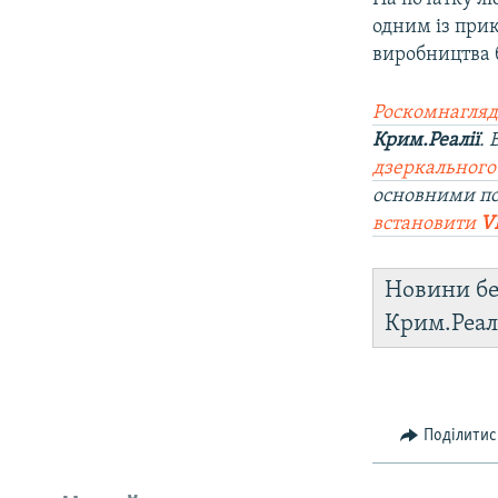
одним із прик
виробництва б
Роскомнагляд
Крим.Реалії
.
дзеркального
основними п
встановити
V
Новини бе
Крим.Реал
Поділитис