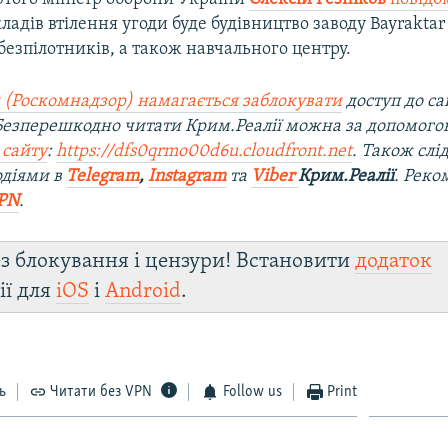
ладів втілення угоди буде будівництво заводу Bayraktar 
езпілотників, а також навчального центру.
 (Роскомнадзор) намагається заблокувати
доступ до са
 Безперешкодно читати Крим.Реалії можна за допомог
 сайту
:
https://dfs0qrmo00d6u.cloudfront.net
. Також слі
одіями в
Telegram
,
Instagram
та
Viber
Крим.Реалії
. Ре
ко
PN
.
з блокування і цензури! Встановити
додаток
ії для
iOS
і
Android
.
ь
Читати без VPN
Follow us
Print