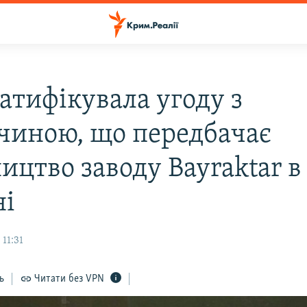
атифікувала угоду з
чиною, що передбачає
ицтво заводу Bayraktar в
ні
 11:31
ь
Читати без VPN