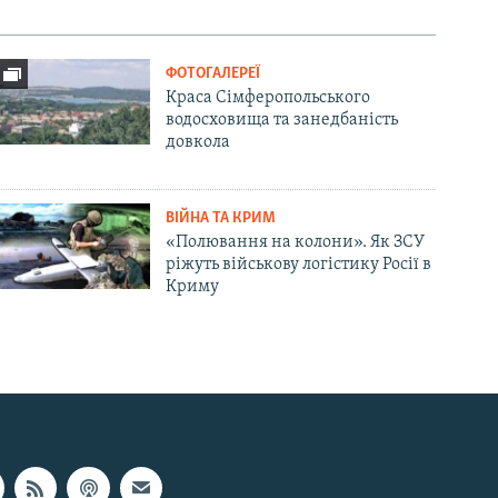
ФОТОГАЛЕРЕЇ
Краса Сімферопольського
водосховища та занедбаність
довкола
ВІЙНА ТА КРИМ
«Полювання на колони». Як ЗСУ
ріжуть військову логістику Росії в
Криму