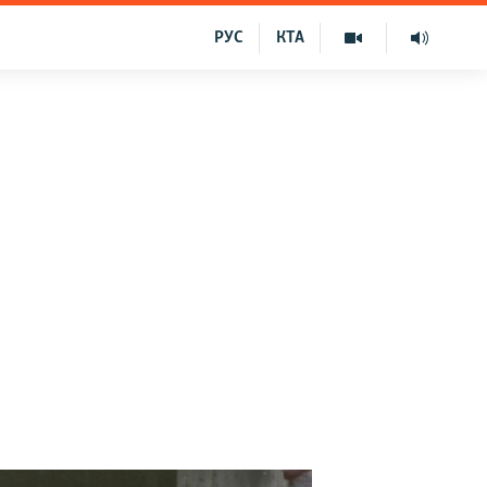
РУС
КТА