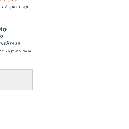
в Україні для
йту
ою
дкуйте за
мендуємо вам