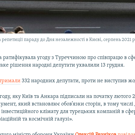
 репетиції параду до Дня незалежності в Києві, серпень 2021 
а ратифікувала угоду з Туреччиною про співпрацю в сф
таке рішення народні депутати ухвалили 13 грудня.
дтримали
332 народних депутати, проти не виступив жо
году, яку Київ та Анкара підписали на початку лютого 2
мент, який встановлює обов’язки сторін, в тому числі
інвестиційного клімату для турецьких компаній в сфе
віаційній та космічній галузі».
ютого міністр оборони України
Олексій Резніков
повідо