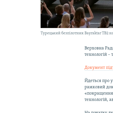
Турецький безпілотник Bayraktar TB2 на
Верховна Рад
технологій – 
Документ пі
Йдеться про у
рамковий доку
«покращення 
технологій, а
На початку л