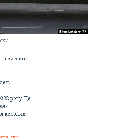
року
ері високих
ден.
022 року. Це
 для
рі високих
мив, що