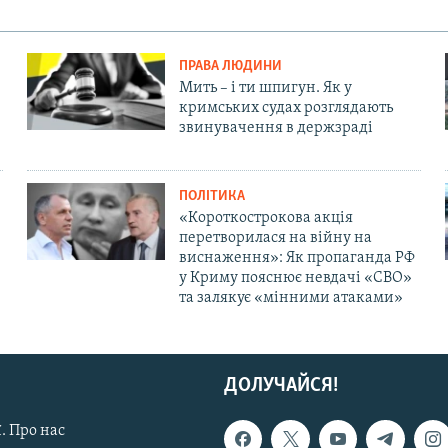
ПРАВА ЛЮДИНИ
Мить – і ти шпигун. Як у
кримських судах розглядають
звинувачення в держзраді
ПОЛІТИКА
«Короткострокова акція
перетворилася на війну на
виснаження»: Як пропаганда РФ
у Криму пояснює невдачі «СВО»
та залякує «мінними атаками»
ДОЛУЧАЙСЯ!
. Про нас