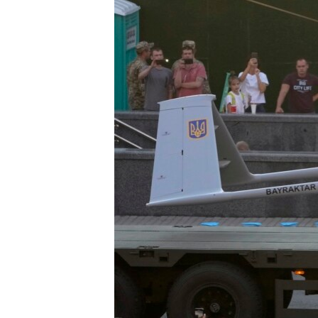
ВІДЕОУРОКИ «ELIFBE»
СВІДЧЕННЯ ОКУПАЦІЇ
УКРАЇНСЬКА ПРОБЛЕМА КРИМУ
ІНФОГРАФІКА