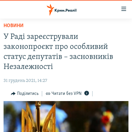
Доступність
посилання
Перейти
НОВИНИ
до
НОВИНИ
У Раді зареєстрували
основного
ВОДА.КРИМ
матеріалу
законопроєкт про особливий
ВІДЕО ТА ФОТО
Перейти
статус депутатів – засновників
до
ПОЛІТИКА
Незалежності
основної
БЛОГИ
навігації
31 грудень 2021, 14:27
Перейти
ПОГЛЯД
до
Поділитись
Читати без VPN
ІНТЕРВ'Ю
пошуку
ВСЕ ЗА ДЕНЬ
СПЕЦПРОЕКТИ
ЯК ОБІЙТИ БЛОКУВАННЯ
ДЕПОРТАЦІЯ