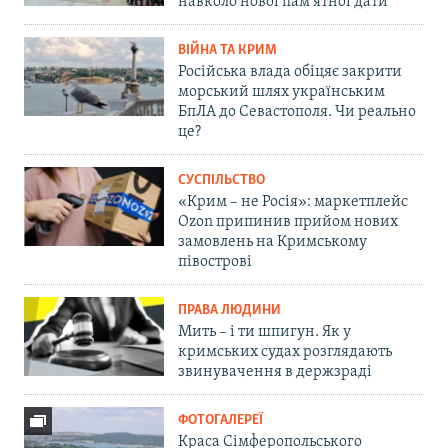
навколо нової пам'ятної дати
ВІЙНА ТА КРИМ
Російська влада обіцяє закрити
морський шлях українським
БпЛА до Севастополя. Чи реально
це?
СУСПІЛЬСТВО
«Крим – не Росія»: маркетплейс
Ozon припинив прийом нових
замовлень на Кримському
півострові
ПРАВА ЛЮДИНИ
Мить – і ти шпигун. Як у
кримських судах розглядають
звинувачення в держзраді
ФОТОГАЛЕРЕЇ
Краса Сімферопольського