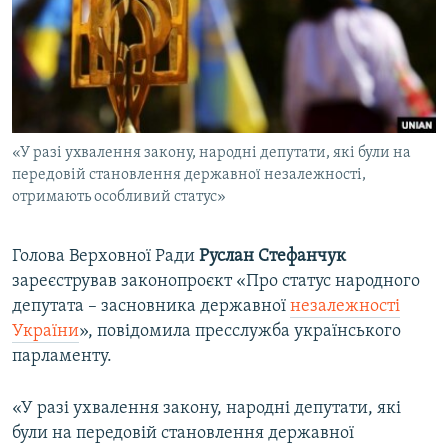
ВІДЕОУРОКИ «ELIFBE»
Русский
СВІДЧЕННЯ ОКУПАЦІЇ
Qırımtatar
УКРАЇНСЬКА ПРОБЛЕМА КРИМУ
ДОЛУЧАЙСЯ!
ІНФОГРАФІКА
«У разі ухвалення закону, народні депутати, які були на
передовій становлення державної незалежності,
отримають особливий статус»
Усі сайти RFE/RL
Голова Верховної Ради
Руслан Стефанчук
зареєстрував законопроєкт «Про статус народного
депутата – засновника державної
незалежності
України
», повідомила пресслужба українського
парламенту.
«У разі ухвалення закону, народні депутати, які
були на передовій становлення державної