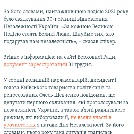
За його словами, найважливішою подією 2021 року
було святкування 30-ї річниці відновлення
Незалежності України. «За кожною Великою
Подією стоять Великі Люди. Цінуймо тих, хто
подарував нам незалежність», – сказав спікер.
Згідно з інформацією на сайті Верховної Ради,
документ зареєстрований
31 грудня.
У серпні колишній парламентарій, дисидент і
голова Київського товариства політв’язнів та
репресованих Олесь Шевченко повідомив, що
депутати першого скликання, які проголосували за
незалежність України, а також в’язні радянського
режиму, які виборювали її,
не взяли участі в
урочистостях
з нагоди Дня Незалежності. За його
словами, цього року така ситуація трапилась