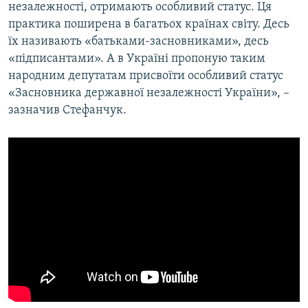
незалежності, отримають особливий статус. Ця
практика поширена в багатьох країнах світу. Десь
їх називають «батьками-засновниками», десь
«підписантами». А в Україні пропоную таким
народним депутатам присвоїти особливий статус
«Засновника державної незалежності України», –
зазначив Стефанчук.