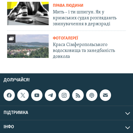
ПРАВА ЛЮДИНИ
Мить – і ти шпигун. Як у
кримських судах розглядають
звинувачення в держзраді
ФОТОГАЛЕРЕЇ
Краса Сімферопольського
водосховища та занедбаність
довкола
ДОЛУЧАЙСЯ!
ПІДТРИМКА
ІНФО