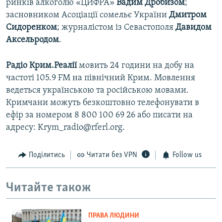
ринків алкоголю «ЦИФРА»
Вадим Дробизом
;
засновником Асоціації сомельє України
Дмитром
Сидоренком
; журналістом із Севастополя
Давидом
Аксельродом
.
Радіо Крим.Реалії
мовить 24 години на добу на
частоті 105.9 FM на північний Крим. Мовлення
ведеться українською та російською мовами.
Кримчани можуть безкоштовно телефонувати в
ефір за номером 8 800 100 69 26 або писати на
адресу: Krym_radio@rferl.org.
Поділитись
Читати без VPN
Follow us
Читайте також
ПРАВА ЛЮДИНИ