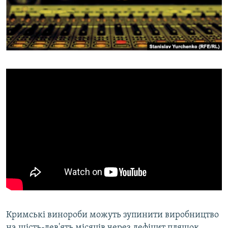
ВІДЕОУРОКИ «ELIFBE»
Русский
СВІДЧЕННЯ ОКУПАЦІЇ
Qırımtatar
УКРАЇНСЬКА ПРОБЛЕМА КРИМУ
ДОЛУЧАЙСЯ!
ІНФОГРАФІКА
Усі сайти RFE/RL
Кримські винороби можуть зупинити виробництво
на шість-дев'ять місяців через дефіцит пляшок.