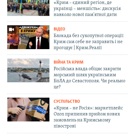
«Крим – єдиний регіон, де
українці – меншість»: дискусія
навколо нової пам'ятної дати
ВІДЕО
Блокада без сухопутної операції:
Крим сам себе не заправить і не
прогодує | Крим.Реалії
ВІЙНА ТА КРИМ
Російська влада обіцяє закрити
морський шлях українським
БпЛА до Севастополя. Чи реально
це?
СУСПІЛЬСТВО
«Крим – не Росія»: маркетплейс
Ozon припинив прийом нових
замовлень на Кримському
півострові