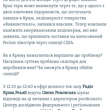
Брак тари може виникнути через те, що у одного з
двох ключових підприємств, що постачають
пляшки в Крим, акціонерного товариства
«Кавмінстекло», змінився власник. Тепер компанія
належить американським акціонерам, які вже
заявили, що припинять поставки на анексований
Росією півострів через санкції США.
Як в Криму намагаються вирішити цю проблему?
Наскільки суттєва проблема склотари для
виробників вин? Чи зможуть в Криму обійти
санкції?
З 12:10 до 12:40 в ефірі денного ток-шоу
Радіо
Крим.Реалії
ведуча
Олена Ремовська
шукає
відповіді на ці питання з директором російського
Центру досліджень федерального і регіональних