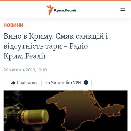
Доступність
посилання
Перейти
НОВИНИ
до
НОВИНИ
Вино в Криму. Смак санкцій і
основного
ВОДА.КРИМ
матеріалу
відсутність тари – Радіо
ВІДЕО ТА ФОТО
Перейти
Крим.Реалії
до
ПОЛІТИКА
основної
26 квітень 2019, 12:10
БЛОГИ
навігації
Перейти
Поділитись
Читати без VPN
ПОГЛЯД
до
ІНТЕРВ'Ю
пошуку
ВСЕ ЗА ДЕНЬ
СПЕЦПРОЕКТИ
ЯК ОБІЙТИ БЛОКУВАННЯ
ДЕПОРТАЦІЯ