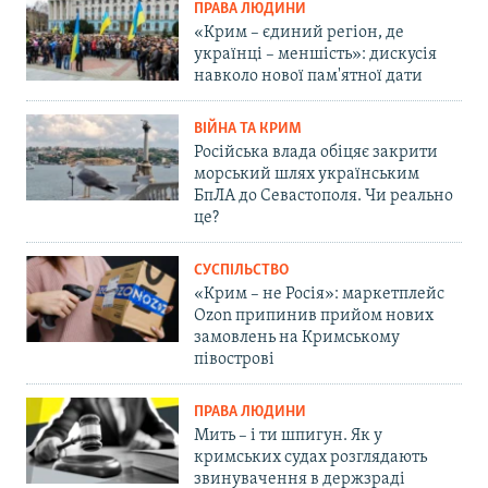
ПРАВА ЛЮДИНИ
«Крим – єдиний регіон, де
українці – меншість»: дискусія
навколо нової пам'ятної дати
ВІЙНА ТА КРИМ
Російська влада обіцяє закрити
морський шлях українським
БпЛА до Севастополя. Чи реально
це?
СУСПІЛЬСТВО
«Крим – не Росія»: маркетплейс
Ozon припинив прийом нових
замовлень на Кримському
півострові
ПРАВА ЛЮДИНИ
Мить – і ти шпигун. Як у
кримських судах розглядають
звинувачення в держзраді