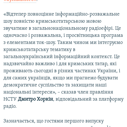
ВІДЕОУРОКИ «ELIFBE»
Русский
«Відтепер повноцінне інформаційно-розважальне
СВІДЧЕННЯ ОКУПАЦІЇ
Qırımtatar
шоу повністю кримськотатарською мовою
УКРАЇНСЬКА ПРОБЛЕМА КРИМУ
звучатиме в загальнонаціональному радіоефірі. Це
одночасно і розважальна, і просвітницька програма
ДОЛУЧАЙСЯ!
ІНФОГРАФІКА
з елементами ток-шоу. Таким чином ми інтегруємо
кримськотатарську тематику в
загальноукраїнський інформаційний контекст. Це
Усі сайти RFE/RL
надзвичайно важливо і для кримських татар, які
проживають сьогодні в різних частинах України, і
для самих українців, якщо ми прагнемо будувати
демократичне суспільство та захищати наші
національні інтереси», – сказав член правління
НСТУ
Дмитро Хоркін
, відповідальний за платформу
радіо.
Зазначається, що гостями першого випуску