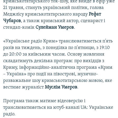
кримськотатарського ток-шоу, яке вийде в ефір уже
21 травня, стануть український політик, голова
Меджлісу кримськотатарського народу
Рефат
Чубаров
, а також кримський актор, сценарист і
стендап-комік
Сулейман Умеров
.
«Українське радіо Крим» транслюватиметься п'ять
разів на тиждень, з понеділка по п'ятницю, з 19:10
до 20:00 за київським часом. Основу мовлення
складатимуть декілька програм: про вихідців з
Криму, інформаційно-аналітична програма «Крим
– Україна» про події на півострові, музично-
розважальне шоу кримськотатарською мовою, яке
вестиме журналіст
Муслім Умеров
.
Програма також матиме відеоверсію і
транслюватиметься на ютуб-каналі UA: Українське
радіо.