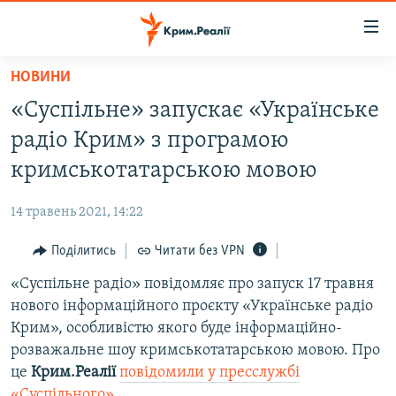
Доступність
посилання
Перейти
НОВИНИ
до
НОВИНИ
«Суспільне» запускає «Українське
основного
ВОДА.КРИМ
матеріалу
радіо Крим» з програмою
ВІДЕО ТА ФОТО
Перейти
кримськотатарською мовою
до
ПОЛІТИКА
основної
14 травень 2021, 14:22
БЛОГИ
навігації
Перейти
Поділитись
Читати без VPN
ПОГЛЯД
до
«Суспільне радіо» повідомляє про запуск 17 травня
ІНТЕРВ'Ю
пошуку
нового інформаційного проєкту «Українське радіо
ВСЕ ЗА ДЕНЬ
Крим», особливістю якого буде інформаційно-
СПЕЦПРОЕКТИ
розважальне шоу кримськотатарською мовою. Про
це
Крим.Реалії
повідомили у пресслужбі
ЯК ОБІЙТИ БЛОКУВАННЯ
ДЕПОРТАЦІЯ
«Суспільного»
.