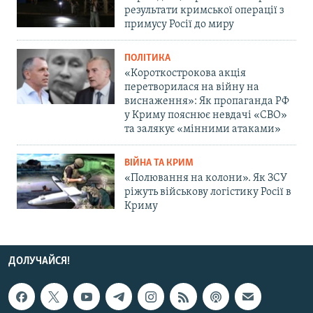
результати кримської операції з
примусу Росії до миру
ПОЛІТИКА
«Короткострокова акція
перетворилася на війну на
виснаження»: Як пропаганда РФ
у Криму пояснює невдачі «СВО»
та залякує «мінними атаками»
ВІЙНА ТА КРИМ
«Полювання на колони». Як ЗСУ
ріжуть військову логістику Росії в
Криму
ДОЛУЧАЙСЯ!