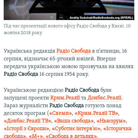
ВІДЕОУРОКИ «ELIFBE»
Русский
СВІДЧЕННЯ ОКУПАЦІЇ
Qırımtatar
Під час презентації нового офісу Радіо Свобода у Києві. 10
УКРАЇНСЬКА ПРОБЛЕМА КРИМУ
жовтня 2018 року
ДОЛУЧАЙСЯ!
ІНФОГРАФІКА
Українська редакція
Радіо Свобода
в п'ятницю, 16
серпня, відзначає 65-річний ювілей. Вперше
передача українською мовою прозвучала на хвилях
Усі сайти RFE/RL
Радіо Свобода
16 серпня 1954 року.
Українською редакцією
Радіо Свобода
були
запущені проекти
Крим.Реалії
та
Донбас.Реалії
.
Зараз журналісти
Радіо Свобода
готують понад
десяток програм (
«Схеми»
,
«Крим.Реалії ТВ»
,
«Донбас.Реалії ТВ»
,
«Ваша свобода»
,
«Ньюзрум»
,
«Історії з Європи»
,
«Суботнє інтерв'ю»
,
«Історична
свобода»
,
«М+»
,
«Свобода в деталях»
,