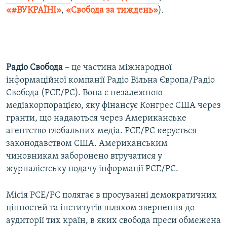
«#ВУКРАЇНІ»
,
«Свобода за тиждень»
).
Радіо Свобода
– це частина міжнародної
інформаційної компанії Радіо Вільна Європа/Радіо
Свобода (РСЕ/РС). Вона є незалежною
медіакорпорацією, яку фінансує Конгрес США через
гранти, що надаються через Американське
агентство глобальних медіа. РСЕ/РС керується
законодавством США. Американським
чиновникам заборонено втручатися у
журналістську подачу інформації РСЕ/РС.
Місія РСЕ/РС полягає в просуванні демократичних
цінностей та інститутів шляхом звернення до
аудиторії тих країн, в яких свобода преси обмежена