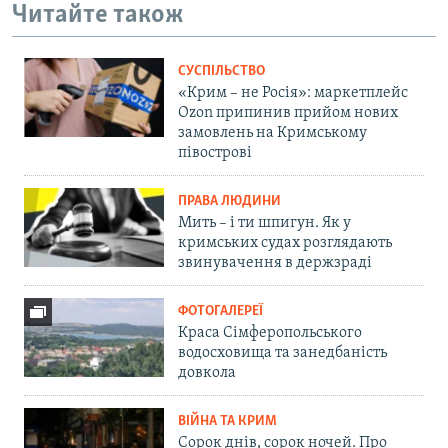
Читайте також
СУСПІЛЬСТВО
«Крим – не Росія»: маркетплейс
Ozon припинив прийом нових
замовлень на Кримському
півострові
ПРАВА ЛЮДИНИ
Мить – і ти шпигун. Як у
кримських судах розглядають
звинувачення в держзраді
ФОТОГАЛЕРЕЇ
Краса Сімферопольського
водосховища та занедбаність
довкола
ВІЙНА ТА КРИМ
Сорок днів, сорок ночей. Про