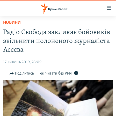
Доступність
посилання
Перейти
НОВИНИ
до
НОВИНИ
Радіо Свобода закликає бойовиків
основного
ВОДА.КРИМ
матеріалу
звільнити полоненого журналіста
ВІДЕО ТА ФОТО
Перейти
Асєєва
до
ПОЛІТИКА
основної
17 липень 2019, 23:09
БЛОГИ
навігації
Перейти
Поділитись
Читати без VPN
ПОГЛЯД
до
ІНТЕРВ'Ю
пошуку
ВСЕ ЗА ДЕНЬ
СПЕЦПРОЕКТИ
ЯК ОБІЙТИ БЛОКУВАННЯ
ДЕПОРТАЦІЯ