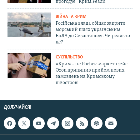
прогодує | Крим.Реалії
ВІЙНА ТА КРИМ
Російська влада обіцяє закрити
морський шлях українським
БпЛА до Севастополя. Чи реально
це?
СУСПІЛЬСТВО
«Крим – не Росія»: маркетплейс
Ozon припинив прийом нових
замовлень на Кримському
півострові
ДОЛУЧАЙСЯ!