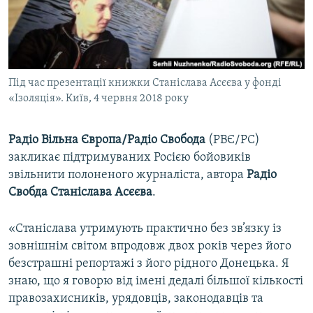
ВІДЕОУРОКИ «ELIFBE»
Русский
СВІДЧЕННЯ ОКУПАЦІЇ
Qırımtatar
УКРАЇНСЬКА ПРОБЛЕМА КРИМУ
Під час презентації книжки Станіслава Асєєва у фонді
ДОЛУЧАЙСЯ!
ІНФОГРАФІКА
«Ізоляція». Київ, 4 червня 2018 року
Радіо Вільна Європа/Радіо Свобода
(РВЄ/РС)
Усі сайти RFE/RL
закликає підтримуваних Росією бойовиків
звільнити полоненого журналіста, автора
Радіо
Свобда Станіслава Асєєва
.
«Станіслава утримують практично без зв’язку із
зовнішнім світом впродовж двох років через його
безстрашні репортажі з його рідного Донецька. Я
знаю, що я говорю від імені дедалі більшої кількості
правозахисників, урядовців, законодавців та