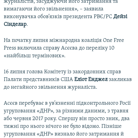
журналістів, засуджуючи його затримання та
вимагаючи його звільнення», – заявила
виконувачка обов’язків президента РВЄ/РС
Дейзі
Сінделар
.
На початку липня міжнародна коаліція One Free
Press включила справу Асєєва до переліку 10
«найбільш термінових».
16 липня голова Комітету із закордонних справ
Палати представників США
Еліот Енджел
закликав
до негайного звільнення журналіста.
Асєєв перебуває в ув’язненні підконтрольного Росії
угруповання «ДНР», за різними даними, з травня
або червня 2017 року. Спершу він просто зник, два
тижні про нього нічого не було відомо. Пізніше
угруповання «ДНР» визнало його затримання й