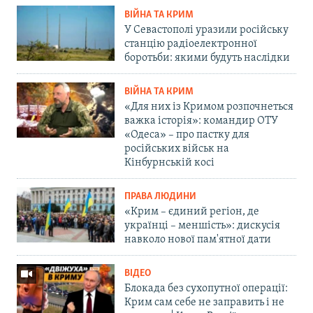
ВІЙНА ТА КРИМ
У Севастополі уразили російську
станцію радіоелектронної
боротьби: якими будуть наслідки
ВІЙНА ТА КРИМ
«Для них із Кримом розпочнеться
важка історія»: командир ОТУ
«Одеса» – про пастку для
російських військ на
Кінбурнській косі
ПРАВА ЛЮДИНИ
«Крим – єдиний регіон, де
українці – меншість»: дискусія
навколо нової пам'ятної дати
ВІДЕО
Блокада без сухопутної операції:
Крим сам себе не заправить і не