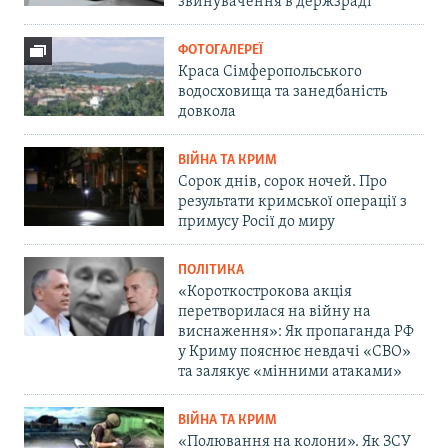
звинувачення в держзраді
ФОТОГАЛЕРЕЇ
Краса Сімферопольського
водосховища та занедбаність
довкола
ВІЙНА ТА КРИМ
Сорок днів, сорок ночей. Про
результати кримської операції з
примусу Росії до миру
ПОЛІТИКА
«Короткострокова акція
перетворилася на війну на
виснаження»: Як пропаганда РФ
у Криму пояснює невдачі «СВО»
та залякує «мінними атаками»
ВІЙНА ТА КРИМ
«Полювання на колони». Як ЗСУ