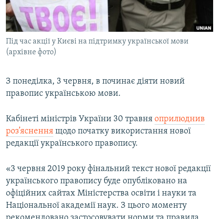
ВІДЕОУРОКИ «ELIFBE»
Русский
СВІДЧЕННЯ ОКУПАЦІЇ
Qırımtatar
Під час акції у Києві на підтримку української мови
УКРАЇНСЬКА ПРОБЛЕМА КРИМУ
(архівне фото)
ДОЛУЧАЙСЯ!
ІНФОГРАФІКА
З понеділка, 3 червня, в починає діяти новий
правопис українською мови.
Усі сайти RFE/RL
Кабінеті міністрів України 30 травня
оприлюднив
роз’яснення
щодо початку використання нової
редакції українського правопису.
«3 червня 2019 року фінальний текст нової редакції
українського правопису буде опубліковано на
офіційних сайтах Міністерства освіти і науки та
Національної академії наук. З цього моменту
рекомендовано застосовувати норми та правила